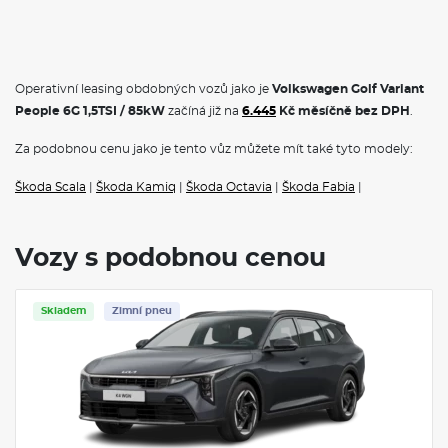
Operativní leasing obdobných vozů jako je
Volkswagen Golf Variant
People 6G 1,5TSI / 85kW
začíná již na
6.445
Kč měsíčně bez DPH
.
Za podobnou cenu jako je tento vůz můžete mít také tyto modely:
Škoda Scala
|
Škoda Kamiq
|
Škoda Octavia
|
Škoda Fabia
|
Vozy s podobnou cenou
Skladem
Zimní pneu