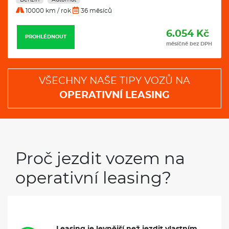
10000 km / rok
36 měsíců
6.054 Kč
PROHLÉDNOUT
měsíčně bez DPH
VŠECHNY NAŠE TIPY VOZŮ NA
OPERATIVNÍ LEASING
Proč jezdit vozem na
operativní leasing?