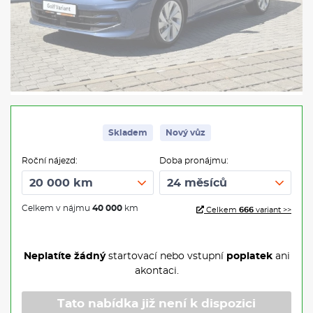
Skladem
Nový vůz
Roční nájezd:
Doba pronájmu:
Celkem v nájmu
40 000
km
Celkem
666
variant >>
Neplatíte žádný
startovací nebo vstupní
poplatek
ani
akontaci.
Tato nabídka již není k dispozici