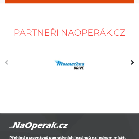
PARTNEŘI NAOPERÁK.CZ
Přehled a srovnávač operativních leasingů na jednom místě.