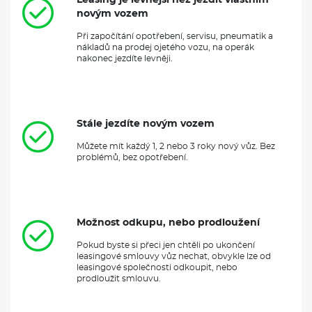
Leasing je levnější než jezdit vlastním
novým vozem
Při započítání opotřebení, servisu, pneumatik a
nákladů na prodej ojetého vozu, na operák
nakonec jezdíte levněji.
Stále jezdíte novým vozem
Můžete mít každý 1, 2 nebo 3 roky nový vůz. Bez
problémů, bez opotřebení.
Možnost odkupu, nebo prodloužení
Pokud byste si přeci jen chtěli po ukončení
leasingové smlouvy vůz nechat, obvykle lze od
leasingové společnosti odkoupit, nebo
prodloužit smlouvu.