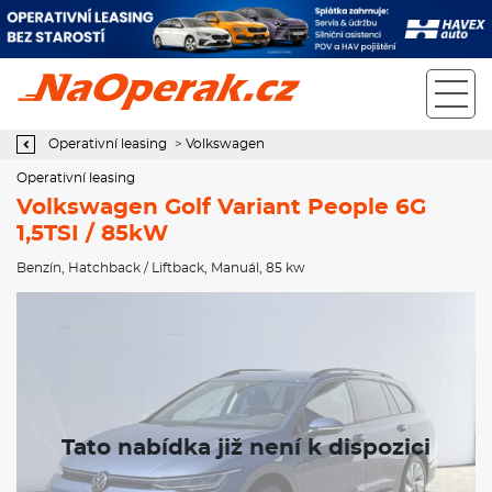
Operativní leasing Volkswagen Golf Variant People 6G 1,5TSI /
85kW
Operativní leasing
>
Volkswagen
Operativní leasing
Volkswagen Golf Variant People 6G
1,5TSI / 85kW
Benzín
,
Hatchback / Liftback
,
Manuál
, 85 kw