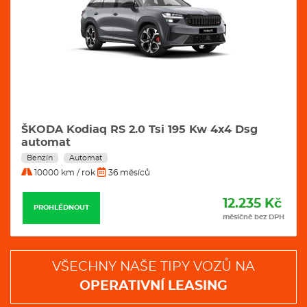
ŠKODA Kodiaq RS 2.0 Tsi 195 Kw 4x4 Dsg
automat
Benzín
Automat
10000 km / rok
36 měsíců
12.235 Kč
PROHLÉDNOUT
měsíčně bez DPH
VŠECHNY NAŠE TIPY VOZŮ NA
OPERATIVNÍ LEASING