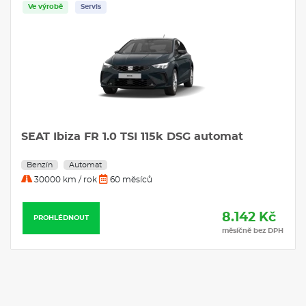
Ve výrobě
Servis
SEAT Ibiza FR 1.0 TSI 115k DSG automat
Benzín
Automat
30000 km / rok
60 měsíců
8.142 Kč
PROHLÉDNOUT
měsíčně bez DPH