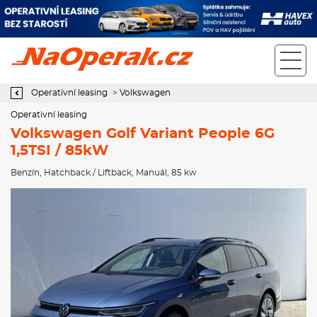
Operativní leasing Volkswagen Golf Variant People 6G 1,5TSI /
85kW
Operativní leasing
>
Volkswagen
Operativní leasing
Volkswagen Golf Variant People 6G
1,5TSI / 85kW
Benzín
,
Hatchback / Liftback
,
Manuál
, 85 kw