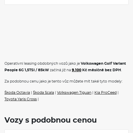
Operativní leasing obdobných vozů jako je
Volkswagen Golf Variant
People 6G 1,5TSI / 85kW
začíná již na
9.100
Kč měsíčně bez DPH
.
Za podobnou cenu jako je tento vůz můžete mít také tyto modely:
Škoda Octavia
|
Škoda Scala
|
Volkswagen Tiguan
|
Kia ProCeed
|
Toyota Yaris Cross
|
Vozy s podobnou cenou