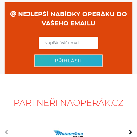
NEJLEPŠÍ NABÍDKY OPERÁKU DO
VAŠEHO EMAILU
PŘIHLÁSIT
PARTNEŘI NAOPERÁK.CZ