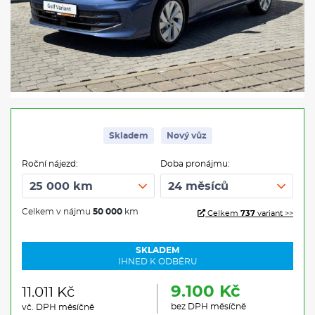
Skladem
Nový vůz
Roční nájezd:
Doba pronájmu:
Celkem v nájmu
50 000
km
Celkem
737
variant >>
SKLADEM
IHNED K ODBĚRU
9.100 Kč
11.011 Kč
bez DPH měsíčně
vč. DPH měsíčně