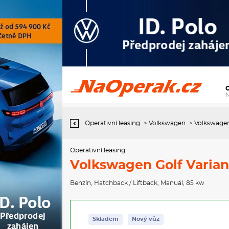
Operativní leasing Volkswagen Golf Variant People 6G 1,5TSI /
85kW
Operativní leasing
>
Volkswagen
>
Volkswagen 
Operativní leasing
Volkswagen Golf Varian
Benzín
,
Hatchback / Liftback
,
Manuál
, 85 kw
Skladem
Nový vůz