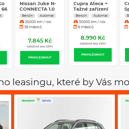
Go
Nissan Juke N-
NISSAN
Cupra Ateca +
C
I 66
CONNECTA 1.0
QASHQAI 1.3
Tažné zařízení
S
DIG-T 84 kW
MHEV 158HP AT
1.5 TSI DSG7
e
t
Benzín
Automat
Benzín
Benzín
Hybrid
Automat
Automat
B
,0
Benzín
2WD TEKNA +
110kW 4x2
B
25000 km / rok
10000 km / rok
30000 km / rok
Automatická
PŘÍPLATKOVÁ
A
36 měsíců
36 měsíců
6 měsíců
převodovka
BARVA
p
8.990 Kč
7.845 Kč
7.851 Kč
měsíčně bez DPH
H
měsíčně bez DPH
měsíčně bez DPH
PROHLÉDNOUT
PROHLÉDNOUT
PROHLÉDNOUT
ho leasingu, které by Vás mo
Skladem
Servis
Sk