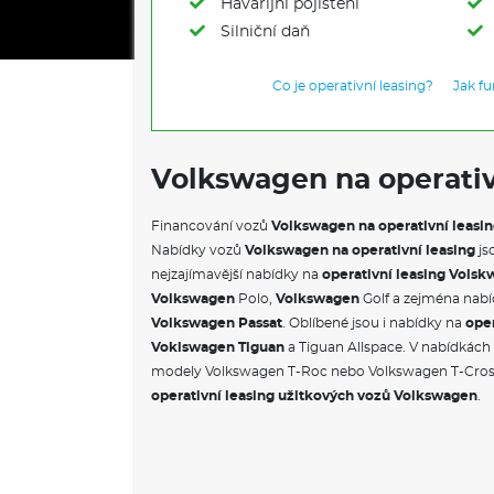
Havarijní pojištění
Silniční daň
Co je operativní leasing?
Jak f
Volkswagen na operativ
Financování vozů
Volkswagen na operativní leasi
Nabídky vozů
Volkswagen na operativní leasing
js
nejzajímavější nabídky na
operativní leasing Vols
Volkswagen
Polo,
Volkswagen
Golf a zejména nab
Volkswagen Passat
. Oblíbené jsou i nabídky na
oper
Voklswagen Tiguan
a Tiguan Allspace. V nabídkác
modely Volkswagen T-Roc nebo Volkswagen T-Cro
operativní leasing užitkových vozů Volkswagen
.