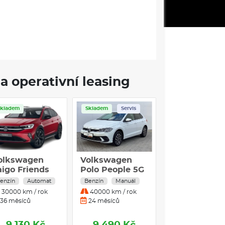
a operativní leasing
Skladem
Skladem
Servis
Skladem
olkswagen
Volkswagen
Volkswagen
aigo Friends
Polo People 5G
Polo People 1
0 TSI
1,0TSI / 70kW
TSI
enzín
Automat
Benzín
Manuál
Benzín
Autom
30000 km / rok
40000 km / rok
30000 km / rok
36 měsíců
24 měsíců
36 měsíců