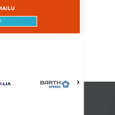
 VAŠEHO EMAILU
T