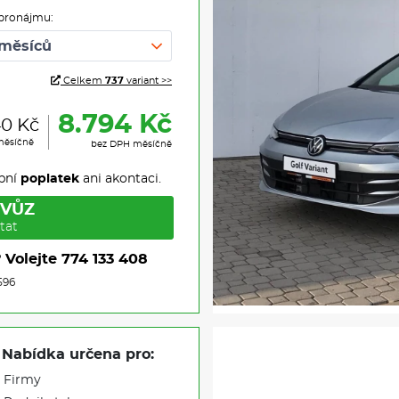
pronájmu:
Celkem
737
variant >>
8.794 Kč
40 Kč
měsíčně
bez DPH měsíčně
pní
poplatek
ani akontaci.
 VŮZ
tat
?
Volejte
774 133 408
596
Nabídka určena pro:
Firmy