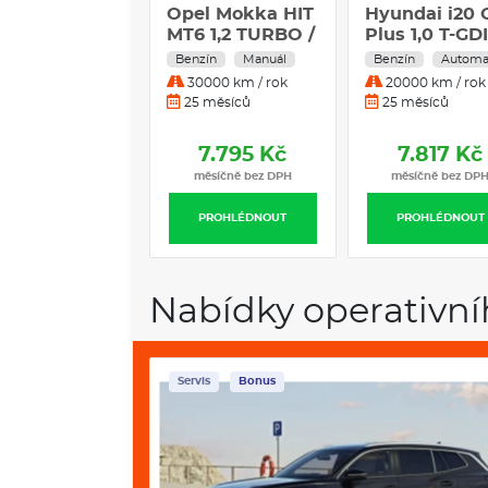
Opel Mokka HIT
Hyundai i20 
MT6 1,2 TURBO /
Plus 1,0 T-GD
100kW
kW automat
Benzín
Manuál
Benzín
Automa
Atlas White 1
30000 km / rok
20000 km / rok
T-GDI
25 měsíců
25 měsíců
7.795 Kč
7.817 Kč
měsíčně bez DPH
měsíčně bez DP
PROHLÉDNOUT
PROHLÉDNOUT
Nabídky operativní
Servis
Bonus