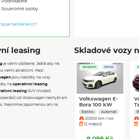
Podnikatele
Soukromé osoby
unguje NaOperak.cz?
ní leasing
Skladové vozy n
ng
je velmi oblíbené. Ještě aby ne.
Skladem
Servis
ou velmi atraktivní. Mezi
kwagen
jsou nabídky na vozy
ídky na
operativní leasing
ativní leasing
SUV modelů
h operáků od Volskwagen nechybí ani
Volkswagen E-
V
Bora 100 kW
T
ss. Nesmíme zapomenou ani na
DSG
1,
Elektro
Automat
B
20000 km / rok
12 měsíců