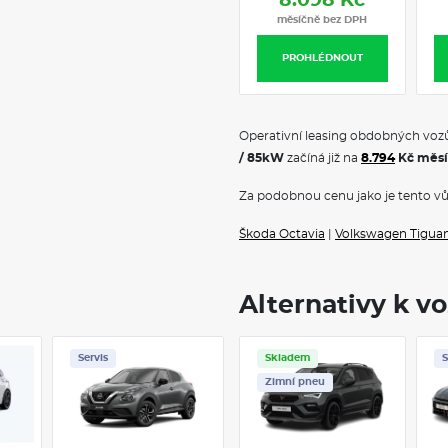
8.098 Kč
měsíčně bez DPH
PROHLÉDNOUT
Operativní leasing obdobných vozů
/ 85kW
začíná již na
8.794
Kč měsí
Za podobnou cenu jako je tento vů
Škoda Octavia
|
Volkswagen Tigua
Alternativy k v
Servis
Skladem
Skladem
Servis
S
Zimní pneu