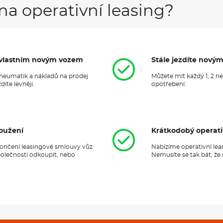
na operativní leasing?
it vlastním novým vozem
Stále jezdíte nový
 pneumatik a nákladů na prodej
Můžete mít každý 1, 2 n
íte levněji.
opotřebení.
oužení
Krátkodobý operati
ukončení leasingové smlouvy vůz
Nabízíme operativní lea
polečnosti odkoupit, nebo
Nemusíte se tak bát, že