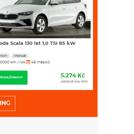
oda Scala 130 let 1,0 TSI 85 kW
Škoda Karoq S
DSG
nzín
Manuál
Benzín
Autom
0000 km / rok
48 měsíců
10000 km / rok
5.274 Kč
PROHLÉDNOUT
PROHLÉDNOUT
měsíčně bez DPH
ING