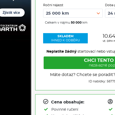
Roční nájezd:
Doba 
Celkem v nájmu
50 000
km
10.6
SKLADEM
IHNED K ODBĚRU
vč. DPH 
Neplatíte žádný
startovací nebo vstu
CHCI TENTO
nezávazně pop
Máte dotaz? Chcete se poradit
ID nabídky: 5677
Cena obsahuje:
Povinné ručení