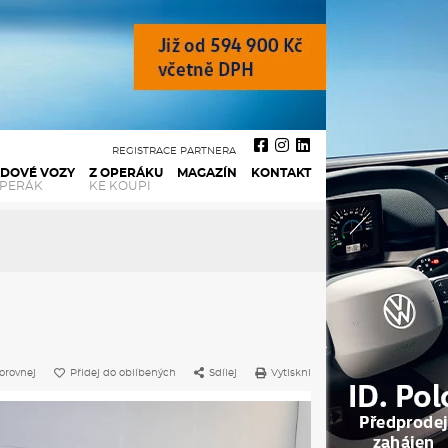
REGISTRACE PARTNERA
ADOVÉ VOZY
Z OPERÁKU
MAGAZÍN
KONTAKT
OPERÁK
KE KOUPI
orovnej
Přidej do oblíbených
Sdílej
Vytiskni