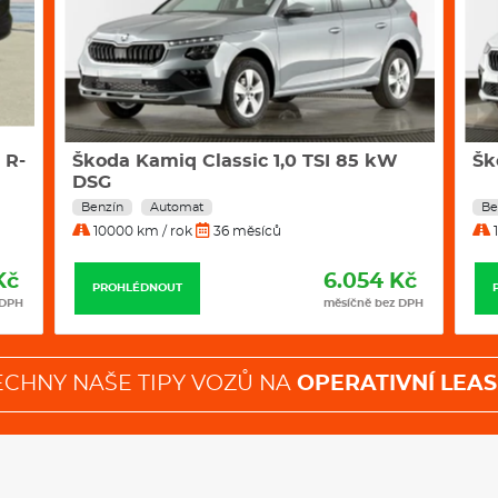
 R-
Škoda Kamiq Classic 1,0 TSI 85 kW
Šk
DSG
Benzín
Automat
Be
10000 km / rok
36 měsíců
1
Kč
6.054 Kč
PROHLÉDNOUT
 DPH
měsíčně bez DPH
ECHNY NAŠE TIPY VOZŮ NA
OPERATIVNÍ LEAS