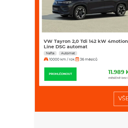
42 Kw
VW Tayron 2,0 Tdi 142 kW 4motion
Line DSG automat
Nafta
Automat
10000 km / rok
36 měsíců
11.498 Kč
11.989 
PROHLÉDNOUT
měsíčně bez DPH
měsíčně bez
VŠ