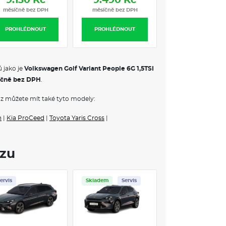
9.130 Kč
9.490 Kč
9.540 Kč
měsíčně bez DPH
měsíčně bez DPH
měsíčně bez DP
PROHLÉDNOUT
PROHLÉDNOUT
PROHLÉDNOUT
 jako je
Volkswagen Golf Variant People 6G 1,5TSI
čně bez DPH
.
z můžete mít také tyto modely:
n
|
Kia ProCeed
|
Toyota Yaris Cross
|
ozu
ervis
Skladem
Servis
Skladem
FULL servis