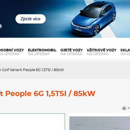
OSOBNÍ VOZY
ELEKTROMOBIL
OJETÉ VOZY
UŽITKOVÉ VOZY
SKL
NA OPERÁK
NA OPERÁK
NA OPERÁK
NA OPERÁK
NA 
Golf Variant People 6G 1,5TSI / 85kW
t People 6G 1,5TSI / 85kW
P