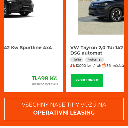
DSG automat
Nafta
Automat
10000 km / rok
36 měsíců
11.989 Kč
PROHLÉDNOUT
měsíčně bez DPH
VŠECHNY NAŠE TIPY VOZŮ NA
OPERATIVNÍ LEASING
Proč jezdit vozem na
operativní leasing?