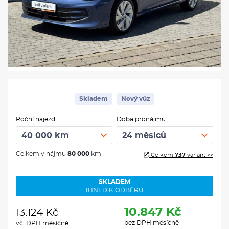
Skladem
Nový vůz
Roční nájezd:
Doba pronájmu:
Celkem v nájmu
80 000
km
Celkem
737
variant >>
SKLADEM
IHNED K ODBĚRU
10.847 Kč
13.124 Kč
bez DPH měsíčně
vč. DPH měsíčně