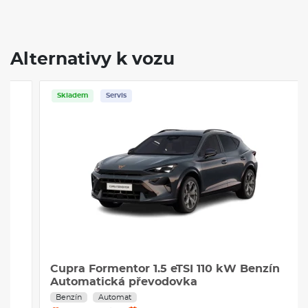
Alternativy k vozu
Skladem
Servis
Cupra Formentor 1.5 eTSI 110 kW Benzín
Automatická převodovka
Benzín
Automat
30000 km / rok
36 měsíců
9.730 Kč
PROHLÉDNOUT
měsíčně bez DPH