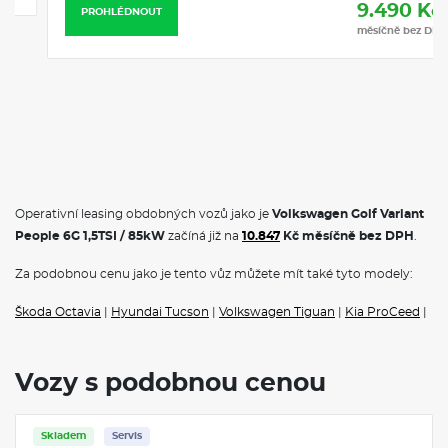
9.490 Kč
PROHLÉDNOUT
měsíčně bez DPH
Operativní leasing obdobných vozů jako je
Volkswagen Golf Variant
People 6G 1,5TSI / 85kW
začíná již na
10.847
Kč měsíčně bez DPH
.
Za podobnou cenu jako je tento vůz můžete mít také tyto modely:
Škoda Octavia
|
Hyundai Tucson
|
Volkswagen Tiguan
|
Kia ProCeed
|
Vozy s podobnou cenou
Skladem
Servis