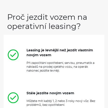
Leasing je levnější než jezdit vlastním
novým vozem
Při započítání opotřebení, servisu, pneumatik a
nákladů na prodej ojetého vozu, na operák
nakonec jezdíte levněji.
Stále jezdíte novým vozem
Můžete mít každý 1, 2 nebo 3 roky nový vůz. Bez
problémů, bez opotřebení.
Možnost odkupu, nebo prodloužení
Pokud byste si přeci jen chtěli po ukončení
leasingové smlouvy vůz nechat, obvykle lze od
leasingové společnosti odkoupit, nebo
prodloužit smlouvu.