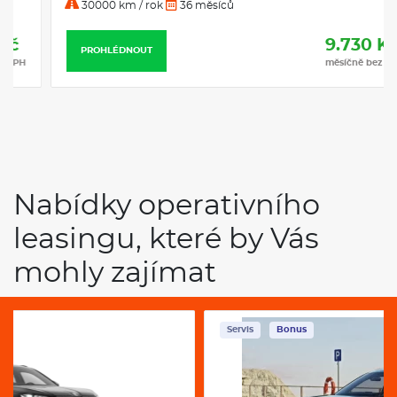
Nabídky operativního
leasingu, které by Vás
mohly zajímat
Servis
Bonus
VW Tayron 2,0 Tdi 142 kW 4motion R-Line