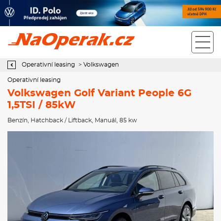
Operativní leasing Volkswagen Golf Variant People 6G 1,5TSI /
85kW
Operativní leasing
>
Volkswagen
Operativní leasing
Volkswagen Golf Variant People 6G
1,5TSI / 85kW
Benzín
,
Hatchback / Liftback
,
Manuál
, 85 kw