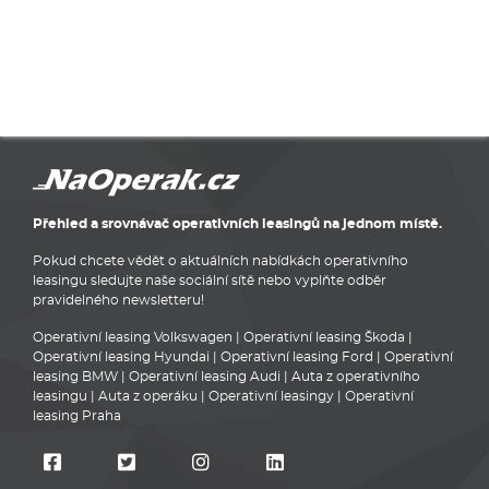
Přehled a srovnávač operativních leasingů na jednom místě.
Pokud chcete vědět o aktuálních nabídkách operativního
leasingu sledujte naše sociální sítě nebo vyplňte odběr
pravidelného newsletteru!
Operativní leasing Volkswagen
|
Operativní leasing Škoda
|
Operativní leasing Hyundai
|
Operativní leasing Ford
|
Operativní
leasing BMW
|
Operativní leasing Audi
|
Auta z operativního
leasingu
|
Auta z operáku
|
Operativní leasingy
|
Operativní
leasing Praha
Poskytovatelé operativního leasingu
VOP
Napsali o nás
Osobní údaje