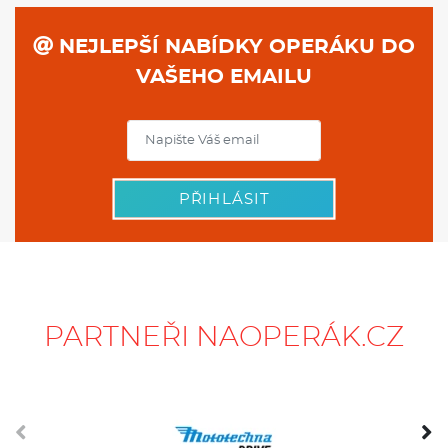
NEJLEPŠÍ NABÍDKY OPERÁKU DO
VAŠEHO EMAILU
PŘIHLÁSIT
PARTNEŘI NAOPERÁK.CZ