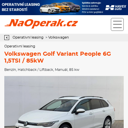
Operativní leasing Volkswagen Golf Variant People 6G 1,5TSI /
85kW
Operativní leasing
>
Volkswagen
Operativní leasing
Volkswagen Golf Variant People 6G
1,5TSI / 85kW
Benzín
,
Hatchback / Liftback
,
Manuál
, 85 kw