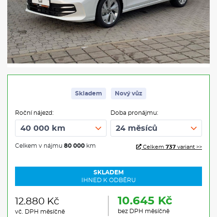
Skladem
Nový vůz
Roční nájezd:
Doba pronájmu:
Celkem v nájmu
80 000
km
Celkem
737
variant >>
SKLADEM
IHNED K ODBĚRU
10.645 Kč
12.880 Kč
bez DPH měsíčně
vč. DPH měsíčně