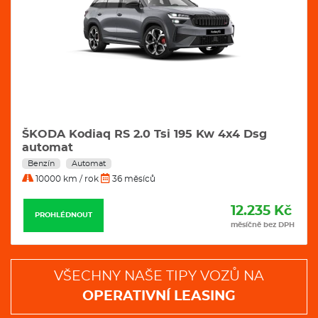
ŠKODA Kodiaq RS 2.0 Tsi 195 Kw 4x4 Dsg
automat
Benzín
Automat
10000 km / rok
36 měsíců
12.235 Kč
PROHLÉDNOUT
měsíčně bez DPH
VŠECHNY NAŠE TIPY VOZŮ NA
OPERATIVNÍ LEASING