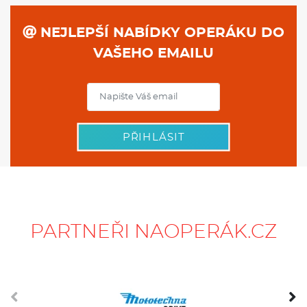
NEJLEPŠÍ NABÍDKY OPERÁKU DO
VAŠEHO EMAILU
PŘIHLÁSIT
PARTNEŘI NAOPERÁK.CZ