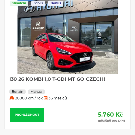
Skladem
Servis
Bonus
I30 26 KOMBI 1,0 T-GDI MT GO CZECH!
Benzín
Manuál
30000 km / rok
36 měsíců
5.760 Kč
PROHLÉDNOUT
měsíčně bez DPH