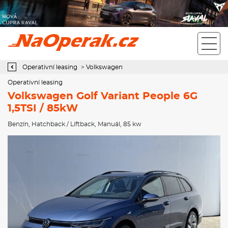
Operativní leasing Volkswagen Golf Variant People 6G 1,5TSI /
85kW
Operativní leasing
>
Volkswagen
Operativní leasing
Volkswagen Golf Variant People 6G
1,5TSI / 85kW
Benzín
,
Hatchback / Liftback
,
Manuál
, 85 kw