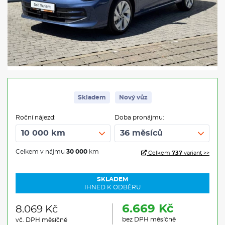
Skladem
Nový vůz
Roční nájezd:
Doba pronájmu:
Celkem v nájmu
30 000
km
Celkem
737
variant >>
SKLADEM
IHNED K ODBĚRU
6.669 Kč
8.069 Kč
bez DPH měsíčně
vč. DPH měsíčně