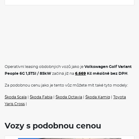
Operativní leasing obdobných vozů jako je
Volkswagen Golf Variant
People 6G 1,5TSI / 85kW
začíná již na
6.669
Kč měsíčně bez DPH
.
Za podobnou cenu jako je tento vůz můžete mít také tyto modely:
Škoda Scala
|
Škoda Fabia
|
Škoda Octavia
|
Škoda Kamiq
|
Toyota
Yaris Cross
|
Vozy s podobnou cenou