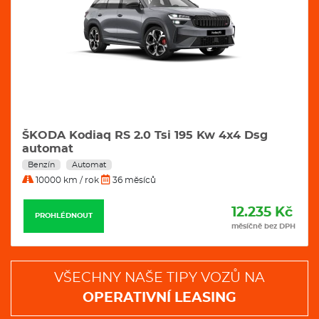
ŠKODA Kodiaq RS 2.0 Tsi 195 Kw 4x4 Dsg
automat
Benzín
Automat
10000 km / rok
36 měsíců
12.235 Kč
PROHLÉDNOUT
měsíčně bez DPH
VŠECHNY NAŠE TIPY VOZŮ NA
OPERATIVNÍ LEASING