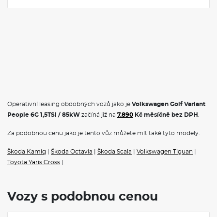
Operativní leasing obdobných vozů jako je
Volkswagen Golf Variant
People 6G 1,5TSI / 85kW
začíná již na
7.890
Kč měsíčně bez DPH
.
Za podobnou cenu jako je tento vůz můžete mít také tyto modely:
Škoda Kamiq
|
Škoda Octavia
|
Škoda Scala
|
Volkswagen Tiguan
|
Toyota Yaris Cross
|
Vozy s podobnou cenou