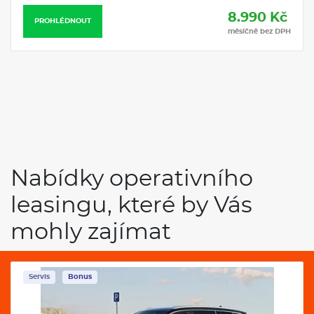
8.990 Kč
PROHLÉDNOUT
měsíčně bez DPH
Nabídky operativního
leasingu, které by Vás
mohly zajímat
Servis
Bonus