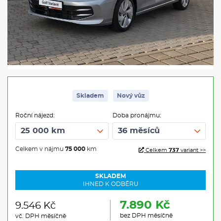
Skladem
Nový vůz
Roční nájezd:
Doba pronájmu:
Celkem v nájmu
75 000
km
Celkem
737
variant >>
SKLADEM
IHNED K ODBĚRU
7.890 Kč
9.546 Kč
bez DPH měsíčně
vč. DPH měsíčně