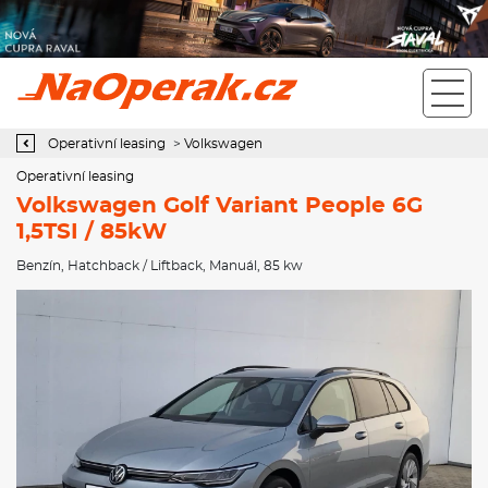
Operativní leasing Volkswagen Golf Variant People 6G 1,5TSI /
85kW
Operativní leasing
>
Volkswagen
Operativní leasing
Volkswagen Golf Variant People 6G
1,5TSI / 85kW
Benzín
,
Hatchback / Liftback
,
Manuál
, 85 kw