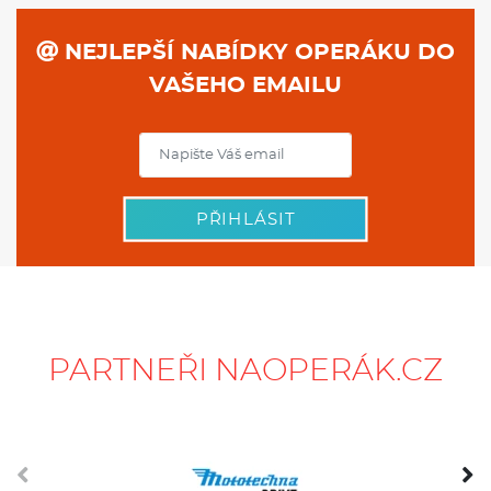
NEJLEPŠÍ NABÍDKY OPERÁKU DO
VAŠEHO EMAILU
PŘIHLÁSIT
PARTNEŘI NAOPERÁK.CZ