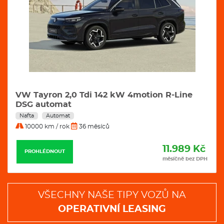
VW Tayron 2,0 Tdi 142 kW 4motion R-Line
DSG automat
Nafta
Automat
10000 km / rok
36 měsíců
11.989 Kč
PROHLÉDNOUT
měsíčně bez DPH
VŠECHNY NAŠE TIPY VOZŮ NA
OPERATIVNÍ LEASING