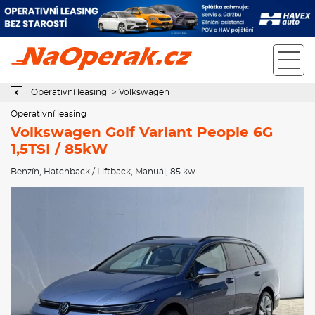
Operativní leasing Volkswagen Golf Variant People 6G 1,5TSI /
85kW
Operativní leasing
>
Volkswagen
Operativní leasing
Volkswagen Golf Variant People 6G
1,5TSI / 85kW
Benzín
,
Hatchback / Liftback
,
Manuál
, 85 kw