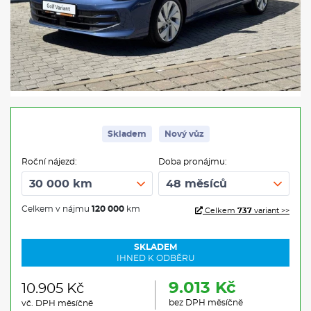
Skladem
Nový vůz
Roční nájezd:
Doba pronájmu:
Celkem v nájmu
120 000
km
Celkem
737
variant >>
SKLADEM
IHNED K ODBĚRU
9.013 Kč
10.905 Kč
bez DPH měsíčně
vč. DPH měsíčně