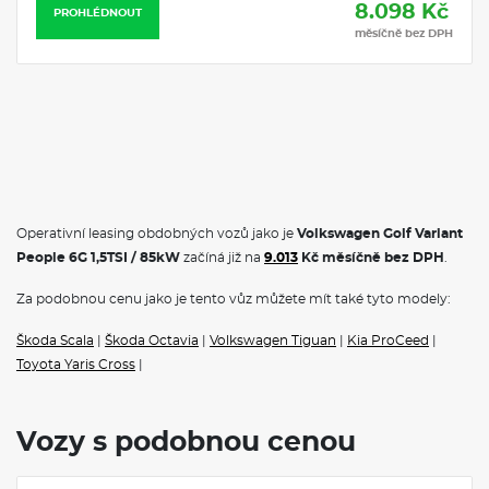
8.098 Kč
PROHLÉDNOUT
měsíčně bez DPH
Operativní leasing obdobných vozů jako je
Volkswagen Golf Variant
People 6G 1,5TSI / 85kW
začíná již na
9.013
Kč měsíčně bez DPH
.
Za podobnou cenu jako je tento vůz můžete mít také tyto modely:
Škoda Scala
|
Škoda Octavia
|
Volkswagen Tiguan
|
Kia ProCeed
|
Toyota Yaris Cross
|
Vozy s podobnou cenou