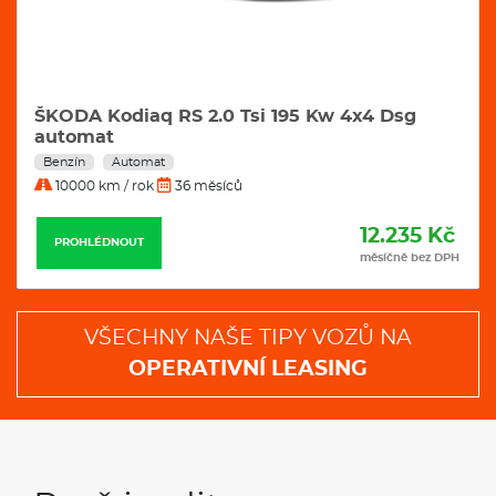
ŠKODA Kodiaq RS 2.0 Tsi 195 Kw 4x4 Dsg
automat
Benzín
Automat
10000 km / rok
36 měsíců
12.235 Kč
PROHLÉDNOUT
měsíčně bez DPH
VŠECHNY NAŠE TIPY VOZŮ NA
OPERATIVNÍ LEASING