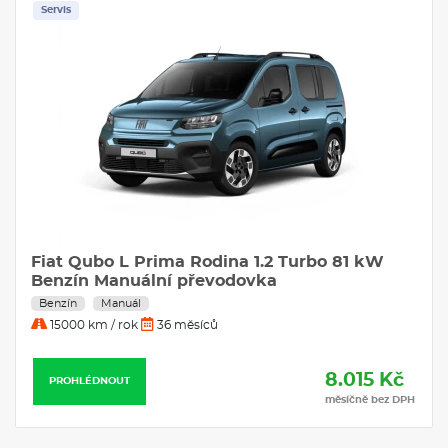
Servis
Fiat Qubo L Prima Rodina 1.2 Turbo 81 kW
Benzín Manuální převodovka
Benzín
Manuál
15000 km / rok
36 měsíců
8.015 Kč
PROHLÉDNOUT
měsíčně bez DPH