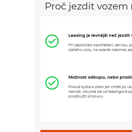
Proč jezdit vozem 
Leasing je levnější než jezd
Při započítání opotřebení, servisu,
ojetého vozu, na operák nakonec jezd
Možnost odkupu, nebo prodl
Pokud byste si přeci jen chtěli po 
nechat, obvykle lze od leasingové s
prodloužit smlouvu.