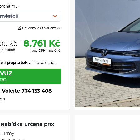
pronájmu:
Celkem
737
variant >>
8.761 Kč
600 Kč
H měsíčně
bez DPH měsíčně
pní
poplatek
ani akontaci.
 VŮZ
tat
?
Volejte
774 133 408
601
Nabídka určena pro:
Firmy