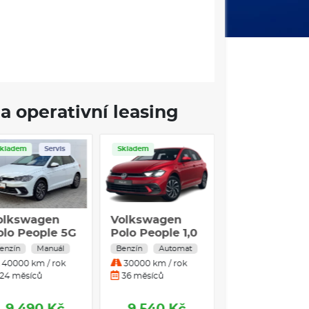
a operativní leasing
Skladem
Servis
Skladem
olkswagen
Volkswagen
olo People 5G
Polo People 1,0
,0TSI / 70kW
TSI
enzín
Manuál
Benzín
Automat
40000 km / rok
30000 km / rok
24 měsíců
36 měsíců