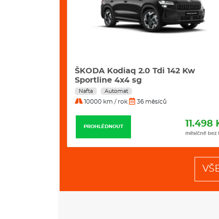
i 195 Kw 4x4
ŠKODA Kodiaq 2.0 Tdi 142 Kw
Sportline 4x4 sg
Nafta
Automat
10000 km / rok
36 měsíců
12.235 Kč
11.498 
PROHLÉDNOUT
měsíčně bez DPH
měsíčně bez
VŠ