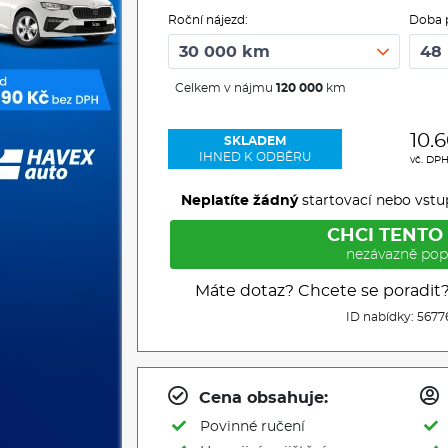
Roční nájezd:
Doba 
Celkem v nájmu
120 000
km
10.
SKLADEM
IHNED K ODBĚRU
vč. DP
Neplatíte žádný
startovací nebo vstu
CHCI TENTO
nezávazně pop
Máte dotaz? Chcete se poradit
ID nabídky: 5677
Cena obsahuje:
Povinné ručení