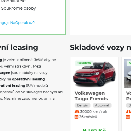
Podnikatele
Soukromé osoby
unguje NaOperak.cz?
ní leasing
Skladové vozy n
ng
je velmi oblíbené. Ještě aby ne.
Skladem
Servis
Skladem
ou velmi atraktivní. Mezi
kwagen
jsou nabídky na vozy
ídky na
operativní leasing
ativní leasing
SUV modelů
h operáků od Volskwagen nechybí ani
Volkswagen E-
Volkswagen
V
Bora 100 kW
Taigo Friends
P
ss. Nesmíme zapomenou ani na
DSG
1,0 TSI
1
Elektro
Automat
Benzín
Automat
B
20000 km / rok
30000 km / rok
12 měsíců
36 měsíců