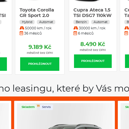
Toyota Corolla
KIA K4 1,6 T-GDI
Cupra Ateca 1.5
C
TSI
GR Sport 2.0
GPF 7DCT TOP
TSI DSG7 110kW
T
Hybrid 131 kW
110kW
4x2
1
Hybrid
Automat
Benzín
Benzín
Automat
Automat
B
Hybridní
1
50000 km / rok
30000 km / rok
30000 km / rok
Automatická
36 měsíců
36 měsíců
6 měsíců
převodovka
8.490 Kč
9.189 Kč
9.195 Kč
měsíčně bez DPH
H
měsíčně bez DPH
měsíčně bez DPH
PROHLÉDNOUT
PROHLÉDNOUT
PROHLÉDNOUT
ho leasingu, které by Vás mo
Skladem
Servis
Sk