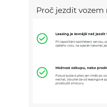
Proč jezdit vozem 
Leasing je levnější než jezd
Při započítání opotřebení, servisu,
ojetého vozu, na operák nakonec jezd
Možnost odkupu, nebo prodl
Pokud byste si přeci jen chtěli po 
nechat, obvykle lze od leasingové s
prodloužit smlouvu.