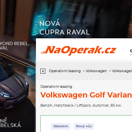
Operativní leasing Volkswagen Golf Variant People 7DSG mHEV
1,5eTSI / 85kW
Operativní leasing
>
Volkswagen
>
Volkswagen
Operativní leasing
Volkswagen Golf Varia
Benzín
,
Hatchback / Liftback
,
Automat
, 85 kw
Skladem
Nový vůz