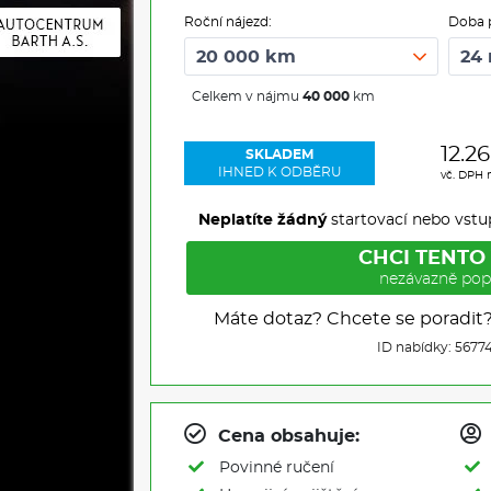
Roční nájezd:
Doba 
Celkem v nájmu
40 000
km
12.2
SKLADEM
IHNED K ODBĚRU
vč. DPH 
Neplatíte žádný
startovací nebo vstu
CHCI TENTO
nezávazně pop
Máte dotaz? Chcete se poradit
ID nabídky: 5677
Cena obsahuje:
Povinné ručení