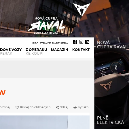
REGISTRACE PARTNERA
ADOVÉ VOZY
Z OPERÁKU
MAGAZÍN
KONTAKT
OPERÁK
KE KOUPI
kW
orovnej
Přidej do oblíbených
Sdílej
Vytiskni