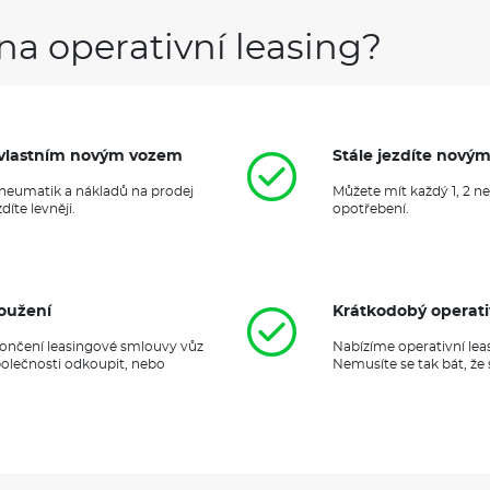
na operativní leasing?
it vlastním novým vozem
Stále jezdíte nový
 pneumatik a nákladů na prodej
Můžete mít každý 1, 2 n
íte levněji.
opotřebení.
oužení
Krátkodobý operati
ukončení leasingové smlouvy vůz
Nabízíme operativní lea
polečnosti odkoupit, nebo
Nemusíte se tak bát, že