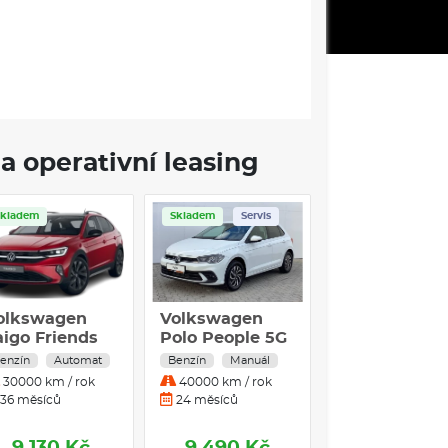
a operativní leasing
Skladem
Skladem
Servis
Skladem
olkswagen
Volkswagen
Volkswagen
aigo Friends
Polo People 5G
Polo People 1
0 TSI
1,0TSI / 70kW
TSI
enzín
Automat
Benzín
Manuál
Benzín
Autom
30000 km / rok
40000 km / rok
30000 km / rok
36 měsíců
24 měsíců
36 měsíců