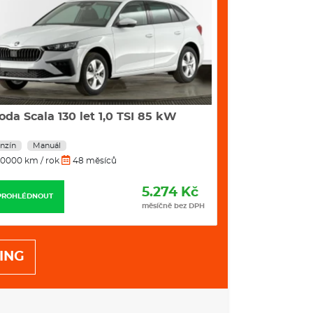
oda Scala 130 let 1,0 TSI 85 kW
Škoda Kamiq 
stup. mech.
nzín
Manuál
Benzín
Manuál
0000 km / rok
48 měsíců
10000 km / rok
5.274 Kč
PROHLÉDNOUT
PROHLÉDNOUT
měsíčně bez DPH
ING