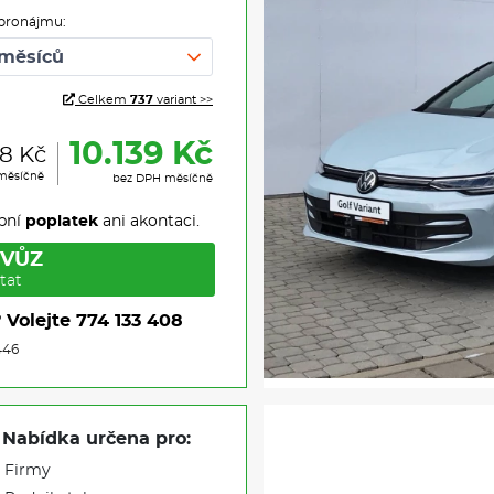
pronájmu:
Celkem
737
variant >>
10.139 Kč
68 Kč
měsíčně
bez DPH měsíčně
pní
poplatek
ani akontaci.
 VŮZ
tat
?
Volejte
774 133 408
446
Nabídka určena pro:
Firmy