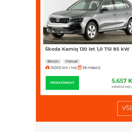
kW 4motion R-
Škoda Kamiq 130 let 1,0 TSI 85 kW
Benzín
Manuál
10000 km / rok
36 měsíců
11.989 Kč
5.657 
PROHLÉDNOUT
měsíčně bez DPH
měsíčně bez
VŠ