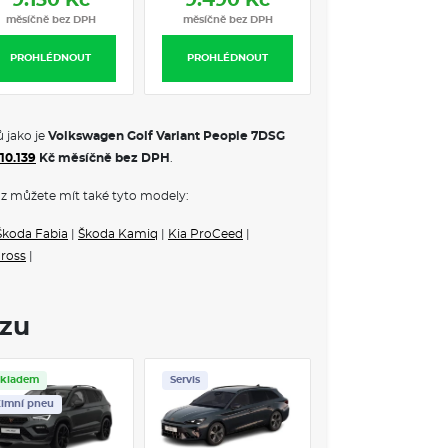
9.130 Kč
9.490 Kč
9.540 Kč
měsíčně bez DPH
měsíčně bez DPH
měsíčně bez DP
PROHLÉDNOUT
PROHLÉDNOUT
PROHLÉDNOUT
 jako je
Volkswagen Golf Variant People 7DSG
10.139
Kč měsíčně bez DPH
.
z můžete mít také tyto modely:
Škoda Fabia
|
Škoda Kamiq
|
Kia ProCeed
|
Cross
|
ozu
Skladem
Servis
Skladem
Servis
imní pneu