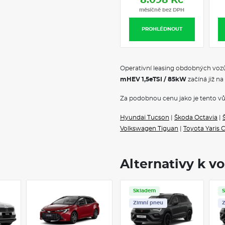
8.098 Kč
měsíčně bez DPH
PROHLÉDNOUT
Operativní leasing obdobných vozů
mHEV 1,5eTSI / 85kW
začíná již na
Za podobnou cenu jako je tento vů
Hyundai Tucson
|
Škoda Octavia
|
Volkswagen Tiguan
|
Toyota Yaris 
Alternativy k v
Skladem
Skladem
Servis
Zimní pneu
Z