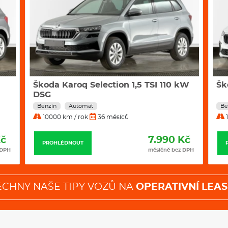
Škoda Karoq Selection 1,5 TSI 110 kW
Šk
DSG
Benzín
Automat
Be
10000 km / rok
36 měsíců
1
Kč
7.990 Kč
PROHLÉDNOUT
 DPH
měsíčně bez DPH
ECHNY NAŠE TIPY VOZŮ NA
OPERATIVNÍ LEAS