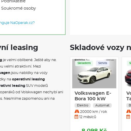
Podnikatele
Soukromé osoby
unguje NaOperak.cz?
ní leasing
Skladové vozy n
ng
je velmi oblíbené. Ještě aby ne.
Skladem
Servis
ou velmi atraktivní. Mezi
kwagen
jsou nabídky na vozy
ídky na
operativní leasing
ativní leasing
SUV modelů
h operáků od Volskwagen nechybí ani
Volkswagen E-
V
Bora 100 kW
T
ss. Nesmíme zapomenou ani na
DSG
1,
Elektro
Automat
B
20000 km / rok
12 měsíců