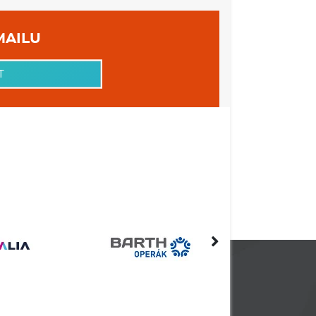
 VAŠEHO EMAILU
T