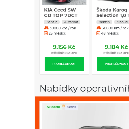
KIA Ceed SW
Škoda Karoq
CD TOP 7DCT
Selection 1,0 
1,5 T-GDi /
Benzín
Automat
Benzín
Manuál
103kW
30000 km / rok
30000 km / rok
25 měsíců
48 měsíců
9.156 Kč
9.184 Kč
měsíčně bez DPH
měsíčně bez DP
PROHLÉDNOUT
PROHLÉDNOUT
Nabídky operativní
Skladem
Servis