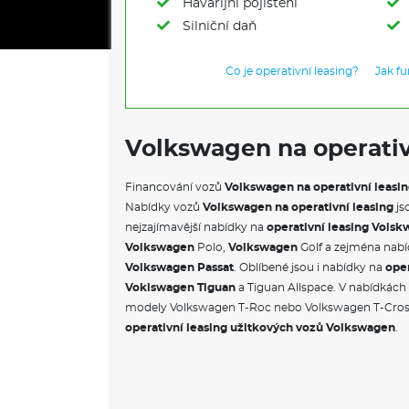
Havarijní pojištění
Silniční daň
Co je operativní leasing?
Jak f
Volkswagen na operativ
Financování vozů
Volkswagen na operativní leasi
Nabídky vozů
Volkswagen na operativní leasing
js
nejzajímavější nabídky na
operativní leasing Vols
Volkswagen
Polo,
Volkswagen
Golf a zejména nab
Volkswagen Passat
. Oblíbené jsou i nabídky na
oper
Voklswagen Tiguan
a Tiguan Allspace. V nabídkác
modely Volkswagen T-Roc nebo Volkswagen T-Cro
operativní leasing užitkových vozů Volkswagen
.