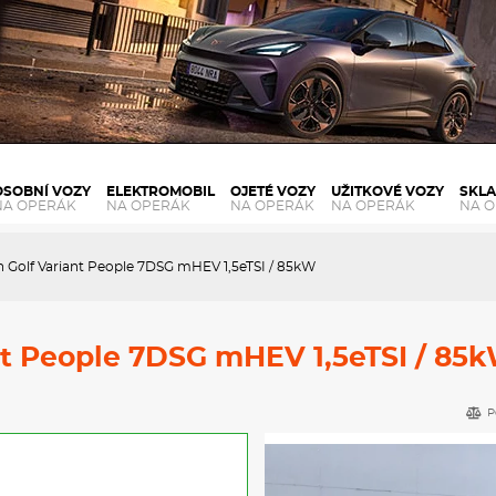
OSOBNÍ VOZY
ELEKTROMOBIL
OJETÉ VOZY
UŽITKOVÉ VOZY
SKL
NA OPERÁK
NA OPERÁK
NA OPERÁK
NA OPERÁK
NA 
 Golf Variant People 7DSG mHEV 1,5eTSI / 85kW
nt People 7DSG mHEV 1,5eTSI / 85
P