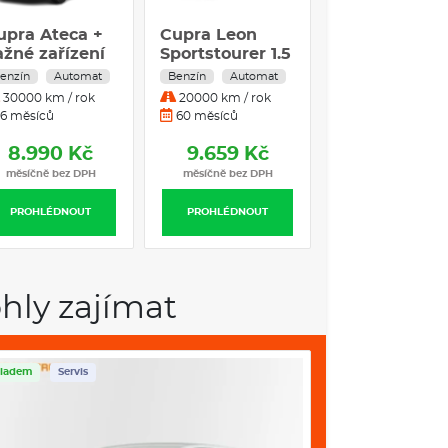
upra Ateca +
Cupra Leon
Cupra
ažné zařízení
Sportstourer 1.5
Formentor 1.
.5 TSI DSG7
eTSI 110 kW
eTSI 110 kW
enzín
Automat
Benzín
Automat
Benzín
Autom
10kW 4x2
Benzín
Benzín
30000 km / rok
20000 km / rok
30000 km / rok
Automatická
Automatická
6 měsíců
60 měsíců
36 měsíců
převodovka
převodovka
8.990 Kč
9.659 Kč
9.730 Kč
měsíčně bez DPH
měsíčně bez DPH
měsíčně bez DP
PROHLÉDNOUT
PROHLÉDNOUT
PROHLÉDNOUT
hly zajímat
ladem
Servis
Skladem
Servis