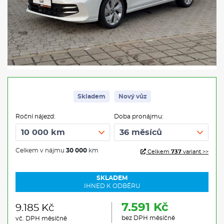
Skladem
Nový vůz
Roční nájezd:
Doba pronájmu:
Celkem v nájmu
30 000
km
Celkem
737
variant >>
SKLADEM
IHNED K ODBĚRU
7.591 Kč
9.185 Kč
bez DPH měsíčně
vč. DPH měsíčně