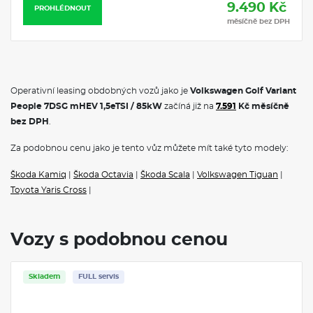
9.490 Kč
PROHLÉDNOUT
měsíčně bez DPH
Operativní leasing obdobných vozů jako je
Volkswagen Golf Variant
People 7DSG mHEV 1,5eTSI / 85kW
začíná již na
7.591
Kč měsíčně
bez DPH
.
Za podobnou cenu jako je tento vůz můžete mít také tyto modely:
Škoda Kamiq
|
Škoda Octavia
|
Škoda Scala
|
Volkswagen Tiguan
|
Toyota Yaris Cross
|
Vozy s podobnou cenou
Skladem
FULL servis