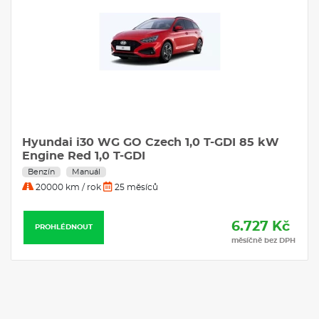
Hyundai i30 WG GO Czech 1,0 T-GDI 85 kW
Engine Red 1,0 T-GDI
Benzín
Manuál
20000 km / rok
25 měsíců
6.727 Kč
PROHLÉDNOUT
měsíčně bez DPH