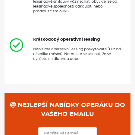
leasingové smlouvy vůz nechat, obvykle lze od
leasingové společnosti odkoupit, nebo
prodloužit smlouvu.
Krátkodobý operativní leasing
Nabízíme operativní leasing poskytovatelů už od
několika měsíců. Nemusíte se tak bát, že se
uvážete na dlouhou dobu.
NEJLEPŠÍ NABÍDKY OPERÁKU DO
VAŠEHO EMAILU