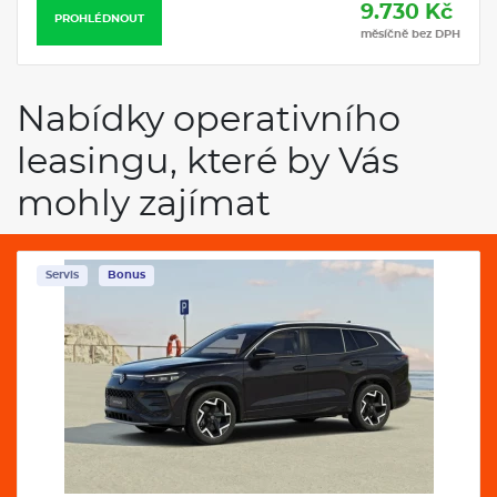
9.730 Kč
PROHLÉDNOUT
měsíčně bez DPH
Nabídky operativního
leasingu, které by Vás
mohly zajímat
Servis
Bonus