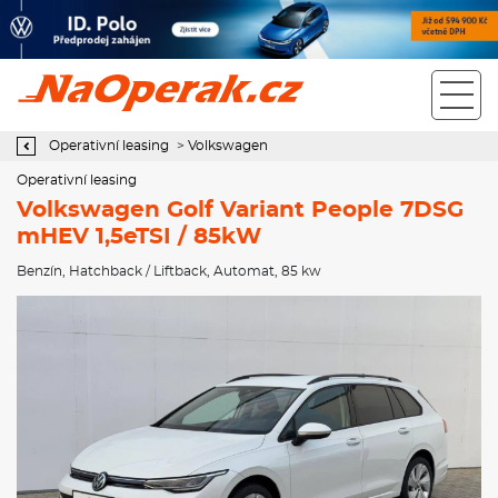
Operativní leasing Volkswagen Golf Variant People 7DSG mHEV
1,5eTSI / 85kW
Operativní leasing
>
Volkswagen
Operativní leasing
Volkswagen Golf Variant People 7DSG
mHEV 1,5eTSI / 85kW
Benzín
,
Hatchback / Liftback
,
Automat
, 85 kw