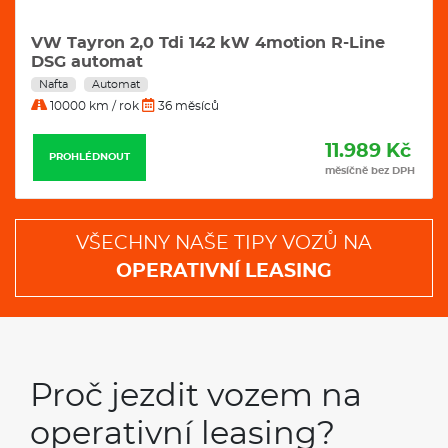
VW Tayron 2,0 Tdi 142 kW 4motion R-Line
DSG automat
Nafta
Automat
10000 km / rok
36 měsíců
11.989 Kč
PROHLÉDNOUT
měsíčně bez DPH
VŠECHNY NAŠE TIPY VOZŮ NA
OPERATIVNÍ LEASING
Proč jezdit vozem na
operativní leasing?