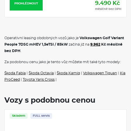
9.490 Kč
PROHLÉDNOUT
měsíčně bez DPH
Operativní leasing obdobných vozů jako je
Volkswagen Golf Variant
People 7DSG mHEV 1,5eTSI / 85kW
začíná již na
9.962
Kč měsíčně
bez DPH
.
Za podobnou cenu jako je tento vůz můžete mít také tyto modely:
Škoda Fabia
|
Škoda Octavia
|
Škoda Kamiq
|
Volkswagen Tiguan
|
Kia
ProCeed
|
Toyota Yaris Cross
|
Vozy s podobnou cenou
Skladem
FULL servis