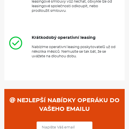
leasingové smlouvy vůz nechat, obvykle lze od
leasingové společnosti odkoupit, nebo
prodloužit smlouvu.
Krátkodobý operativní leasing
Nabízíme operativní leasing poskytovatelů už od
několika měsíců. Nemusíte se tak bát, že se
uvážete na dlouhou dobu.
NEJLEPŠÍ NABÍDKY OPERÁKU DO
VAŠEHO EMAILU