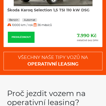
Škoda Karoq Selection 1,5 TSI 110 kW DSG
Benzín
Automat
10000 km / rok
36 měsíců
7.990 Kč
PROHLÉDNOUT
měsíčně bez DPH
VŠECHNY NAŠE TIPY VOZŮ NA
OPERATIVNÍ LEASING
Proč jezdit vozem na
operativní leasing?