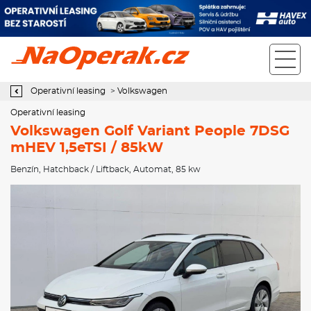
Operativní leasing Volkswagen Golf Variant People 7DSG mHEV
1,5eTSI / 85kW
Operativní leasing
>
Volkswagen
Operativní leasing
Volkswagen Golf Variant People 7DSG
mHEV 1,5eTSI / 85kW
Benzín
,
Hatchback / Liftback
,
Automat
, 85 kw