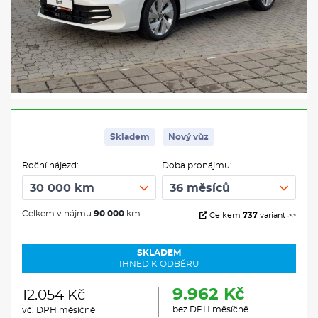
Skladem
Nový vůz
Roční nájezd:
Doba pronájmu:
Celkem v nájmu
90 000
km
Celkem
737
variant >>
SKLADEM
IHNED K ODBĚRU
9.962 Kč
12.054 Kč
bez DPH měsíčně
vč. DPH měsíčně