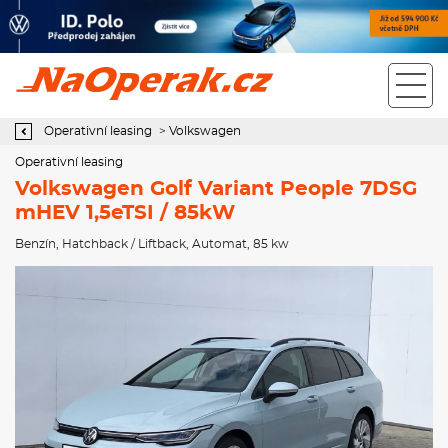
Operativní leasing Volkswagen Golf Variant People 7DSG mHEV
1,5eTSI / 85kW
Operativní leasing
>
Volkswagen
Operativní leasing
Volkswagen Golf Variant People 7DSG
mHEV 1,5eTSI / 85kW
Benzín
,
Hatchback / Liftback
,
Automat
, 85 kw