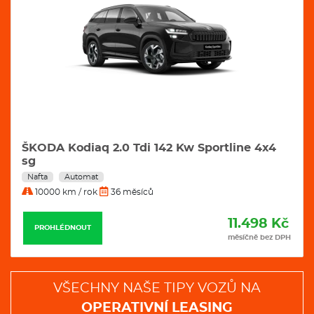
ŠKODA Kodiaq 2.0 Tdi 142 Kw Sportline 4x4
sg
Nafta
Automat
10000 km / rok
36 měsíců
11.498 Kč
PROHLÉDNOUT
měsíčně bez DPH
VŠECHNY NAŠE TIPY VOZŮ NA
OPERATIVNÍ LEASING