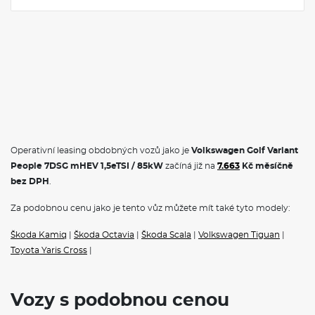
Operativní leasing obdobných vozů jako je
Volkswagen Golf Variant
People 7DSG mHEV 1,5eTSI / 85kW
začíná již na
7.663
Kč měsíčně
bez DPH
.
Za podobnou cenu jako je tento vůz můžete mít také tyto modely:
Škoda Kamiq
|
Škoda Octavia
|
Škoda Scala
|
Volkswagen Tiguan
|
Toyota Yaris Cross
|
Vozy s podobnou cenou