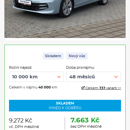
Skladem
Nový vůz
Roční nájezd:
Doba pronájmu:
Celkem v nájmu
40 000
km
Celkem
737
variant >>
SKLADEM
IHNED K ODBĚRU
7.663 Kč
9.272 Kč
bez DPH měsíčně
vč. DPH měsíčně