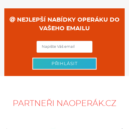
NEJLEPŠÍ NABÍDKY OPERÁKU DO
VAŠEHO EMAILU
PŘIHLÁSIT
PARTNEŘI NAOPERÁK.CZ