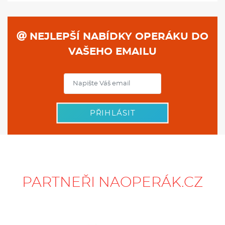
NEJLEPŠÍ NABÍDKY OPERÁKU DO
VAŠEHO EMAILU
PŘIHLÁSIT
PARTNEŘI NAOPERÁK.CZ