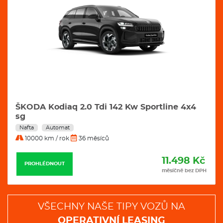
ŠKODA Kodiaq 2.0 Tdi 142 Kw Sportline 4x4
sg
Nafta
Automat
10000 km / rok
36 měsíců
11.498 Kč
PROHLÉDNOUT
měsíčně bez DPH
VŠECHNY NAŠE TIPY VOZŮ NA
OPERATIVNÍ LEASING