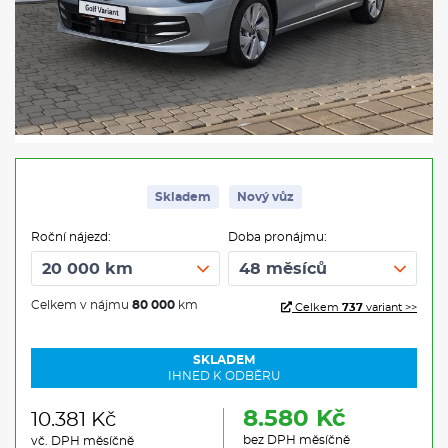
Skladem
Nový vůz
Roční nájezd:
Doba pronájmu:
Celkem v nájmu
80 000
km
Celkem
737
variant >>
SKLADEM
IHNED K ODBĚRU
8.580 Kč
10.381 Kč
bez DPH měsíčně
vč. DPH měsíčně