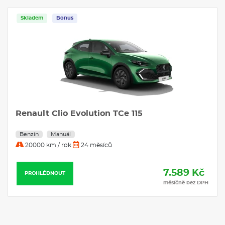
Skladem
Bonus
Renault Clio Evolution TCe 115
Benzín
Manuál
20000 km / rok
24 měsíců
7.589 Kč
PROHLÉDNOUT
měsíčně bez DPH