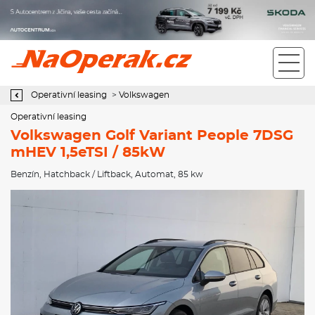
Operativní leasing Volkswagen Golf Variant People 7DSG mHEV
1,5eTSI / 85kW
Operativní leasing
>
Volkswagen
Operativní leasing
Volkswagen Golf Variant People 7DSG
mHEV 1,5eTSI / 85kW
Benzín
,
Hatchback / Liftback
,
Automat
, 85 kw