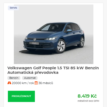
Servis
Volkswagen Golf People 1.5 TSI 85 kW Benzín
Automatická převodovka
Benzín
Automat
20000 km / rok
36 měsíců
8.419 Kč
PROHLÉDNOUT
měsíčně bez DPH