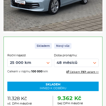
Skladem
Nový vůz
Roční nájezd:
Doba pronájmu:
Celkem v nájmu
100 000
km
Celkem
737
variant >>
SKLADEM
IHNED K ODBĚRU
9.362 Kč
11.328 Kč
bez DPH měsíčně
vč. DPH měsíčně