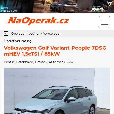
Operativní leasing Volkswagen Golf Variant People 7DSG mHEV
1,5eTSI / 85kW
Operativní leasing
>
Volkswagen
Operativní leasing
Volkswagen Golf Variant People 7DSG
mHEV 1,5eTSI / 85kW
Benzín
,
Hatchback / Liftback
,
Automat
, 85 kw