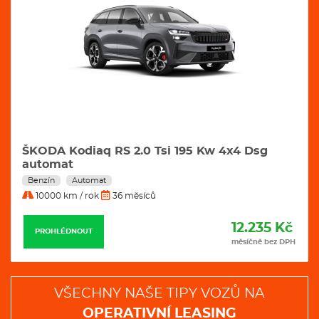
ŠKODA Kodiaq RS 2.0 Tsi 195 Kw 4x4 Dsg
automat
Benzín
Automat
10000 km / rok
36 měsíců
12.235 Kč
PROHLÉDNOUT
měsíčně bez DPH
VŠECHNY NAŠE TIPY VOZŮ NA
OPERATIVNÍ LEASING