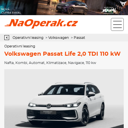
Operativní leasing Volkswagen Passat Life 2,0 TDI 110 kW
Operativní leasing
>
Volkswagen
>
Passat
Operativní leasing
Volkswagen Passat Life 2,0 TDI 110 kW
Nafta
,
Kombi
,
Automat
,
Klimatizace
,
Navigace
, 110 kw