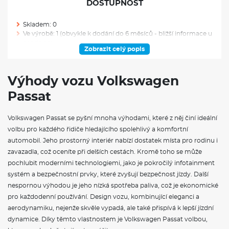
DOSTUPNOST
Skladem: 0
Ve výrobě: 1 (obvykle k dodání do 6 měsíců - bližší informace u
prodejce)
Zobrazit celý popis
VÝBAVA NAD RÁMEC VÝBAVOVÉHO STUPNĚ
Výhody vozu Volkswagen
Sériové potahy sedadel ArtVelours Eco, vpředu i vzadu, výplně
Passat
dveří v umělé kůži s prošíváním
VÝBAVA VE VÝBAVA STUPNI
Volkswagen Passat se pyšní mnoha výhodami, které z něj činí ideální
volbu pro každého řidiče hledajícího spolehlivý a komfortní
16" kola z lehké slitiny Venezia, 7J x 16, rozměry pneumatik
automobil. Jeho prostorný interiér nabízí dostatek místa pro rodinu i
215/60 R16
zavazadla, což oceníte při delších cestách. Kromě toho se může
8 reproduktorů
pochlubit moderními technologiemi, jako je pokročilý infotainment
Adaptivní tempomat ACC, automatická regulace rychlosti a
systém a bezpečnostní prvky, které zvyšují bezpečnost jízdy. Další
odstupu od vpředu jedoucího vozidla, s prediktivní regulací
rychlosti a asistencí pro jízdu v zatáčkách, s funkcí "stop & go"
nespornou výhodou je jeho nízká spotřeba paliva, což je ekonomické
Ambientní osvětlení interiéru, výběr z 10 barev
pro každodenní používání. Design vozu, kombinující eleganci a
Asistent rozjezdu do kopce
aerodynamiku, nejenže skvěle vypadá, ale také přispívá k lepší jízdní
Automatická 3zónová klimatizace, nastavení teploty oddělené
dynamice. Díky těmto vlastnostem je Volkswagen Passat volbou,
pro řidiče, spolujezdce a pasažéry vzadu, senzor kvality