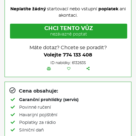
Neplatíte žádný
startovací nebo vstupní
poplatek
ani
akontaci.
CHCI TENTO VŮZ
nezávazně poptat
Máte dotaz? Chcete se poradit?
Volejte
774 133 408
ID nabídky: 6132635
Cena obsahuje:
Garanční prohlídky (servis)
Povinné ručení
Havarijní pojištění
Poplatky za rádio
Silniční daň