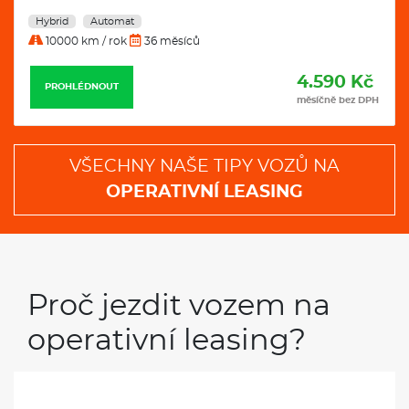
kvalitní a praktické automobile.
Hybrid
Automat
VÝBAVA:
10000 km / rok
36 měsíců
Klimatizace
4.590 Kč
PROHLÉDNOUT
Navigace
měsíčně bez DPH
VŠECHNY NAŠE TIPY VOZŮ NA
OPERATIVNÍ LEASING
Proč jezdit vozem na
operativní leasing?