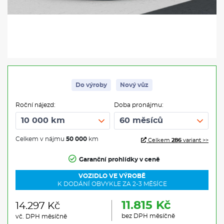
Do výroby
Nový vůz
Roční nájezd:
Doba pronájmu:
Celkem v nájmu
50 000
km
Celkem
286
variant >>
Garanční prohlídky v ceně
VOZIDLO VE VÝROBĚ
K DODÁNÍ OBVYKLE ZA 2-3 MĚSÍCE
11.815 Kč
14.297 Kč
bez DPH měsíčně
vč. DPH měsíčně