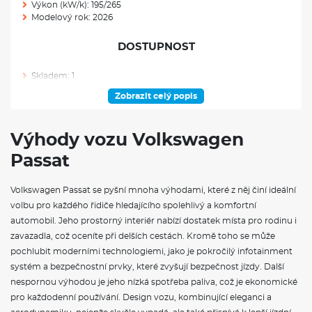
Výkon (kW/k): 195/265
Modelový rok: 2026
DOSTUPNOST
Skladem: 1
Ve výrobě: 0
Zobrazit celý popis
VÝBAVA NAD RÁMEC VÝBAVOVÉHO STUPNĚ
Výhody vozu Volkswagen
Paket Black Style Premium: perforované potahy sedadel v
Passat
prémiové kůži Puglia, ventilovaná přední sedadla s masážními
programy, stropnice v černé barvě v potahu microfleece
ArtVelours, přední a zadní nárazníky Black Style Premium s
Volkswagen Passat se pyšní mnoha výhodami, které z něj činí ideální
dodatečnými černými prvky, zadní spoiler v leskle černé
volbu pro každého řidiče hledajícího spolehlivý a komfortní
barvě, zadní LED světla propojena leskle černou linkou
automobil. Jeho prostorný interiér nabízí dostatek místa pro rodinu i
(namísto chromované), podsvícené logo VW vzadu,
zatmavená boční zadní okna a zatmavené zadní okno víka
zavazadla, což oceníte při delších cestách. Kromě toho se může
kufru, vrstvená bezpečnostní skla snižující průnik hluku do
pochlubit moderními technologiemi, jako je pokročilý infotainment
vozu, podélné střešní nosiče, leskle černé, označení modelu
systém a bezpečnostní prvky, které zvyšují bezpečnost jízdy. Další
"Passat" v černé barvě, ozdobné lišty bočních oken v leskle
nespornou výhodou je jeho nízká spotřeba paliva, což je ekonomické
černé barvě, kryty vnějších zpětných zrcátek v černé barvě
pro každodenní používání. Design vozu, kombinující eleganci a
Akční paket R-Line Plus: Paket Navigace Discover Pro Max,
Winter paket Premium, Asistenční systémy řidiče