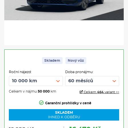
Skladem
Nový vůz
Roční nájezd:
Doba pronájmu:
Celkem v nájmu
50 000
km
Celkem
464
variant >>
Garanční prohlídky v ceně
SKLADEM
IHNED K ODBĚRU