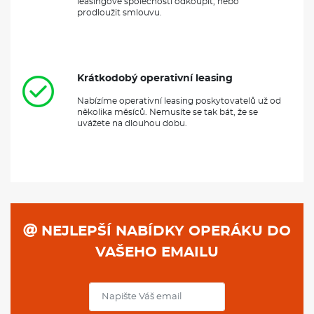
leasingové společnosti odkoupit, nebo
také známý svou
vysokou spolehlivostí
a nízkými náklady na
prodloužit smlouvu.
údržbu, což z něj činí ideální volbu pro rodiny i podnikatele. S
tradičními hodnotami značky Volkswagen a moderním
designem je tento vůz skvělou volbou pro každého, kdo hledá
kvalitní a praktické automobile.
Krátkodobý operativní leasing
VÝBAVA:
Nabízíme operativní leasing poskytovatelů už od
několika měsíců. Nemusíte se tak bát, že se
4X4
uvážete na dlouhou dobu.
Klimatizace
Navigace
NEJLEPŠÍ NABÍDKY OPERÁKU DO
VAŠEHO EMAILU