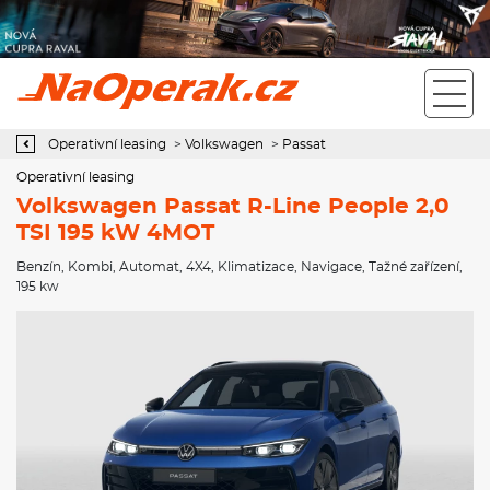
Operativní leasing Volkswagen Passat R-Line People 2,0 TSI 195
kW 4MOT
Operativní leasing
>
Volkswagen
>
Passat
Operativní leasing
Volkswagen Passat R-Line People 2,0
TSI 195 kW 4MOT
Benzín
,
Kombi
,
Automat
,
4X4
,
Klimatizace
,
Navigace
,
Tažné zařízení
,
195 kw