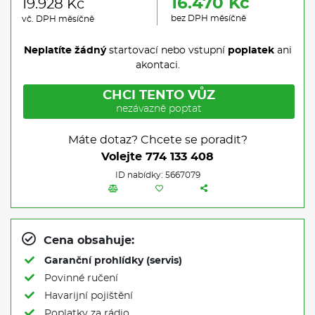
16.470 Kč
19.928 Kč
bez DPH měsíčně
vč. DPH měsíčně
Neplatíte žádný
startovací nebo vstupní
poplatek
ani
akontaci.
CHCI TENTO VŮZ
nezávazně poptat
Máte dotaz? Chcete se poradit?
Volejte
774 133 408
ID nabídky: 5667079
Cena obsahuje:
Garanční prohlídky (servis)
Povinné ručení
Havarijní pojištění
Poplatky za rádio