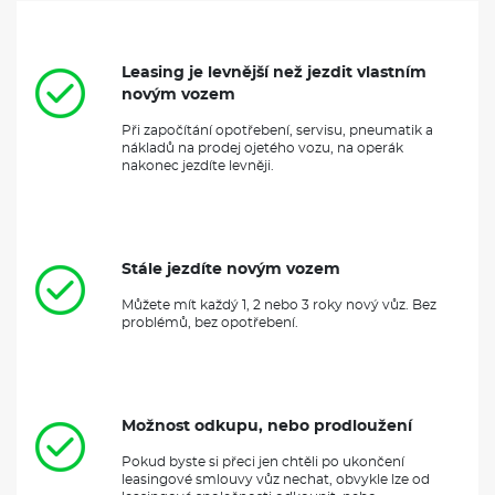
Volkswagen prodávají výhradně hardware nezbytný pro jeho
fungování a ve vztahu k prodeji softwaru společnost
Volkswagen AG žádným právním způsobem nezastupují.,
Pokud nejsou služby ve voze aktivovány do 90 dní od předání
Leasing je levnější než jezdit vlastním
vozu zákazníkovi, začne běžet bezplatná lhůta. Zákazník může
novým vozem
služby aktivovat i později, ale bezplatná lhůta je v tom případě
kratší., součástí přípravy není App-Connect
Při započítání opotřebení, servisu, pneumatik a
nákladů na prodej ojetého vozu, na operák
nakonec jezdíte levněji.
POJIŠTĚNÍ
Povinné ručení
Havarijní pojištění se spoluúčastí 10%
Pojištění skel
Stále jezdíte novým vozem
ZÁKLADNÍ INFORMACE O VOLKSWAGEN
Můžete mít každý 1, 2 nebo 3 roky nový vůz. Bez
problémů, bez opotřebení.
PASSAT
Volkswagen Passat
je jedním z nejpopulárnějších vozů střední
třídy, který kombinuje eleganci s moderními technologiemi.
Tento automobil nabízí širokou škálu motorů, včetně efektivních
Možnost odkupu, nebo prodloužení
zážehových a naftových variant, které zajišťují skvělý výkon a
nízkou spotřebu paliva. Interiér vozu je prostorný a pohodlný,
Pokud byste si přeci jen chtěli po ukončení
vybavený nejnovějšími
infotainment systémy
a bezpečnostními
leasingové smlouvy vůz nechat, obvykle lze od
prvky, které zaručují maximální komfort během jízdy. Passat je