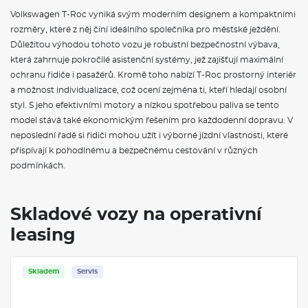
Sériové látkové potahy sedadel Life: vpředu i vzadu, výplně
Volkswagen T-Roc vyniká svým moderním designem a kompaktními
dveří v látce
rozměry, které z něj činí ideálního společníka pro městské ježdění.
Důležitou výhodou tohoto vozu je robustní bezpečnostní výbava,
VÝBAVA VE VÝBAVA STUPNI
která zahrnuje pokročilé asistenční systémy, jež zajišťují maximální
Automatická 3zónová klimatizace: regulace teploty pro řidiče
ochranu řidiče i pasažérů. Kromě toho nabízí T-Roc prostorný interiér
a spolujezdce a pasažéry vzadu, automatický spínač cirkulace
a možnost individualizace, což ocení zejména ti, kteří hledají osobní
vzduchu, senzor kvality vzduchu
styl. S jeho efektivními motory a nízkou spotřebou paliva se tento
Prediktivní omezovač rychlosti
model stává také ekonomickým řešením pro každodenní dopravu. V
Tísňové volání: tlačítko tísňového volání ve voze, umožňuje
neposlední řadě si řidiči mohou užít i výborné jízdní vlastnosti, které
telefonickou hlasovou péči do chvíle, než dorazí potřebná
pomoc, hlasová péče je poskytována v 10ti evropských
přispívají k pohodlnému a bezpečnému cestování v různých
jazycích (němčina, angličtina, francouzština, italština,
podmínkách.
holandština, polština, portugalština, švédština, španělština a
čeština)
18" dojezdové rezervní kolo: sada nařádí a zvedák vozu
Skladové vozy na operativní
Automatická dvouspojková převodovka DSG: DQ200
12V zásuvka vzadu: v zavazadlovém prostoru
leasing
Víceprvková zadní náprava
Telefonní rozhraní s indukčním nabíjením: nabíjecí výkon až 15
W
Skladem
Textilní koberečky vpředu a vzadu
Servis
16" kola z lehké slitiny Bilbao: disky 7J x 16 ET45, pneumatiky
225/60 R16