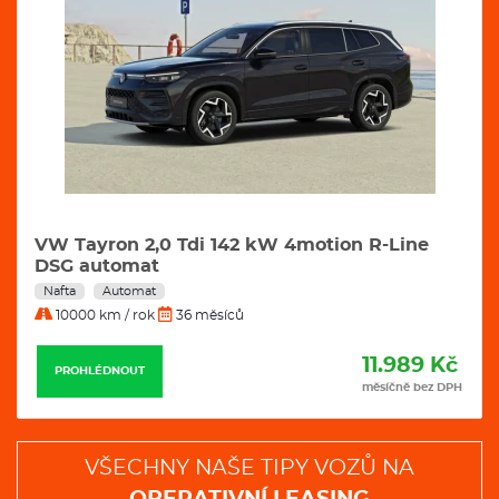
VÝBAVA:
Klimatizace
Navigace
VW Tayron 2,0 Tdi 142 kW 4motion R-Line
DSG automat
Nafta
Automat
10000 km / rok
36 měsíců
11.989 Kč
PROHLÉDNOUT
měsíčně bez DPH
VŠECHNY NAŠE TIPY VOZŮ NA