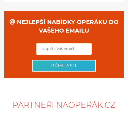
NEJLEPŠÍ NABÍDKY OPERÁKU DO
VAŠEHO EMAILU
PŘIHLÁSIT
PARTNEŘI NAOPERÁK.CZ