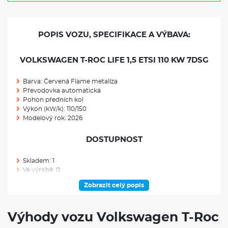
POPIS VOZU, SPECIFIKACE A VÝBAVA:
VOLKSWAGEN T-ROC LIFE 1,5 ETSI 110 KW 7DSG
Barva: Červená Flame metalíza
Převodovka automatická
Pohon předních kol
Výkon (kW/k): 110/150
Modelový rok: 2026
DOSTUPNOST
Skladem: 1
Ve výrobě: 0
Zobrazit celý popis
VÝBAVA NAD RÁMEC VÝBAVOVÉHO STUPNĚ
Prodloužená záruka 5 let / 100 000 km: podle toho, která
Výhody vozu Volkswagen T-Roc
situace nastane dříve