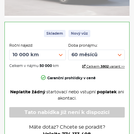
Skladem
Nový vůz
Roční nájezd:
Doba pronájmu:
Celkem v nájmu
50 000
km
Celkem
3802
variant >>
Garanční prohlídky v ceně
Neplatíte žádný
startovací nebo vstupní
poplatek
ani
akontaci.
Tato nabídka již není k dispozici
Máte dotaz? Chcete se poradit?