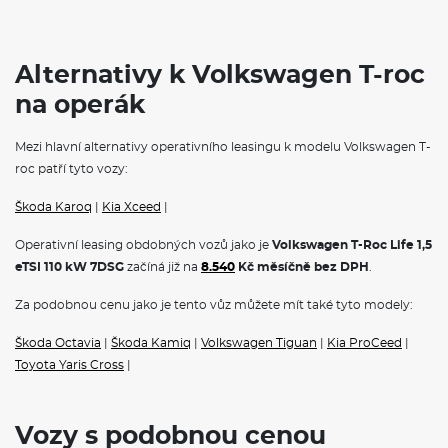
Středová loketní opěrka vpředu: s odkládacím prostorem,
nastavitelná
Zadní sedadlo nedělené: opěradlo dělené, asymetricky
sklopné, se středovou loketní opěrkou
Alternativy k Volkswagen T-roc
Kryty vnějších zpětných zrcátek: lakované v barvě střechy
Chromované provedení ovládacích prvků: ovládání oken a
na operák
zpětných zrcátek
Lane Assist: asistent pro udržování vozu v jízdním pruhu,
Mezi hlavní alternativy operativního leasingu k modelu Volkswagen T-
aktivní při rychlosti nad 65 km/h
Podélné střešní nosiče: černé
roc patří tyto vozy:
Vnější zpětná zrcátka elektricky sklopná: elektricky
nastavitelná, vyhřívaná, s funkcí automatického naklopení
Škoda Karoq
|
Kia Xceed
|
zrcátka spolujezdce při zařazení zpátečky
Rozpoznávání dopravních značek
Operativní leasing obdobných vozů jako je
Volkswagen T-Roc Life 1,5
Side Assist a Rear Traffic Alert: asistent pro změnu jízdního
eTSI 110 kW 7DSG
začíná již na
8.540
Kč měsíčně bez DPH
.
pruhu (hlídání "mrtvého úhlu"), upozornění na hrozící
nebezpečí pomocí světelné signalizace ve vnějším zpětném
Za podobnou cenu jako je tento vůz můžete mít také tyto modely:
zrcátku, asistent Rear Traffic Alert sledující provoz za vozem
při vyparkování, v případě nutnosti nouzově brzdí
Škoda Octavia
|
Škoda Kamiq
|
Volkswagen Tiguan
|
Kia ProCeed
|
Asistenční systém pro odbočování: s funkcí brzdění a podpory
řízení při vyhýbacím manévru
Toyota Yaris Cross
|
Zadní mlhové světlo: na jedné straně, 2x světlo signalizace
couvání
Dvoutónový klakson
Vozy s podobnou cenou
Zcela sklopné opěradlo spolujezdce