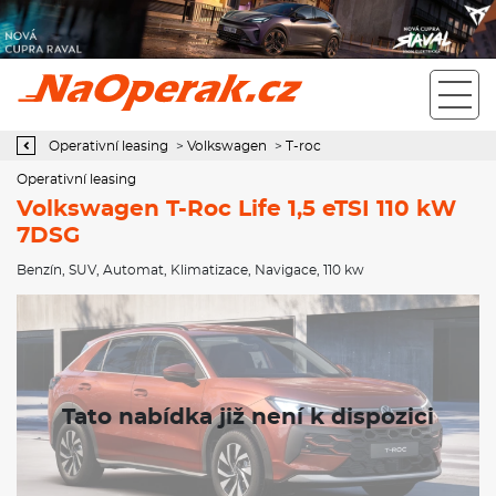
Operativní leasing Volkswagen T-Roc Life 1,5 eTSI 110 kW 7DSG
Operativní leasing
>
Volkswagen
>
T-roc
Operativní leasing
Volkswagen T-Roc Life 1,5 eTSI 110 kW
7DSG
Benzín
,
SUV
,
Automat
,
Klimatizace
,
Navigace
, 110 kw