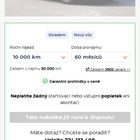
Skladem
Nový vůz
Roční nájezd:
Doba pronájmu:
Celkem v nájmu
50 000
km
Celkem
3802
variant >>
Garanční prohlídky v ceně
Neplatíte žádný
startovací nebo vstupní
poplatek
ani
akontaci.
Tato nabídka již není k dispozici
Máte dotaz? Chcete se poradit?