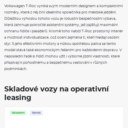
zavazadlového prostoru, otevírání a zavírání zavazadlového
Volkswagen T-Roc vyniká svým moderním designem a kompaktními
prostoru pohybem nohy pod zadním nárazníkem
rozměry, které z něj činí ideálního společníka pro městské ježdění.
Sériové potahy sedadel ArtVelours, potahy středů sedadel z
mikrovlákna ArtVelours Eco, boční vedení sedadel v
Důležitou výhodou tohoto vozu je robustní bezpečnostní výbava,
kombinaci látka, mikrovlákno ArtVelours a syntetické kůže,
která zahrnuje pokročilé asistenční systémy, jež zajišťují maximální
výplně dveří v syntetické kůži
ochranu řidiče i pasažérů. Kromě toho nabízí T-Roc prostorný interiér
a možnost individualizace, což ocení zejména ti, kteří hledají osobní
VÝBAVA VE VÝBAVA STUPNI
styl. S jeho efektivními motory a nízkou spotřebou paliva se tento
model stává také ekonomickým řešením pro každodenní dopravu. V
Ambientní osvětlení interiéru, výběr z 30 barev, podsvícení
neposlední řadě si řidiči mohou užít i výborné jízdní vlastnosti, které
palubní desky a dveří
Podlaha zavazadlového prostoru, výškově nastavitelná
přispívají k pohodlnému a bezpečnému cestování v různých
Rozpoznávání dopravních značek
podmínkách.
Systém sledování únavy a pozornosti, akusticky a graficky
varuje řidiče před únavou a nepozorností
Digitální radiopřijímač (DAB+), rozšíření rádia o příjem
Skladové vozy na operativní
digitálního vysílání, závislý na síle signálu v daném místě
Front Cross Traffic Assist, asistent vjezdu do křižovatky
leasing
17" kola z lehké slitiny Lima, disky 7J x 17 ET45, pneumatiky
225/55 R17
Zadní parkovací kamera
Skladem
Servis
Čelní airbag řidiče a spolujezdce, u spolujezdce s možností
deaktivace
Automatická dvouspojková převodovka DSG, DQ200