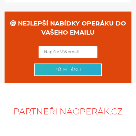
NEJLEPŠÍ NABÍDKY OPERÁKU DO
VAŠEHO EMAILU
PŘIHLÁSIT
PARTNEŘI NAOPERÁK.CZ