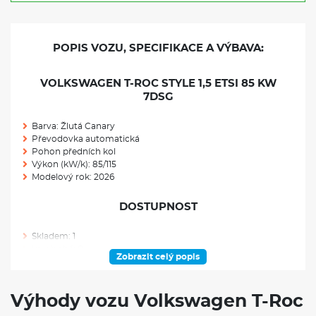
POPIS VOZU, SPECIFIKACE A VÝBAVA:
VOLKSWAGEN T-ROC STYLE 1,5 ETSI 85 KW
7DSG
Barva: Žlutá Canary
Převodovka automatická
Pohon předních kol
Výkon (kW/k): 85/115
Modelový rok: 2026
DOSTUPNOST
Skladem: 1
Ve výrobě: 0
Zobrazit celý popis
VÝBAVA NAD RÁMEC VÝBAVOVÉHO STUPNĚ
Výhody vozu Volkswagen T-Roc
Paket Easy Open & Close: elektrické otevírání a zavírání víka