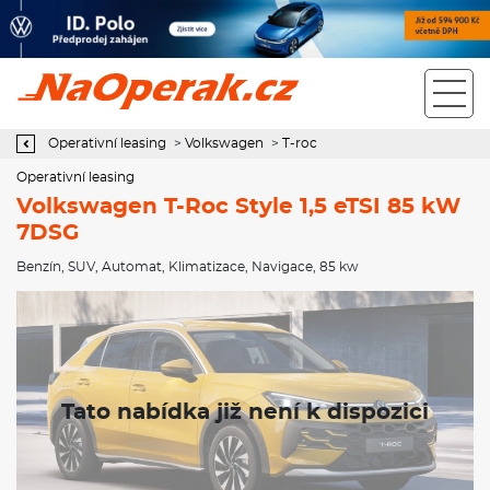
Operativní leasing Volkswagen T-Roc Style 1,5 eTSI 85 kW 7DSG
Operativní leasing
>
Volkswagen
>
T-roc
Operativní leasing
Volkswagen T-Roc Style 1,5 eTSI 85 kW
7DSG
Benzín
,
SUV
,
Automat
,
Klimatizace
,
Navigace
, 85 kw