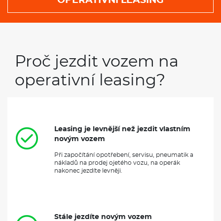
OPERATIVNÍ LEASING
infotainment systém
s moderními funkcemi, jako je Apple
CarPlay a Android Auto, což usnadňuje připojení mobilních
zařízení. Volkswagen T-Roc je ideální volba pro ty, kteří hledají
stylový a praktický vůz pro každodenní použití.
VÝBAVA:
Proč jezdit vozem na
Klimatizace
operativní leasing?
Navigace
Leasing je levnější než jezdit vlastním
novým vozem
Při započítání opotřebení, servisu, pneumatik a
nákladů na prodej ojetého vozu, na operák
nakonec jezdíte levněji.
Stále jezdíte novým vozem