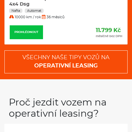
4x4 Dsg
Nafta
Automat
10000 km / rok
36 měsíců
11.799 Kč
PROHLÉDNOUT
měsíčně bez DPH
VŠECHNY NAŠE TIPY VOZŮ NA
OPERATIVNÍ LEASING
Proč jezdit vozem na
operativní leasing?