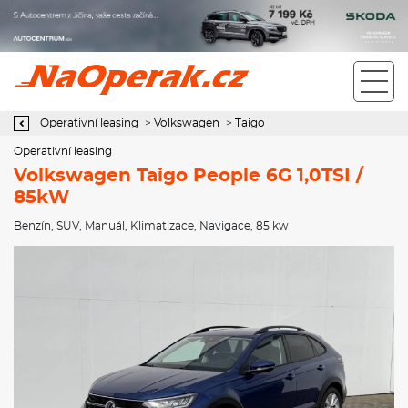
Operativní leasing Volkswagen Taigo People 6G 1,0TSI / 85kW
Operativní leasing
>
Volkswagen
>
Taigo
Operativní leasing
Volkswagen Taigo People 6G 1,0TSI /
85kW
Benzín
,
SUV
,
Manuál
,
Klimatizace
,
Navigace
, 85 kw