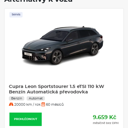
Pokud hledáte vůz, který je praktický, ale zároveň stylový,
Volkswagen Taigo
je ideální volbou.
Servis
VÝBAVA:
Klimatizace
Navigace
Cupra Leon Sportstourer 1.5 eTSI 110 kW
Benzín Automatická převodovka
Benzín
Automat
20000 km / rok
60 měsíců
9.659 Kč
PROHLÉDNOUT
měsíčně bez DPH