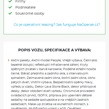
Firmy
Podnikatele
Soukromé osoby
Co je operativní leasing?
Jak funguje NaOperak.cz?
POPIS VOZU, SPECIFIKACE A VÝBAVA:
Akční pakety, Akční model People, Vnější výbava, Čelní sklo
tepelně izolující, reflektující infračervené záření, Kryty
zpětných zrcátek v barvě karoserie, Podélné střešní nosiče
černé, Stěrač předního a zadního skla, s intervalovým
spínačem, Zatmavená zadní okna, boční zadní okna, okno
pátých dveří, Vnitřní výbava, Bezpečnostní opěrky hlavy,
vpředu a vzadu, Dekor Lava Stone Black, dekor přístrojové
desky, dekor obložení dveří vpředu, Chromové provedení
ovládacích prvků, ISOFIX, příprava pro upevnění dětské
sedačky na sedadle spolujezdce a na vnějších zadních
sedačkách, Make-up zrcátka ve slunečních clonách, s
osvětlením, Multifunkční volant v kůži, Osvětlení