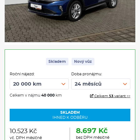
Skladem
Nový vůz
Roční nájezd:
Doba pronájmu:
Celkem v nájmu
40 000
km
Celkem
53
variant >>
SKLADEM
IHNED K ODBĚRU
8.697 Kč
10.523 Kč
bez DPH měsíčně
vč. DPH měsíčně