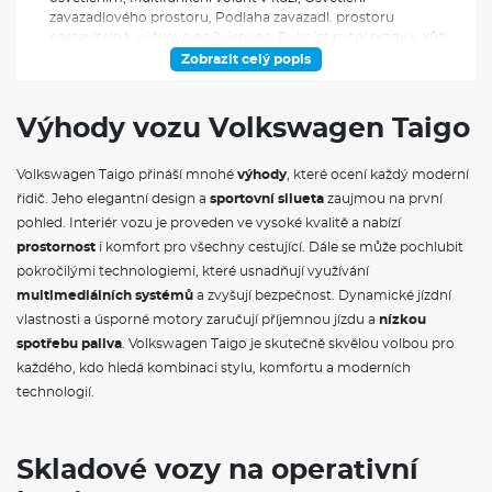
zavazadlového prostoru, Podlaha zavazadl. prostoru
nastavitelná, výškově na 2 úrovně, Rukojeť ruční brzdy v kůži,
Sloupek řízení, vertikálně nastavitelný (manuálně),
Zobrazit celý popis
horizontálně nastavitelný (manuálně), Středová loketní opěrka
vpředu, s odkládacím prostorem, nastavitelná, Tříbodové
bezpečnostní pásy, vpředu i vzadu, vpředu výškově
Výhody vozu Volkswagen Taigo
nastavitelné, akustické a grafické upozornění nezapnutých
pásů, Vnitřní zpětné zrcátko s automat. clonou, Zadní sedadlo
Volkswagen Taigo přináší mnohé
výhody
, které ocení každý moderní
nedělené, opěradlo dělené, asymetricky sklopné, Asistenční
systémy a funkčnost, Asistent rozjezdu do kopce,
řidič. Jeho elegantní design a
sportovní silueta
zaujmou na první
Automatický spínač světlometů, oddělené LED denní svícení,
pohled. Interiér vozu je proveden ve vysoké kvalitě a nabízí
Funkce Coming Home a Leaving Home, Bezklíčové
prostornost
i komfort pro všechny cestující. Dále se může pochlubit
odemykání a zamykání, bez bezpečnostního prvku
pokročilými technologiemi, které usnadňují využívání
SAFELOCK, Boční airbagy vpředu, hlavové airbagy, s
centrálním airbagem mezi sedadly řidiče a spolujezdce,
multimediálních systémů
a zvyšují bezpečnost. Dynamické jízdní
Centrální zamykání s dálkovým ovládáním, bez funkce
vlastnosti a úsporné motory zaručují příjemnou jízdu a
nízkou
SAFELOCK (bezpečnostní pojistka), 2 sklopné klíče, Čelní
spotřebu paliva
. Volkswagen Taigo je skutečně skvělou volbou pro
airbagy řidiče a spolujezdce, možnost deaktivace u
každého, kdo hledá kombinaci stylu, komfortu a moderních
spolujezdce, Elektrické ovládání oken, Elektronický imobilizér,
technologií.
Elektronický stabilizační systém ESP, včetně ABS, ASR, EDL,
EDTC, Front Assist, systém sledování provozu, funkce
nouzového brzdění, Funkce start/stop, Jednotónový klakson,
Lane Assist, systém pro udržování vozu v jízdním pruhu, LED
Skladové vozy na operativní
zadní světla, Longlife režim, prodloužený servisní interval na