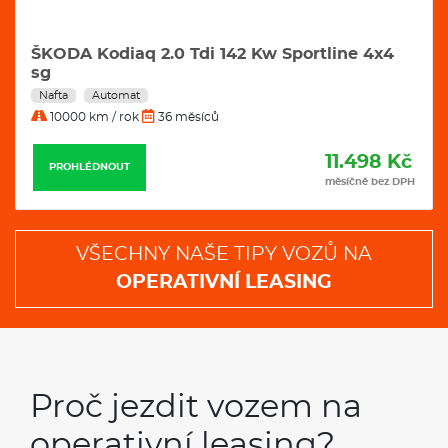
ŠKODA Kodiaq 2.0 Tdi 142 Kw Sportline 4x4
sg
Nafta
Automat
10000 km / rok
36 měsíců
11.498 Kč
PROHLÉDNOUT
měsíčně bez DPH
VŠECHNY NAŠE TIPY VOZŮ NA
OPERATIVNÍ LEASING
Proč jezdit vozem na
operativní leasing?