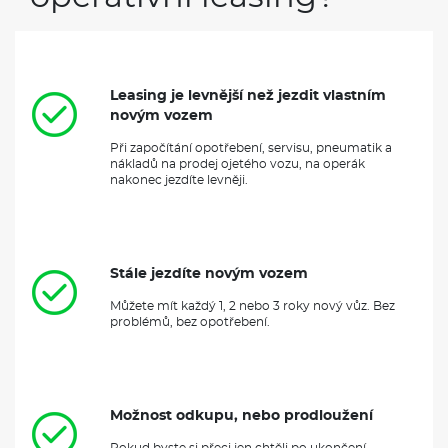
Leasing je levnější než jezdit vlastním
novým vozem
Při započítání opotřebení, servisu, pneumatik a
nákladů na prodej ojetého vozu, na operák
nakonec jezdíte levněji.
Stále jezdíte novým vozem
Můžete mít každý 1, 2 nebo 3 roky nový vůz. Bez
problémů, bez opotřebení.
Možnost odkupu, nebo prodloužení
Pokud byste si přeci jen chtěli po ukončení