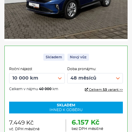
Skladem
Nový vůz
Roční nájezd:
Doba pronájmu:
Celkem v nájmu
40 000
km
Celkem
53
variant >>
SKLADEM
IHNED K ODBĚRU
6.157 Kč
7.449 Kč
bez DPH měsíčně
vč. DPH měsíčně