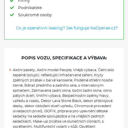
Firmy
Podnikatele
Soukromé osoby
Co je operativní leasing?
Jak funguje NaOperak.cz?
POPIS VOZU, SPECIFIKACE A VÝBAVA:
Akční pakety, Akční model People, Vnější výbava, Čelní sklo
tepelně izolující, reflektující infračervené záření, Kryty
zpětných zrcátek v barvě karoserie, Podélné střešní nosiče
černé, Stěrač předního a zadního skla, s intervalovým
spínačem, Zatmavená zadní okna, boční zadní okna, okno
pátých dveří, Vnitřní výbava, Bezpečnostní opěrky hlavy,
vpředu a vzadu, Dekor Lava Stone Black, dekor přístrojové
desky, dekor obložení dveří vpředu, Chromové provedení
ovládacích prvků, ISOFIX, příprava pro upevnění dětské
sedačky na sedadle spolujezdce a na vnějších zadních
sedačkách, Make-up zrcátka ve slunečních clonách, s
osvětlením, Multifunkční volant v kůži, Osvětlení