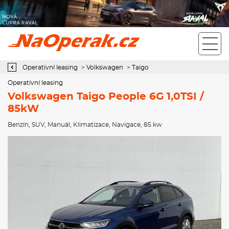
Operativní leasing Volkswagen Taigo People 6G 1,0TSI / 85kW
Operativní leasing
>
Volkswagen
>
Taigo
Operativní leasing
Volkswagen Taigo People 6G 1,0TSI /
85kW
Benzín
,
SUV
,
Manuál
,
Klimatizace
,
Navigace
, 85 kw