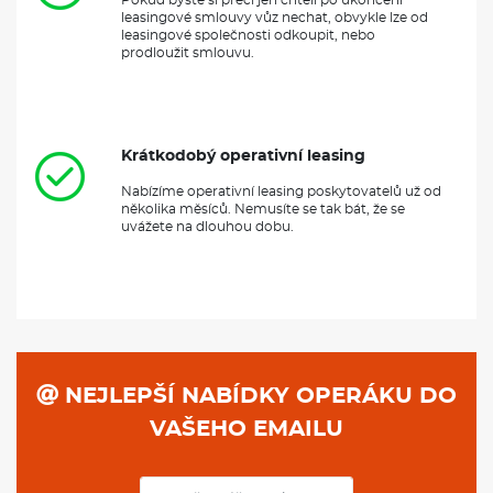
leasingové smlouvy vůz nechat, obvykle lze od
leasingové společnosti odkoupit, nebo
prodloužit smlouvu.
Krátkodobý operativní leasing
Nabízíme operativní leasing poskytovatelů už od
několika měsíců. Nemusíte se tak bát, že se
uvážete na dlouhou dobu.
NEJLEPŠÍ NABÍDKY OPERÁKU DO
VAŠEHO EMAILU