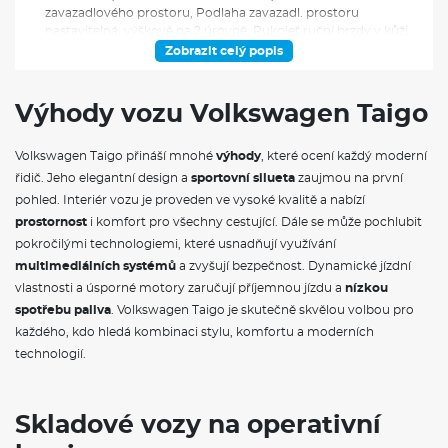
zavazadlového prostoru, Podlaha zavazadl. prostoru
nastavitelná, výškově na 2 úrovně, Rukojeť ruční brzdy v kůži,
Sloupek řízení, vertikálně nastavitelný (manuálně),
Zobrazit celý popis
horizontálně nastavitelný (manuálně), Středová loketní opěrka
vpředu, s odkládacím prostorem, nastavitelná, Tříbodové
bezpečnostní pásy, vpředu i vzadu, vpředu výškově
Výhody vozu Volkswagen Taigo
nastavitelné, akustické a grafické upozornění nezapnutých
pásů, Vnitřní zpětné zrcátko s automat. clonou, Zadní sedadlo
Volkswagen Taigo přináší mnohé
výhody
, které ocení každý moderní
nedělené, opěradlo dělené, asymetricky sklopné, Asistenční
systémy a funkčnost, Asistent rozjezdu do kopce,
řidič. Jeho elegantní design a
sportovní silueta
zaujmou na první
Automatický spínač světlometů, oddělené LED denní svícení,
pohled. Interiér vozu je proveden ve vysoké kvalitě a nabízí
Funkce Coming Home a Leaving Home, Bezklíčové
prostornost
i komfort pro všechny cestující. Dále se může pochlubit
odemykání a zamykání, bez bezpečnostního prvku
pokročilými technologiemi, které usnadňují využívání
SAFELOCK, Boční airbagy vpředu, hlavové airbagy, s
centrálním airbagem mezi sedadly řidiče a spolujezdce,
multimediálních systémů
a zvyšují bezpečnost. Dynamické jízdní
Centrální zamykání s dálkovým ovládáním, bez funkce
vlastnosti a úsporné motory zaručují příjemnou jízdu a
nízkou
SAFELOCK (bezpečnostní pojistka), 2 sklopné klíče, Čelní
spotřebu paliva
. Volkswagen Taigo je skutečně skvělou volbou pro
airbagy řidiče a spolujezdce, možnost deaktivace u
každého, kdo hledá kombinaci stylu, komfortu a moderních
spolujezdce, Elektrické ovládání oken, Elektronický imobilizér,
technologií.
Elektronický stabilizační systém ESP, včetně ABS, ASR, EDL,
EDTC, Front Assist, systém sledování provozu, funkce
nouzového brzdění, Funkce start/stop, Jednotónový klakson,
Lane Assist, systém pro udržování vozu v jízdním pruhu, LED
Skladové vozy na operativní
zadní světla, Longlife režim, prodloužený servisní interval na
24 měsíců nebo 30 000 km, podle toho, která situace nastane