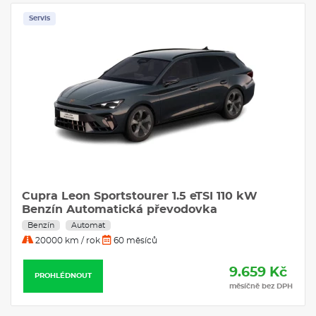
Volkswagen Taigo
je ideální volbou.
Servis
VÝBAVA:
Klimatizace
Navigace
Cupra Leon Sportstourer 1.5 eTSI 110 kW
Benzín Automatická převodovka
Benzín
Automat
20000 km / rok
60 měsíců
9.659 Kč
PROHLÉDNOUT
měsíčně bez DPH