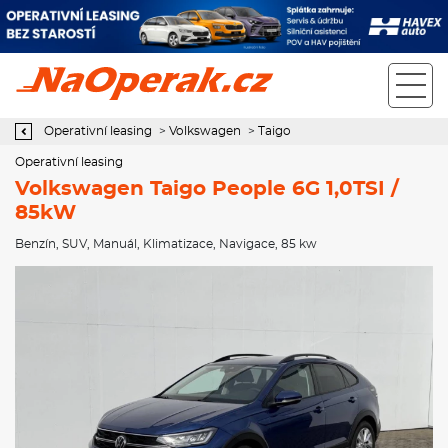
Operativní leasing Volkswagen Taigo People 6G 1,0TSI / 85kW
Operativní leasing
>
Volkswagen
>
Taigo
Operativní leasing
Volkswagen Taigo People 6G 1,0TSI /
85kW
Benzín
,
SUV
,
Manuál
,
Klimatizace
,
Navigace
, 85 kw