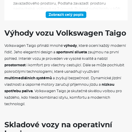
zavazadlového prostoru, Podlaha zavazadl. prostoru
nastavitelná, výškově na 2 úrovně, Rukojeť ruční brzdy v kůži,
Sloupek řízení, vertikálně nastavitelný (manuálně),
Zobrazit celý popis
horizontálně nastavitelný (manuálně), Středová loketní opěrka
vpředu, s odkládacím prostorem, nastavitelná, Tříbodové
bezpečnostní pásy, vpředu i vzadu, vpředu výškově
Výhody vozu Volkswagen Taigo
nastavitelné, akustické a grafické upozornění nezapnutých
pásů, Vnitřní zpětné zrcátko s automat. clonou, Zadní sedadlo
Volkswagen Taigo přináší mnohé
výhody
, které ocení každý moderní
nedělené, opěradlo dělené, asymetricky sklopné, Asistenční
systémy a funkčnost, Asistent rozjezdu do kopce,
řidič. Jeho elegantní design a
sportovní silueta
zaujmou na první
Automatický spínač světlometů, oddělené LED denní svícení,
pohled. Interiér vozu je proveden ve vysoké kvalitě a nabízí
Funkce Coming Home a Leaving Home, Bezklíčové
prostornost
i komfort pro všechny cestující. Dále se může pochlubit
odemykání a zamykání, bez bezpečnostního prvku
pokročilými technologiemi, které usnadňují využívání
SAFELOCK, Boční airbagy vpředu, hlavové airbagy, s
centrálním airbagem mezi sedadly řidiče a spolujezdce,
multimediálních systémů
a zvyšují bezpečnost. Dynamické jízdní
Centrální zamykání s dálkovým ovládáním, bez funkce
vlastnosti a úsporné motory zaručují příjemnou jízdu a
nízkou
SAFELOCK (bezpečnostní pojistka), 2 sklopné klíče, Čelní
spotřebu paliva
. Volkswagen Taigo je skutečně skvělou volbou pro
airbagy řidiče a spolujezdce, možnost deaktivace u
každého, kdo hledá kombinaci stylu, komfortu a moderních
spolujezdce, Elektrické ovládání oken, Elektronický imobilizér,
technologií.
Elektronický stabilizační systém ESP, včetně ABS, ASR, EDL,
EDTC, Front Assist, systém sledování provozu, funkce
nouzového brzdění, Funkce start/stop, Jednotónový klakson,
Lane Assist, systém pro udržování vozu v jízdním pruhu, LED
Skladové vozy na operativní
zadní světla, Longlife režim, prodloužený servisní interval na
24 měsíců nebo 30 000 km, podle toho, která situace nastane