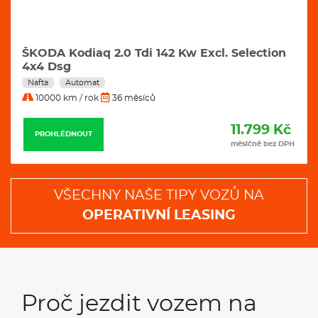
ŠKODA Kodiaq 2.0 Tdi 142 Kw Excl. Selection
4x4 Dsg
Nafta
Automat
10000 km / rok
36 měsíců
11.799 Kč
PROHLÉDNOUT
měsíčně bez DPH
VŠECHNY NAŠE TIPY VOZŮ NA
OPERATIVNÍ LEASING
Proč jezdit vozem na