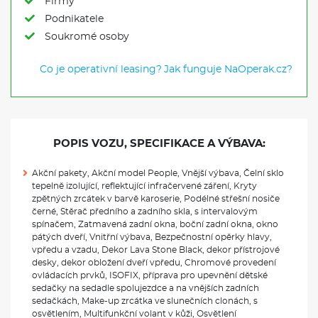
Firmy
Podnikatele
Soukromé osoby
Co je operativní leasing?
Jak funguje NaOperak.cz?
POPIS VOZU, SPECIFIKACE A VÝBAVA:
Akční pakety, Akční model People, Vnější výbava, Čelní sklo
tepelně izolující, reflektující infračervené záření, Kryty
zpětných zrcátek v barvě karoserie, Podélné střešní nosiče
černé, Stěrač předního a zadního skla, s intervalovým
spínačem, Zatmavená zadní okna, boční zadní okna, okno
pátých dveří, Vnitřní výbava, Bezpečnostní opěrky hlavy,
vpředu a vzadu, Dekor Lava Stone Black, dekor přístrojové
desky, dekor obložení dveří vpředu, Chromové provedení
ovládacích prvků, ISOFIX, příprava pro upevnění dětské
sedačky na sedadle spolujezdce a na vnějších zadních
sedačkách, Make-up zrcátka ve slunečních clonách, s
osvětlením, Multifunkční volant v kůži, Osvětlení