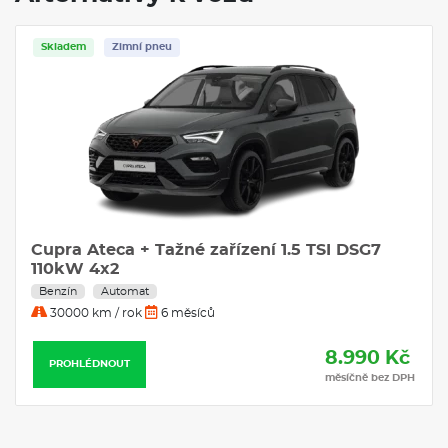
Volkswagen Taigo
je ideální volbou.
Skladem
Zimní pneu
VÝBAVA:
Klimatizace
Navigace
Cupra Ateca + Tažné zařízení 1.5 TSI DSG7
110kW 4x2
Benzín
Automat
30000 km / rok
6 měsíců
8.990 Kč
PROHLÉDNOUT
měsíčně bez DPH