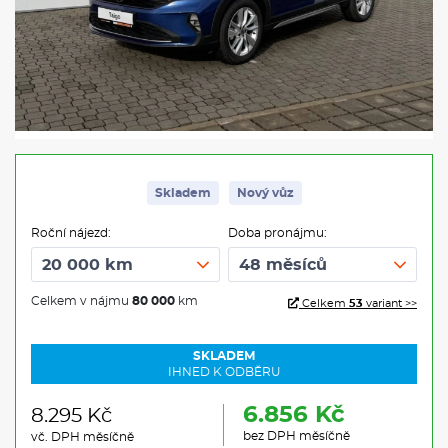
Skladem
Nový vůz
Roční nájezd:
Doba pronájmu:
Celkem v nájmu
80 000
km
Celkem
53
variant >>
SKLADEM
IHNED K ODBĚRU
6.856 Kč
8.295 Kč
bez DPH měsíčně
vč. DPH měsíčně