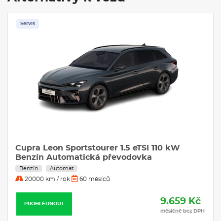
Volkswagen Taigo
je ideální volbou.
Servis
VÝBAVA:
Klimatizace
Navigace
Cupra Leon Sportstourer 1.5 eTSI 110 kW
Benzín Automatická převodovka
Benzín
Automat
20000 km / rok
60 měsíců
9.659 Kč
PROHLÉDNOUT
měsíčně bez DPH