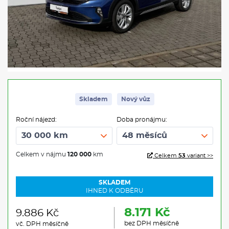
Skladem
Nový vůz
Roční nájezd:
Doba pronájmu:
Celkem v nájmu
120 000
km
Celkem
53
variant >>
SKLADEM
IHNED K ODBĚRU
8.171 Kč
9.886 Kč
bez DPH měsíčně
vč. DPH měsíčně