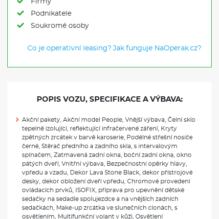
Firmy
Podnikatele
Soukromé osoby
Co je operativní leasing?
Jak funguje NaOperak.cz?
POPIS VOZU, SPECIFIKACE A VÝBAVA:
Akční pakety, Akční model People, Vnější výbava, Čelní sklo
tepelně izolující, reflektující infračervené záření, Kryty
zpětných zrcátek v barvě karoserie, Podélné střešní nosiče
černé, Stěrač předního a zadního skla, s intervalovým
spínačem, Zatmavená zadní okna, boční zadní okna, okno
pátých dveří, Vnitřní výbava, Bezpečnostní opěrky hlavy,
vpředu a vzadu, Dekor Lava Stone Black, dekor přístrojové
desky, dekor obložení dveří vpředu, Chromové provedení
ovládacích prvků, ISOFIX, příprava pro upevnění dětské
sedačky na sedadle spolujezdce a na vnějších zadních
sedačkách, Make-up zrcátka ve slunečních clonách, s
osvětlením, Multifunkční volant v kůži, Osvětlení