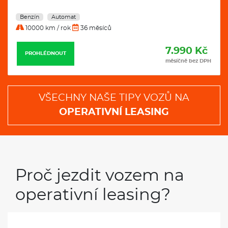
Benzín
Automat
10000 km / rok
36 měsíců
7.990 Kč
PROHLÉDNOUT
měsíčně bez DPH
VŠECHNY NAŠE TIPY VOZŮ NA
OPERATIVNÍ LEASING
Proč jezdit vozem na
operativní leasing?