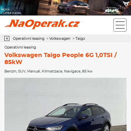
Operativní leasing Volkswagen Taigo People 6G 1,0TSI / 85kW
Operativní leasing
>
Volkswagen
>
Taigo
Operativní leasing
Volkswagen Taigo People 6G 1,0TSI /
85kW
Benzín
,
SUV
,
Manuál
,
Klimatizace
,
Navigace
, 85 kw