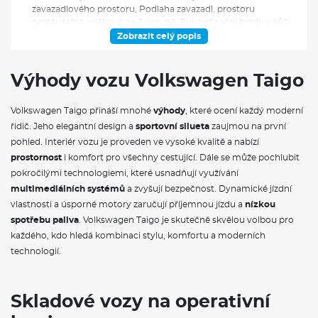
zavazadlového prostoru, Podlaha zavazadl. prostoru
nastavitelná, výškově na 2 úrovně, Rukojeť ruční brzdy v kůži,
Sloupek řízení, vertikálně nastavitelný (manuálně),
Zobrazit celý popis
horizontálně nastavitelný (manuálně), Středová loketní opěrka
vpředu, s odkládacím prostorem, nastavitelná, Tříbodové
bezpečnostní pásy, vpředu i vzadu, vpředu výškově
Výhody vozu Volkswagen Taigo
nastavitelné, akustické a grafické upozornění nezapnutých
pásů, Vnitřní zpětné zrcátko s automat. clonou, Zadní sedadlo
Volkswagen Taigo přináší mnohé
výhody
, které ocení každý moderní
nedělené, opěradlo dělené, asymetricky sklopné, Asistenční
systémy a funkčnost, Asistent rozjezdu do kopce,
řidič. Jeho elegantní design a
sportovní silueta
zaujmou na první
Automatický spínač světlometů, oddělené LED denní svícení,
pohled. Interiér vozu je proveden ve vysoké kvalitě a nabízí
Funkce Coming Home a Leaving Home, Bezklíčové
prostornost
i komfort pro všechny cestující. Dále se může pochlubit
odemykání a zamykání, bez bezpečnostního prvku
pokročilými technologiemi, které usnadňují využívání
SAFELOCK, Boční airbagy vpředu, hlavové airbagy, s
centrálním airbagem mezi sedadly řidiče a spolujezdce,
multimediálních systémů
a zvyšují bezpečnost. Dynamické jízdní
Centrální zamykání s dálkovým ovládáním, bez funkce
vlastnosti a úsporné motory zaručují příjemnou jízdu a
nízkou
SAFELOCK (bezpečnostní pojistka), 2 sklopné klíče, Čelní
spotřebu paliva
. Volkswagen Taigo je skutečně skvělou volbou pro
airbagy řidiče a spolujezdce, možnost deaktivace u
každého, kdo hledá kombinaci stylu, komfortu a moderních
spolujezdce, Elektrické ovládání oken, Elektronický imobilizér,
technologií.
Elektronický stabilizační systém ESP, včetně ABS, ASR, EDL,
EDTC, Front Assist, systém sledování provozu, funkce
nouzového brzdění, Funkce start/stop, Jednotónový klakson,
Lane Assist, systém pro udržování vozu v jízdním pruhu, LED
Skladové vozy na operativní
zadní světla, Longlife režim, prodloužený servisní interval na
24 měsíců nebo 30 000 km, podle toho, která situace nastane