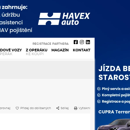
REGISTRACE PARTNERA
ADOVÉ VOZY
Z OPERÁKU
MAGAZÍN
KONTAKT
OPERÁK
KE KOUPI
orovnej
Přidej do oblíbených
Sdílej
Vytiskni