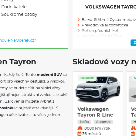
Podnikatele
VOLKSWAGEN TAYRON 
Soukromé osoby
Barva: Stříbrná Oyster metalí
Převodovka automatická
Pohon předních kol
Výkon (kW/k): 150/204
unguje NaOperak.cz?
Modelový rok: 2026
Z
en Tayron
Skladové vozy n
Skladem: 1
Ve výrobě: 0
ení každý řidič. Tento
moderní SUV
se
Skladem
Servis
Skladem
ort pro všechny cestující. S vysokou
VÝBAVA NAD R
my se budete cítit na silnici vždy
jišťují nejen atraktivní vzhled, ale také
Tažné zařízení včetně Trailer A
ní. Zároveň si můžete vybrat z
couvání s přívěsem Trailer Assis
novinku
činí ještě atraktivnější. S
Volkswagen
Volkswagen
V
75 kg
Tayron People
Tayron R-Line
18" kola z lehké slitiny Napoli
T
agen očekáváte, a to vše v jednom
bezpečnostními šrouby kol
2,0 TDI 110 kW
2,0 TDI
1,
Nafta
Automat
Nafta
Automat
H
Paket Dark: boční linka od A 
m
10000 km / rok
10000 km / rok
černá stropnice, černé podéln
60 měsíců
36 měsíců