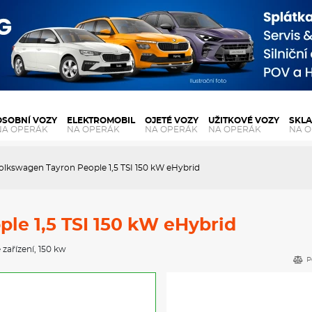
OSOBNÍ VOZY
ELEKTROMOBIL
OJETÉ VOZY
UŽITKOVÉ VOZY
SKL
NA OPERÁK
NA OPERÁK
NA OPERÁK
NA OPERÁK
NA 
olkswagen Tayron People 1,5 TSI 150 kW eHybrid
le 1,5 TSI 150 kW eHybrid
 zařízení
, 150 kw
P