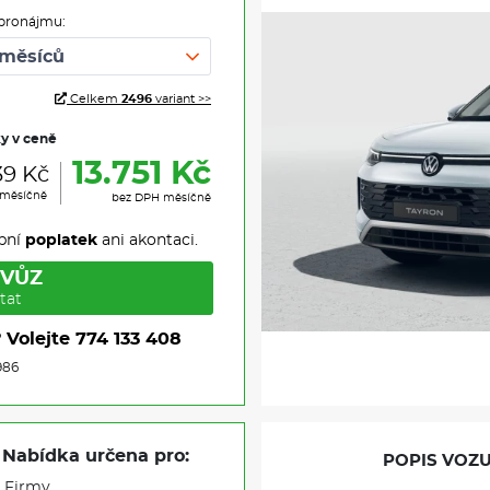
pronájmu:
Celkem
2496
variant >>
ky v ceně
13.751 Kč
39 Kč
 měsíčně
bez DPH měsíčně
pní
poplatek
ani akontaci.
 VŮZ
tat
?
Volejte
774 133 408
986
Nabídka určena pro:
POPIS VOZU
Firmy