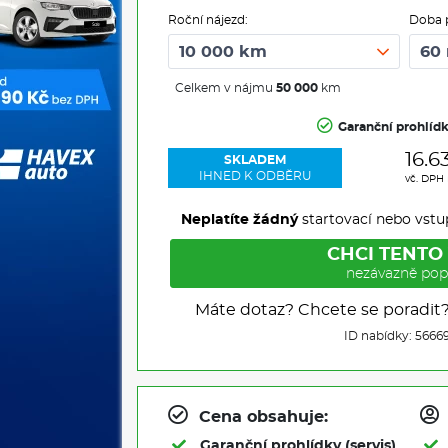
Roční nájezd:
Doba 
Celkem v nájmu
50 000
km
Garanční prohlíd
16.6
SKLADEM
IHNED K ODBĚRU
vč. DPH
Neplatíte žádný
startovací nebo vstu
CHCI TENTO
nezávazně pop
Máte dotaz? Chcete se poradit
ID nabídky: 5666
Cena obsahuje:
Garanční prohlídky (servis)