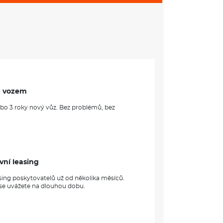
 služby aktivovat i později, ale bezplatná lhůta je
tí přípravy není App-Connect
ek: lakované v barvě karoserie
: vpředu a vzadu, vpředu s výškovým nastavením
zapnutých bezpečnostních pásů (grafická a
ý displej infotainmentu s úhlopříčkou 12,9" / 32
i plochami pro nastavení hlasitosti, teploty
návání chodců
ředu a vzadu
m vozem
ebo 3 roky nový vůz. Bez problémů, bez
ecí výkon až 45 W
: s hlavovými airbagy vpředu, se středovým
ana proti krádeži
ravu pneumatik, 12 V kompresor, zacelovací tmel
vní leasing
eHybrid
sing poskytovatelů už od několika měsíců.
 se uvážete na dlouhou dobu.
la vpředu, vyhřívaný multifunkční volant v kůži
t: asistent pro změnu jízdního pruhu (hlídání
a hrozící nebezpečí pomocí světelné signalizace
istent Rear Traffic Alert sledující provoz za