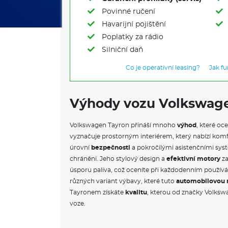
Povinné ručení
Havarijní pojištění
Poplatky za rádio
Silniční daň
Co je operativní leasing?
Jak f
Výhody vozu Volkswag
Volkswagen Tayron přináší mnoho
výhod
, které oc
vyznačuje prostorným interiérem, který nabízí komf
úrovní
bezpečnosti
a pokročilými asistenčními systé
chráněni. Jeho stylový design a
efektivní motory
za
úsporu paliva, což oceníte při každodenním používá
různých variant výbavy, které tuto
automobilovou 
Tayronem získáte
kvalitu
, kterou od značky Volksw
voze.