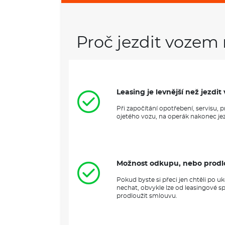
Proč jezdit vozem 
Leasing je levnější než jezd
Při započítání opotřebení, servisu,
ojetého vozu, na operák nakonec jezd
Možnost odkupu, nebo prodl
Pokud byste si přeci jen chtěli po 
nechat, obvykle lze od leasingové s
prodloužit smlouvu.