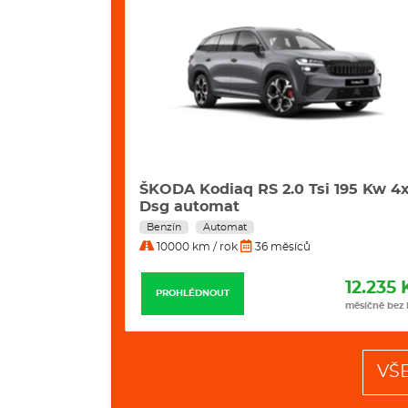
42 Kw
ŠKODA Kodiaq RS 2.0 Tsi 195 Kw 4
Dsg automat
Benzín
Automat
10000 km / rok
36 měsíců
11.498 Kč
12.235 
PROHLÉDNOUT
měsíčně bez DPH
měsíčně bez
VŠ