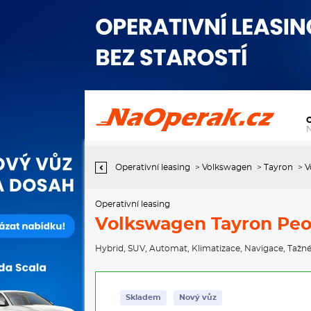
Operativní leasing Volkswagen Tayron People 1,5 TSI 150 kW
eHybrid
Operativní leasing
>
Volkswagen
>
Tayron
>
V
Operativní leasing
Volkswagen Tayron Peop
Hybrid
,
SUV
,
Automat
,
Klimatizace
,
Navigace
,
Tažné
Skladem
Nový vůz