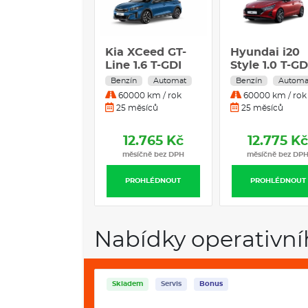
Kia XCeed GT-
Hyundai i20
Line 1.6 T-GDI
Style 1.0 T-GD
132 kW 7° DCT
66 kW 7° DC
Benzín
Automat
Benzín
Automa
60000 km / rok
60000 km / rok
25 měsíců
25 měsíců
12.765 Kč
12.775 K
měsíčně bez DPH
měsíčně bez DP
PROHLÉDNOUT
PROHLÉDNOUT
Nabídky operativní
Skladem
Servis
Bonus