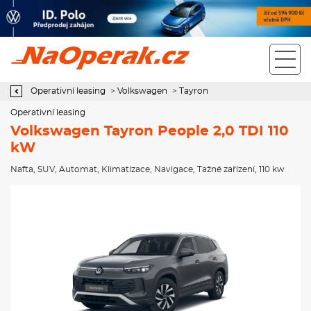
Operativní leasing Volkswagen Tayron People 2,0 TDI 110 kW
Operativní leasing
>
Volkswagen
>
Tayron
Operativní leasing
Volkswagen Tayron People 2,0 TDI 110
kW
Nafta
,
SUV
,
Automat
,
Klimatizace
,
Navigace
,
Tažné zařízení
, 110 kw