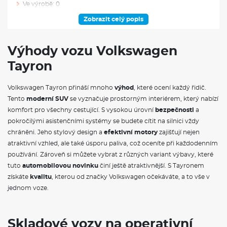
Ve výrobě: 0
Zobrazit celý popis
VÝBAVA NAD RÁMEC VÝBAVOVÉHO STUPNĚ
Tažné zařízení včetně Trailer Assist: elektricky sklopné, včetně
Výhody vozu Volkswagen
asistentu pro couvání s přívěsem Trailer Assist, svislé zatížení:
Tayron
100 kg, zatížení s nosičem kol: 75 kg
Sedmimístné provedení: 2 sedadla ve 3. řadě sedadel,
asymetricky dělená a sklopná, bez možnosti upevnění
Volkswagen Tayron přináší mnoho
výhod
, které ocení každý řidič.
dětských sedaček pomocí ISOFIX
Tento
moderní SUV
se vyznačuje prostorným interiérem, který nabízí
18" kola z lehké slitiny Napoli: 7.5J x 18, rozměry pneumatik
komfort pro všechny cestující. S vysokou úrovní
bezpečnosti
a
235/55 R18, s bezpečnostními šrouby kol
Sériové látkové potahy sedadel Life: vpředu i vzadu, výplně
pokročilými asistenčními systémy se budete cítit na silnici vždy
dveří v umělé kůži s prošíváním
chráněni. Jeho stylový design a
efektivní motory
zajišťují nejen
atraktivní vzhled, ale také úsporu paliva, což oceníte při každodenním
VÝBAVA VE VÝBAVA STUPNI
používání. Zároveň si můžete vybrat z různých variant výbavy, které
tuto
automobilovou novinku
činí ještě atraktivnější. S Tayronem
Příprava na We Connect a We Connect Plus: pro využívání
získáte
kvalitu
, kterou od značky Volkswagen očekáváte, a to vše v
služeb je nutná registrace a aktivace, Systém We Connect je
jednom voze.
nehmotným produktem (aplikací resp. softwarem)
společnosti Volkswagen AG, 38436 Wolfsburg, Spolková
republika Německo, která je jejím výhradním
prodejcem/poskytovatelem. Autorizovaní prodejci značky
Skladové vozy na operativní
Volkswagen prodávají výhradně hardware nezbytný pro jeho