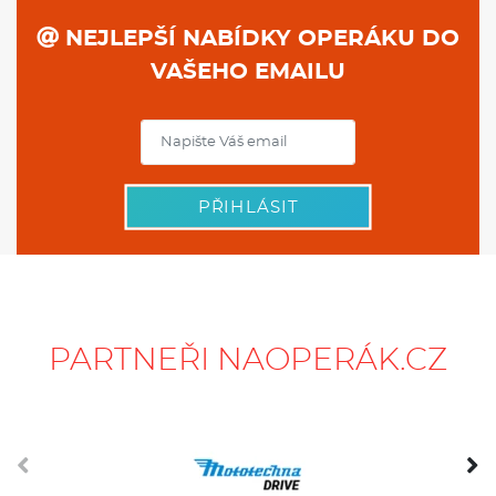
NEJLEPŠÍ NABÍDKY OPERÁKU DO
VAŠEHO EMAILU
PŘIHLÁSIT
PARTNEŘI NAOPERÁK.CZ