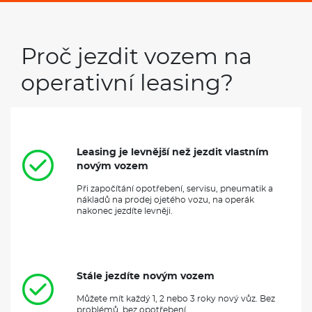
VÝBAVA:
Proč jezdit vozem na
Klimatizace
Navigace
operativní leasing?
Tažné zařízení
Leasing je levnější než jezdit vlastním
novým vozem
Při započítání opotřebení, servisu, pneumatik a
nákladů na prodej ojetého vozu, na operák
nakonec jezdíte levněji.
Stále jezdíte novým vozem
Můžete mít každý 1, 2 nebo 3 roky nový vůz. Bez
problémů, bez opotřebení.