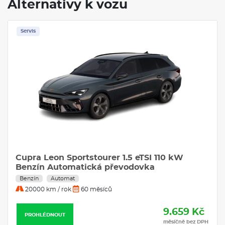
Alternativy k vozu
ZÁKLADNÍ INFORMACE O VOLKSWAGEN
TAYRON
Servis
Volkswagen Tayron je moderní SUV kombinující elegantní
design s pokročilou technologií. Tento vůz nabízí prostorný
interiér, který zajišťuje pohodlí pro všechny cestující, a to i na
delších trasách. Výběr motorů zahrnuje jak benzinové, tak i
naftové varianty, což dává zákazníkům možnost vybrat si dle
svých potřeb. Tayron se navíc vyznačuje nejnovějšími
bezpečnostními systémy, které chrání posádku při jízdě.
VÝBAVA:
Klimatizace
Navigace
Cupra Leon Sportstourer 1.5 eTSI 110 kW
Benzín Automatická převodovka
Benzín
Automat
20000 km / rok
60 měsíců
9.659 Kč
PROHLÉDNOUT
měsíčně bez DPH