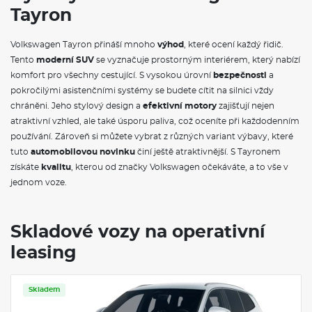
Tayron
bezpečnostních pásů (grafická a akustická), Vnitřní zpětné
zrcátko, s automatickou clonou, 12V zásuvka vpředu, 12V
zásuvka vzadu, v zavazadlovém prostoru, 3D LED zadní světla,
Volkswagen Tayron přináší mnoho
výhod
, které ocení každý řidič.
Adaptivní tempomat ACC, automatická regulace bezpečného
Tento
moderní SUV
se vyznačuje prostorným interiérem, který nabízí
odstupu od vpředu jedoucího vozidel, s prediktivní regulací
rychlosti a omezovačem rychlosti, s funkcí "stop & go",
komfort pro všechny cestující. S vysokou úrovní
bezpečnosti
a
Ambientní osvětlení interiéru, výběr z 10 barev, Asistent
pokročilými asistenčními systémy se budete cítit na silnici vždy
rozjezdu do kopce, Automatická klimatizace Climatronic,
chráněni. Jeho stylový design a
efektivní motory
zajišťují nejen
3zónová, automatická regulace, nastavení teploty oddělené
atraktivní vzhled, ale také úsporu paliva, což oceníte při každodenním
pro řidiče, spolujezdce a pasažéry vzadu, senzor kvality
používání. Zároveň si můžete vybrat z různých variant výbavy, které
vnějšího vzduchu s automatickým přepnutím na vnitřní
cirkulaci, Bezpečnostní systém rozpoznávání chodců, Boční
tuto
automobilovou novinku
činí ještě atraktivnější. S Tayronem
airbagy vpředu a vzadu, s hlavovými airbagy vpředu, se
získáte
kvalitu
, kterou od značky Volkswagen očekáváte, a to vše v
středovým airbagem vpředu, Dešťový senzor,
jednom voze.
Elektromechanická parkovací brzda, s funkcí Auto Hold,
Elektronický imobilizér, Front Assist, s funkcí automatického
nouzového brždění, s rozpoznáním chodců a cyklistů, Front
Cross Traffic Alert, asistent vjezdu do křižovatky, Keyless Start,
Skladové vozy na operativní
bezklíčové startování pomocí tlačítka, Lane Assist, asistent
leasing
pro udržování vozu v jízdním pruhu, LED světlomety Plus,
LED světlomety se dvěma světelnými moduly, LED
podsvícená lišta mezi světlomety, Light Assist, automatické
přepínání dálkových a potkávacích světel, dynamická
Skladem
regulace dosahu světlometů s funkcí přisvěcování do zatáček,