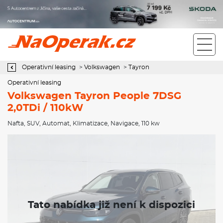
Operativní leasing Volkswagen Tayron People 7DSG 2,0TDi /
110kW
Operativní leasing
>
Volkswagen
>
Tayron
Operativní leasing
Volkswagen Tayron People 7DSG
2,0TDi / 110kW
Nafta
,
SUV
,
Automat
,
Klimatizace
,
Navigace
, 110 kw