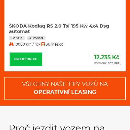
ŠKODA Kodiaq RS 2.0 Tsi 195 Kw 4x4 Dsg
automat
Benzín
Automat
10000 km / rok
36 měsíců
12.235 Kč
PROHLÉDNOUT
měsíčně bez DPH
VŠECHNY NAŠE TIPY VOZŮ NA
OPERATIVNÍ LEASING
Proč jezdit vozem na