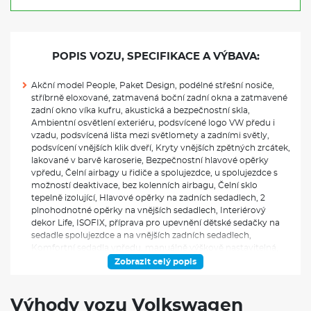
POPIS VOZU, SPECIFIKACE A VÝBAVA:
Akční model People, Paket Design, podélné střešní nosiče,
stříbrně eloxované, zatmavená boční zadní okna a zatmavené
zadní okno víka kufru, akustická a bezpečnostní skla,
Ambientní osvětlení exteriéru, podsvícené logo VW předu i
vzadu, podsvícená lišta mezi světlomety a zadními světly,
podsvícení vnějších klik dveří, Kryty vnějších zpětných zrcátek,
lakované v barvě karoserie, Bezpečnostní hlavové opěrky
vpředu, Čelní airbagy u řidiče a spolujezdce, u spolujezdce s
možností deaktivace, bez kolenních airbagu, Čelní sklo
tepelně izolující, Hlavové opěrky na zadních sedadlech, 2
plnohodnotné opěrky na vnějších sedadlech, Interiérový
dekor Life, ISOFIX, příprava pro upevnění dětské sedačky na
sedadle spolujezdce a na vnějších zadních sedadlech,
Komfortní sedadla vpředu, manuálně výškově nastavitelná,
pneumaticky nastavitelné bederní opěrky vpředu, Loketní
Zobrazit celý popis
opěrka vpředu, Make-up zrcátka ve slunečních clonách, s
osvětlením, Textilní koberečky, černé, vpředu a vzadu,
Tříbodové bezpečnostní pásy, vpředu a vzadu, vpředu s
Výhody vozu Volkswagen
výškovým nastavením a předepínači, signalizace nezapnutých