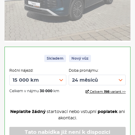
Skladem
Nový vůz
Roční nájezd:
Doba pronájmu:
Celkem v nájmu
30 000
km
Celkem
198
variant >>
Neplatíte žádný
startovací nebo vstupní
poplatek
ani
akontaci.
Tato nabídka již není k dispozici