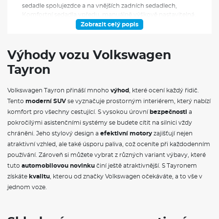
sedadle spolujezdce a na vnějších zadních sedadlech,
Komfortní sedadla vpředu, manuálně výškově nastavitelná,
pneumaticky nastavitelné bederní opěrky vpředu, Loketní
Zobrazit celý popis
opěrka vpředu, Make-up zrcátka ve slunečních clonách, s
osvětlením, Textilní koberečky, černé, vpředu a vzadu,
Tříbodové bezpečnostní pásy, vpředu a vzadu, vpředu s
Výhody vozu Volkswagen
výškovým nastavením a předepínači, signalizace nezapnutých
Tayron
bezpečnostních pásů (grafická a akustická), Vnitřní zpětné
zrcátko, s automatickou clonou, 12V zásuvka vpředu, 12V
zásuvka vzadu, v zavazadlovém prostoru, 3D LED zadní světla,
Volkswagen Tayron přináší mnoho
výhod
, které ocení každý řidič.
Adaptivní tempomat ACC, automatická regulace bezpečného
Tento
moderní SUV
se vyznačuje prostorným interiérem, který nabízí
odstupu od vpředu jedoucího vozidel, s prediktivní regulací
rychlosti a omezovačem rychlosti, s funkcí "stop & go",
komfort pro všechny cestující. S vysokou úrovní
bezpečnosti
a
Ambientní osvětlení interiéru, výběr z 10 barev, Asistent
pokročilými asistenčními systémy se budete cítit na silnici vždy
rozjezdu do kopce, Automatická klimatizace Climatronic,
chráněni. Jeho stylový design a
efektivní motory
zajišťují nejen
3zónová, automatická regulace, nastavení teploty oddělené
atraktivní vzhled, ale také úsporu paliva, což oceníte při každodenním
pro řidiče, spolujezdce a pasažéry vzadu, senzor kvality
používání. Zároveň si můžete vybrat z různých variant výbavy, které
vnějšího vzduchu s automatickým přepnutím na vnitřní
cirkulaci, Bezpečnostní systém rozpoznávání chodců, Boční
tuto
automobilovou novinku
činí ještě atraktivnější. S Tayronem
airbagy vpředu a vzadu, s hlavovými airbagy vpředu, se
získáte
kvalitu
, kterou od značky Volkswagen očekáváte, a to vše v
středovým airbagem vpředu, Dešťový senzor,
jednom voze.
Elektromechanická parkovací brzda, s funkcí Auto Hold,
Elektronický imobilizér, Front Assist, s funkcí automatického
nouzového brždění, s rozpoznáním chodců a cyklistů, Front
Cross Traffic Alert, asistent vjezdu do křižovatky, Keyless Start,