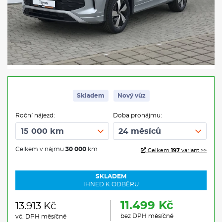
Skladem
Nový vůz
Roční nájezd:
Doba pronájmu:
Celkem v nájmu
30 000
km
Celkem
197
variant >>
SKLADEM
IHNED K ODBĚRU
11.499 Kč
13.913 Kč
bez DPH měsíčně
vč. DPH měsíčně