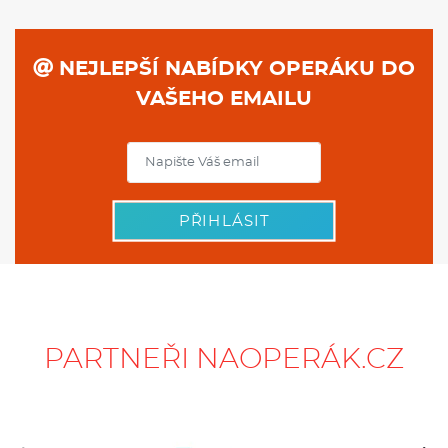
NEJLEPŠÍ NABÍDKY OPERÁKU DO
VAŠEHO EMAILU
PŘIHLÁSIT
PARTNEŘI NAOPERÁK.CZ