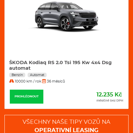
ŠKODA Kodiaq RS 2.0 Tsi 195 Kw 4x4 Dsg
automat
Benzín
Automat
10000 km / rok
36 měsíců
12.235 Kč
PROHLÉDNOUT
měsíčně bez DPH
VŠECHNY NAŠE TIPY VOZŮ NA
OPERATIVNÍ LEASING