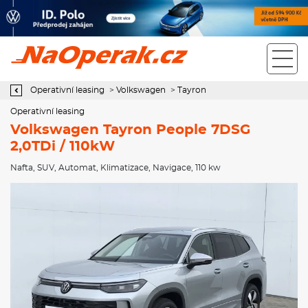
Operativní leasing Volkswagen Tayron People 7DSG 2,0TDi /
110kW
Operativní leasing
>
Volkswagen
>
Tayron
Operativní leasing
Volkswagen Tayron People 7DSG
2,0TDi / 110kW
Nafta
,
SUV
,
Automat
,
Klimatizace
,
Navigace
, 110 kw