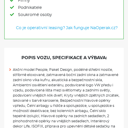
Firmy
Podnikatele
Soukromé osoby
Co je operativní leasing?
Jak funguje NaOperak.cz?
POPIS VOZU, SPECIFIKACE A VÝBAVA:
Akční model People, Paket Design, podélné střešní nosiče,
stříbrně eloxované, zatmavená boční zadní okna a zatmavené
zadní okno víka kufru, akustická a bezpečnostní skla,
Ambientní osvětlení exteriéru, podsvícené logo VW předu i
vzadu, podsvícená lišta mezi světlomety a zadními světly,
podsvícení vnějších klik dveří, Kryty vnějších zpětných zrcátek,
lakované v barvě karoserie, Bezpečnostní hlavové opěrky
vpředu, Čelní airbagy u řidiče a spolujezdce, u spolujezdce s
možností deaktivace, bez kolenních airbagu, Čelní sklo
tepelně izolující, Hlavové opěrky na zadních sedadlech, 2
plnohodnotné opěrky na vnějších sedadlech, Interiérový
dekor Life, ISOFIX, příprava pro upevnění dětské sedačky na