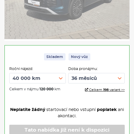
Skladem
Nový vůz
Roční nájezd:
Doba pronájmu:
Celkem v nájmu
120 000
km
Celkem
198
variant >>
Neplatíte žádný
startovací nebo vstupní
poplatek
ani
akontaci.
Tato nabídka již není k dispozici