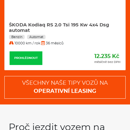
ŠKODA Kodiaq RS 2.0 Tsi 195 Kw 4x4 Dsg
automat
Benzín
Automat
10000 km / rok
36 měsíců
12.235 Kč
PROHLÉDNOUT
měsíčně bez DPH
VŠECHNY NAŠE TIPY VOZŮ NA
OPERATIVNÍ LEASING
Proč jezdit vozem na