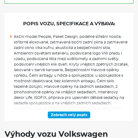
POPIS VOZU, SPECIFIKACE A VÝBAVA:
Akční model People, Paket Design, podélné střešní nosiče,
stříbrně eloxované, zatmavená boční zadní okna a zatmavené
zadní okno víka kufru, akustická a bezpečnostní skla,
Ambientní osvětlení exteriéru, podsvícené logo VW předu i
vzadu, podsvícená lišta mezi světlomety a zadními světly,
podsvícení vnějších klik dveří, Kryty vnějších zpětných zrcátek,
lakované v barvě karoserie, Bezpečnostní hlavové opěrky
vpředu, Čelní airbagy u řidiče a spolujezdce, u spolujezdce s
možností deaktivace, bez kolenních airbagu, Čelní sklo
tepelně izolující, Hlavové opěrky na zadních sedadlech, 2
plnohodnotné opěrky na vnějších sedadlech, Interiérový
dekor Life, ISOFIX, příprava pro upevnění dětské sedačky na
sedadle spolujezdce a na vnějších zadních sedadlech,
Komfortní sedadla vpředu, manuálně výškově nastavitelná,
pneumaticky nastavitelné bederní opěrky vpředu, Loketní
Zobrazit celý popis
opěrka vpředu, Make-up zrcátka ve slunečních clonách, s
osvětlením, Textilní koberečky, černé, vpředu a vzadu,
Tříbodové bezpečnostní pásy, vpředu a vzadu, vpředu s
Výhody vozu Volkswagen
výškovým nastavením a předepínači, signalizace nezapnutých