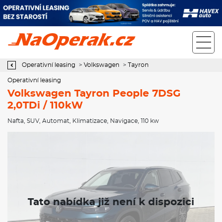
Operativní leasing Volkswagen Tayron People 7DSG 2,0TDi /
110kW
Operativní leasing
>
Volkswagen
>
Tayron
Operativní leasing
Volkswagen Tayron People 7DSG
2,0TDi / 110kW
Nafta
,
SUV
,
Automat
,
Klimatizace
,
Navigace
, 110 kw