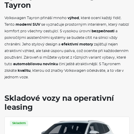
Tayron
bezpečnostních pásů (grafická a akustická), Vnitřní zpětné
zrcátko, s automatickou clonou, 12V zásuvka vpředu, 12V
zásuvka vzadu, v zavazadlovém prostoru, 3D LED zadní světla,
Volkswagen Tayron přináší mnoho
výhod
, které ocení každý řidič.
Adaptivní tempomat ACC, automatická regulace bezpečného
Tento
moderní SUV
se vyznačuje prostorným interiérem, který nabízí
odstupu od vpředu jedoucího vozidel, s prediktivní regulací
rychlosti a omezovačem rychlosti, s funkcí "stop & go",
komfort pro všechny cestující. S vysokou úrovní
bezpečnosti
a
Ambientní osvětlení interiéru, výběr z 10 barev, Asistent
pokročilými asistenčními systémy se budete cítit na silnici vždy
rozjezdu do kopce, Automatická klimatizace Climatronic,
chráněni. Jeho stylový design a
efektivní motory
zajišťují nejen
3zónová, automatická regulace, nastavení teploty oddělené
atraktivní vzhled, ale také úsporu paliva, což oceníte při každodenním
pro řidiče, spolujezdce a pasažéry vzadu, senzor kvality
používání. Zároveň si můžete vybrat z různých variant výbavy, které
vnějšího vzduchu s automatickým přepnutím na vnitřní
cirkulaci, Bezpečnostní systém rozpoznávání chodců, Boční
tuto
automobilovou novinku
činí ještě atraktivnější. S Tayronem
airbagy vpředu a vzadu, s hlavovými airbagy vpředu, se
získáte
kvalitu
, kterou od značky Volkswagen očekáváte, a to vše v
středovým airbagem vpředu, Dešťový senzor,
jednom voze.
Elektromechanická parkovací brzda, s funkcí Auto Hold,
Elektronický imobilizér, Front Assist, s funkcí automatického
nouzového brždění, s rozpoznáním chodců a cyklistů, Front
Cross Traffic Alert, asistent vjezdu do křižovatky, Keyless Start,
Skladové vozy na operativní
bezklíčové startování pomocí tlačítka, Lane Assist, asistent
leasing
pro udržování vozu v jízdním pruhu, LED světlomety Plus,
LED světlomety se dvěma světelnými moduly, LED
podsvícená lišta mezi světlomety, Light Assist, automatické
přepínání dálkových a potkávacích světel, dynamická
Skladem
Servis
regulace dosahu světlometů s funkcí přisvěcování do zatáček,
světla do špatného počasí (ekvivalent mlhových světel),