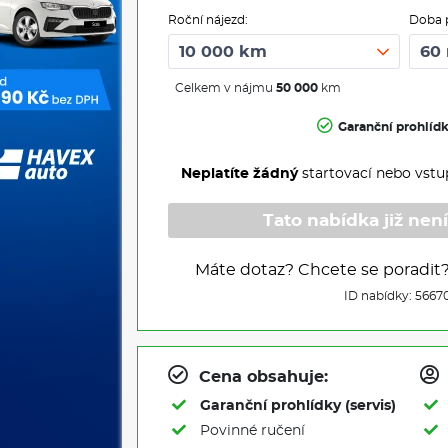
Roční nájezd:
Doba 
Celkem v nájmu
50 000
km
Garanční prohlíd
Neplatíte žádný
startovací nebo vstu
Tato nabídka již není
Máte dotaz? Chcete se poradit
ID nabídky: 5667
Cena obsahuje:
Garanční prohlídky (servis)
Povinné ručení