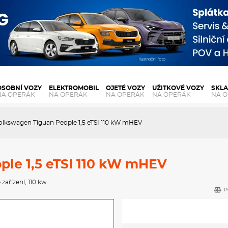
OSOBNÍ VOZY
ELEKTROMOBIL
OJETÉ VOZY
UŽITKOVÉ VOZY
SKL
NA OPERÁK
NA OPERÁK
NA OPERÁK
NA OPERÁK
NA 
olkswagen Tiguan People 1,5 eTSI 110 kW mHEV
ple 1,5 eTSI 110 kW mHEV
 zařízení
, 110 kw
P