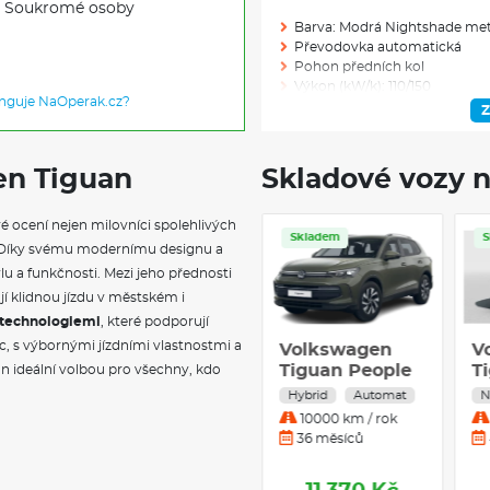
Soukromé osoby
Barva: Modrá Nightshade met
Převodovka automatická
Pohon předních kol
Výkon (kW/k): 110/150
unguje NaOperak.cz?
Modelový rok: 2026
Z
en Tiguan
Skladové vozy n
Skladem: 1
Ve výrobě: 0
é ocení nejen milovníci spolehlivých
Skladem
Skladem
lí. Díky svému modernímu designu a
VÝBAVA NAD R
lu a funkčnosti. Mezi jeho přednosti
ťují klidnou jízdu v městském i
Akční paket Technik: Tažné zaří
i technologiemi
, které podporují
Trailer Assist, asistent parkov
c, s výbornými jízdními vlastnostmi a
Volkswagen
Volkswagen
V
230 V zásuvka v zavazadlové
Tiguan People
Tiguan People
18" kola z lehké slitiny Bologn
T
n ideální volbou pro všechny, kdo
bezpečnostními šrouby kol
2,0 TDI
1,5 TSI
2
Nafta
Automat
Hybrid
Automat
N
Prodloužená záruka 5 let / 15
10000 km / rok
10000 km / rok
Systém sledování únavy a pozo
36 měsíců
36 měsíců
únavou a nepozorností
Sériové látkové potahy sedadel
prošíváním