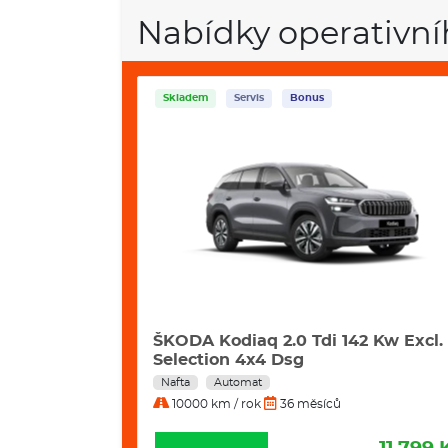
Nabídky operativní
Skladem
Servis
Bonus
i 195 Kw 4x4
ŠKODA Kodiaq 2.0 Tdi 142 Kw Excl.
Selection 4x4 Dsg
Nafta
Automat
10000 km / rok
36 měsíců