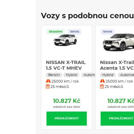
Vozy s podobnou cenou
ladem
Servis
Skladem
Servis
Servis
ndai i30
NISSAN X-TRAIL
Nissan X-Trai
tchback Go
1.5 VC-T MHEV
Acenta 1.5 VC
ch! 1.5 MPI
163HP 2WD
mHEV 121 k
zín
Manuál
Benzín
Hybrid
Automat
Hybrid
Automa
 kW 6M
ACENTA +
Hybridní
0000 km / rok
25000 km / rok
25000 km / rok
PŘÍPLATKOVÁ
Automatická
 měsíců
25 měsíců
25 měsíců
BARVA
převodovka
10.825 Kč
10.827 Kč
10.827 K
měsíčně bez DPH
měsíčně bez DPH
měsíčně bez DP
PROHLÉDNOUT
PROHLÉDNOUT
PROHLÉDNOUT