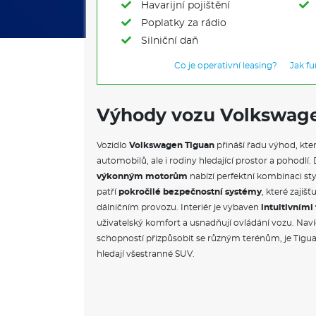
Havarijní pojištění
Poplatky za rádio
Silniční daň
Co je operativní leasing?
Jak f
Výhody vozu Volkswag
Vozidlo
Volkswagen Tiguan
přináší řadu výhod, kter
automobilů, ale i rodiny hledající prostor a pohod
výkonným motorům
nabízí perfektní kombinaci sty
patří
pokročilé bezpečnostní systémy
, které zajiš
dálničním provozu. Interiér je vybaven
intuitivním
uživatelský komfort a usnadňují ovládání vozu. Naví
schopností přizpůsobit se různým terénům, je Tigua
hledají všestranné SUV.