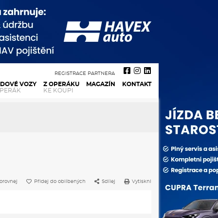
REGISTRACE PARTNERA
ADOVÉ VOZY
Z OPERÁKU
MAGAZÍN
KONTAKT
OPERÁK
KE KOUPI
orovnej
Přidej do oblíbených
Sdílej
Vytiskni