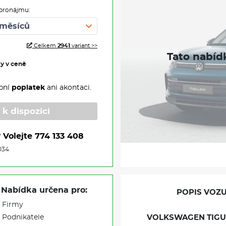
pronájmu:
Celkem
2941
variant >>
ky v ceně
pní
poplatek
ani akontaci.
 k dispozici
?
Volejte
774 133 408
034
Nabídka určena pro:
POPIS VOZU
Firmy
Podnikatele
VOLKSWAGEN TIGUA