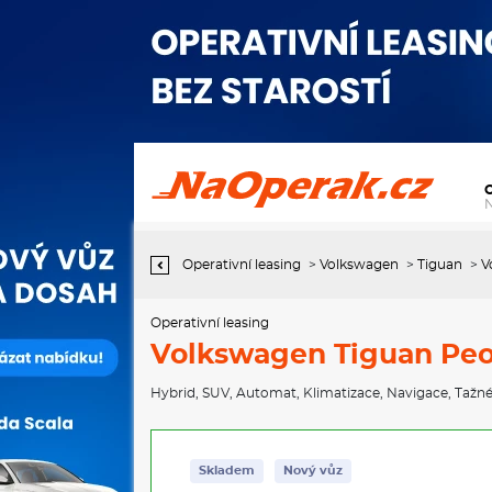
Operativní leasing Volkswagen Tiguan People 1,5 eTSI 110 kW
mHEV
Operativní leasing
>
Volkswagen
>
Tiguan
>
V
Operativní leasing
Volkswagen Tiguan Peo
Hybrid
,
SUV
,
Automat
,
Klimatizace
,
Navigace
,
Tažné
Skladem
Nový vůz