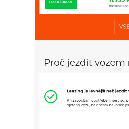
12.235 Kč
11.799 
PROHLÉDNOUT
měsíčně bez DPH
měsíčně bez
VŠ
Proč jezdit vozem 
Leasing je levnější než jezd
Při započítání opotřebení, servisu,
ojetého vozu, na operák nakonec jezd