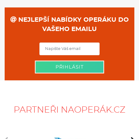
NEJLEPŠÍ NABÍDKY OPERÁKU DO
VAŠEHO EMAILU
PŘIHLÁSIT
PARTNEŘI NAOPERÁK.CZ