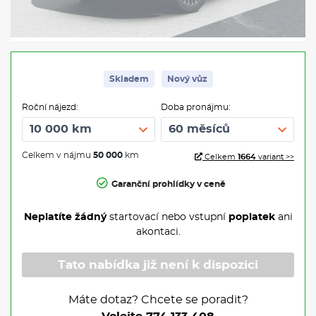
Skladem
Nový vůz
Roční nájezd:
Doba pronájmu:
Celkem v nájmu
50 000
km
Celkem
1664
variant >>
Garanční prohlídky v ceně
Neplatíte žádný
startovací nebo vstupní
poplatek
ani
akontaci.
Tato nabídka již není k dispozici
Máte dotaz? Chcete se poradit?