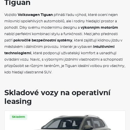
Tiguan
100 kg, zatížení s nosičem kol: 75 kg
19" kola z lehké slitiny Catania: 7.5J x 19, rozměry pneumatik
235/50 R19, s bezpečnostními šrouby kol
Vozidlo
Volkswagen Tiguan
přináší řadu výhod, které ocení nejen
IQ.LIGHT HD LED Matrix světlomety: inteligentní HD Matrix
milovníci spolehlivých automobilů, ale i rodiny hledající prostor a
světlomety, dynamická regulace dálkových světel Dynamic
pohodlí. Díky svému modernímu designu a
výkonným motorům
Light Assist, umožňuje trvalé použití dálkových světel bez
oslňování vozů v protisměru, LED podsvícená lišta mezi
nabízí perfektní kombinaci stylu a funkčnosti. Mezi jeho přednosti
světlomety, regulace dosahu světlometů s funkcí
patří
pokročilé bezpečnostní systémy
, které zajišťují klidnou jízdu v
přisvěcování do zatáček, světla do špatného počasí, 3D LED
městském i dálničním provozu. Interiér je vybaven
intuitivními
zadní světla s animací a dynamickými ukazateli změny směru,
technologiemi
, které podporují uživatelský komfort a usnadňují
ambientní osvětlení dveří
Sériové látkové potahy sedadel Life: vpředu i vzadu, výplně
ovládání vozu. Navíc, s výbornými jízdními vlastnostmi a schopností
dveří v umělé kůži s prošíváním
přizpůsobit se různým terénům, je Tiguan ideální volbou pro všechny,
Akční model People: Metalické lakování, LED světlomety Plus,
kdo hledají všestranné SUV.
3D LED zadní světla High, Ambientní osvětlení dveří, Paket
Navigace Discover, Indukční nabíjení telefonu, Hlasový
asistent IDA, 2x USB-C pro pasažéry vzadu, Paket IQ.DRIVE,
360° kamera Area View, Travel Assist + Emergency Assist, 230
Skladové vozy na operativní
V zásuvka v zavazadlovém prostoru, Paměťová funkce
leasing
automatického parkování, Paket Design, Zatmavená zadní
okna, Akustická skla, Stříbrně eloxované střešní nosiče
Skladem
VÝBAVA VE VÝBAVA STUPNI