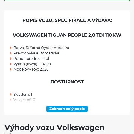
POPIS VOZU, SPECIFIKACE A VÝBAVA:
VOLKSWAGEN TIGUAN PEOPLE 2,0 TDI 110 KW
Barva: Stříbrná Oyster metalíza
Převodovka automatická
Pohon předních kol
Výkon (kW/k): 110/150
Modelový rok: 2026
DOSTUPNOST
Skladem: 1
Ve výrobě: 0
Zobrazit celý popis
VÝBAVA NAD RÁMEC VÝBAVOVÉHO STUPNĚ
Tažné zařízení včetně Trailer Assist: elektricky sklopné, včetně
Výhody vozu Volkswagen
asistentu pro couvání s přívěsem Trailer Assist, svislé zatížení: