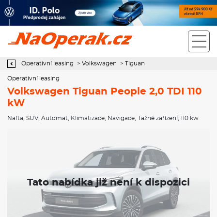
Operativní leasing Volkswagen Tiguan People 2,0 TDI 110 kW
Operativní leasing
>
Volkswagen
>
Tiguan
Operativní leasing
Volkswagen Tiguan People 2,0 TDI 110
kW
Nafta
,
SUV
,
Automat
,
Klimatizace
,
Navigace
,
Tažné zařízení
, 110 kw