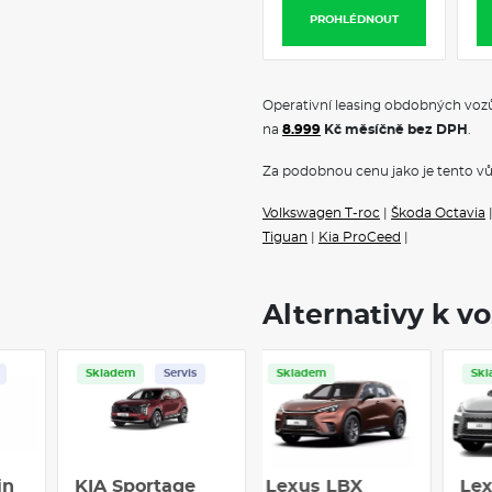
dlouhé cesty i do města. Interié
PROHLÉDNOUT
pokročilou technologií, která za
všechny cestující. Díky svému 
pohonnému systému se Volvo V60 
prostředí.
Operativní leasing obdobných vozů
na
8.999
Kč měsíčně bez DPH
.
Za podobnou cenu jako je tento vů
Klimatizace
Navigace
Volkswagen T-roc
|
Škoda Octavia
Tiguan
|
Kia ProCeed
|
Alternativy k v
Skladem
Servis
Skladem
in
KIA Sportage
BYD DOLPHIN
Lexus LBX
L