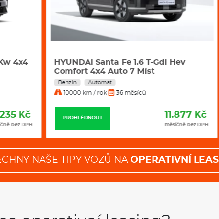
x4
HYUNDAI Santa Fe 1.6 T-Gdi Hev
Šk
Comfort 4x4 Auto 7 Míst
D
Benzín
Automat
Be
10000 km / rok
36 měsíců
1
Kč
11.877 Kč
PROHLÉDNOUT
 DPH
měsíčně bez DPH
ECHNY NAŠE TIPY VOZŮ NA
OPERATIVNÍ LEAS