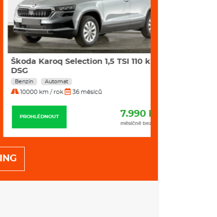
oda Karoq Selection 1,5 TSI 110 kW
Škoda Kodiaq 
SG
kW DSG
nzín
Automat
Nafta
Automat
0000 km / rok
36 měsíců
10000 km / rok
7.990 Kč
PROHLÉDNOUT
PROHLÉDNOUT
měsíčně bez DPH
ING