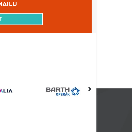
 VAŠEHO EMAILU
T