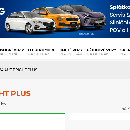
OSOBNÍ VOZY
ELEKTROMOBIL
OJETÉ VOZY
UŽITKOVÉ VOZY
SKL
NA OPERÁK
NA OPERÁK
NA OPERÁK
NA OPERÁK
NA 
 B4 AUT BRIGHT PLUS
GHT PLUS
5 kw
P