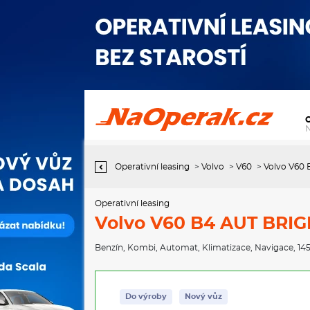
Operativní leasing Volvo V60 B4 AUT BRIGHT PLUS
Operativní leasing
>
Volvo
>
V60
>
Volvo V60
Operativní leasing
Volvo V60 B4 AUT BRI
Benzín
,
Kombi
,
Automat
,
Klimatizace
,
Navigace
, 14
Do výroby
Nový vůz