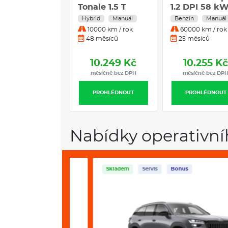
Tonale 1.5 T
1.2 DPI 58 k
Ibrida 175k AT7
5M
Hybrid
Manuál
Benzín
Manuál
SPORT
10000 km / rok
60000 km / rok
SPECIALE *685*
48 měsíců
25 měsíců
e
10.249 Kč
10.255 K
měsíčně bez DPH
měsíčně bez DP
PROHLÉDNOUT
PROHLÉDNOUT
Nabídky operativní
Skladem
Servis
Bonus