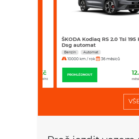
2 Kw Excl.
ŠKODA Kodiaq RS 2.0 Tsi 195 Kw 4
Dsg automat
Benzín
Automat
10000 km / rok
36 měsíců
11.799 Kč
12.235 
PROHLÉDNOUT
měsíčně bez DPH
měsíčně bez
VŠ