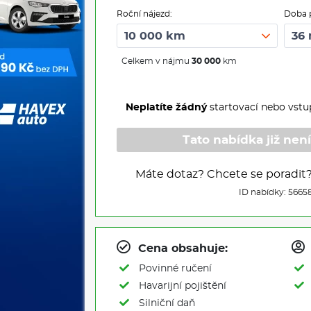
Roční nájezd:
Doba 
Celkem v nájmu
30 000
km
Neplatíte žádný
startovací nebo vstu
Tato nabídka již není
Máte dotaz? Chcete se poradit
ID nabídky: 5665
Cena obsahuje:
Povinné ručení
Havarijní pojištění
Silniční daň