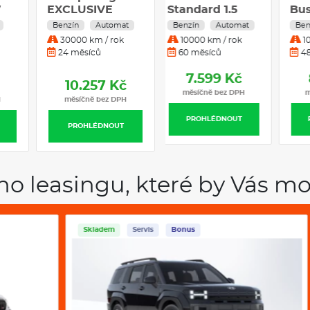
W
EXCLUSIVE
SURF Active 30
Standard 1.5
B
7DCT 4x2 1,6 T-
kWh / 65kW
Hybrid 100 kW
H
Benzín
Automat
Elektro
Benzín
Automat
Automat
B
GDi / 110kW
Benzín
30000 km / rok
30000 km / rok
10000 km / rok
Automatická
24 měsíců
36 měsíců
60 měsíců
převodovka
7.599 Kč
č
10.257 Kč
10.278 Kč
měsíčně bez DPH
H
měsíčně bez DPH
měsíčně bez DPH
PROHLÉDNOUT
PROHLÉDNOUT
PROHLÉDNOUT
ho leasingu, které by Vás mo
Skladem
Servis
Bonus
Sk