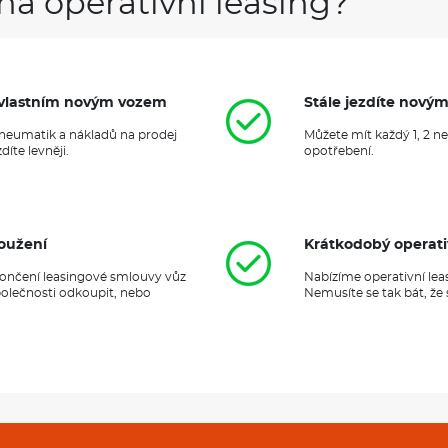
na operativní leasing?
it vlastním novým vozem
Stále jezdíte nový
 pneumatik a nákladů na prodej
Můžete mít každý 1, 2 n
íte levněji.
opotřebení.
oužení
Krátkodobý operati
ukončení leasingové smlouvy vůz
Nabízíme operativní lea
polečnosti odkoupit, nebo
Nemusíte se tak bát, že