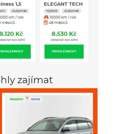
usiness 1,5
ELEGANT TECH
Prestige 2,0
EV
1,5
enzín
Automat
Hybrid
Automat
Hybrid
Automa
10000 km / rok
10000 km / rok
10000 km / rok
48 měsíců
48 měsíců
36 měsíců
8.120 Kč
8.530 Kč
9.110 Kč
měsíčně bez DPH
měsíčně bez DPH
měsíčně bez DP
PROHLÉDNOUT
PROHLÉDNOUT
PROHLÉDNOUT
hly zajímat
ladem
Servis
Skladem
Servis