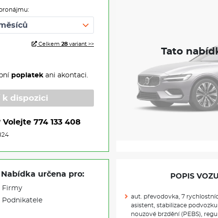
pronájmu:
Celkem
28
variant >>
pní
poplatek
ani akontaci.
 k dispozici
?
Volejte
774 133 408
824
Nabídka určena pro:
POPIS VOZU
Firmy
aut. převodovka, 7 rychlostníc
Podnikatele
asistent, stabilizace podvozku
nouzové brzdění (PEBS), regula