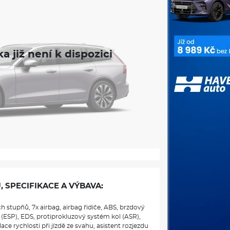
, SPECIFIKACE A VÝBAVA:
h stupňů, 7x airbag, airbag řidiče, ABS, brzdový
 (ESP), EDS, protiprokluzový systém kol (ASR),
ce rychlosti při jízdě ze svahu, asistent rozjezdu