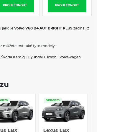
r vozu se vyznačuje kvalitními materiály a
PROHLÉDNOUT
PROHLÉDNOUT
jišťuje maximální bezpečnost a pohodlí pro
aerodynamickému tvaru a vysoce efektivnímu
nejen skvěle řídí, ale je také šetrné k životnímu
 jako je
Volvo V60 B4 AUT BRIGHT PLUS
začíná již
VÝBAVA:
z můžete mít také tyto modely:
|
Škoda Kamiq
|
Hyundai Tucson
|
Volkswagen
ozu
Skladem
Skladem
Skladem
exus LBX
Lexus LBX
Lexus UX 25