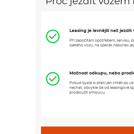
Proč jezdit vozem 
Leasing je levnější než jezd
Při započítání opotřebení, servisu,
ojetého vozu, na operák nakonec jezd
Možnost odkupu, nebo prodl
Pokud byste si přeci jen chtěli po 
nechat, obvykle lze od leasingové s
prodloužit smlouvu.