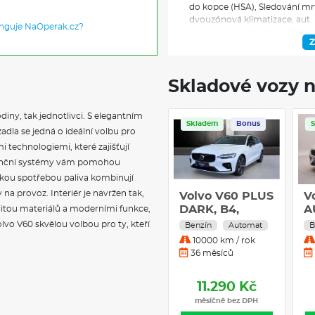
do kopce (HSA), Sledování mr
dvouzónová klimatizace, aut.
unguje NaOperak.cz?
svícení, alu kola, plní 'EURO V
Z
přístrojový štít, elektronická
senzory přední, parkovací sen
asistent, Parkovací kamera, b
Skladové vozy n
senzor stěračů, nastavitelný v
deaktivace airbagu spolujezdc
nabíječka mobilních telefonů, 
diny, tak jednotlivci. S elegantním
okna, Panoramatická střecha, d
Skladem
Bonus
dla se jedná o ideální volbu pro
zrcátka, startování tlačítkem,
centrální zamykání, potahy kůž
 technologiemi, které zajišťují
Vyhřívaná sedadla, el. seřidit
stenční systémy vám pomohou
výškově nastavitelné sedadlo 
nízkou spotřebou paliva kombinují
tlaku v pneumatikách, LED pře
na provoz. Interiér je navržen tak,
Volvo V60 PLUS
V
příjem rádia (DAB), vyhřívaná 
DARK, B4,
A
alitou materiálů a moderními funkce,
zatmavená zadní skla, pohon 4x
145+10 kW /
olvo V60 skvělou volbou pro ty, kteří
Benzín
Automat
B
197+14 HP
VOLVO V60: MODERN
10000 km / rok
36 měsíců
Nové
Volvo V60
představuje sk
praktičnosti. Tento
kompaktní 
11.290 Kč
moderního řidiče, který ocení j
měsíčně bez DPH
sahá od úsporných až po výkonn