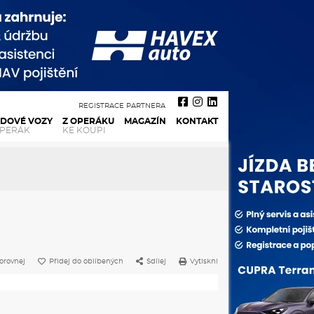
REGISTRACE PARTNERA
ADOVÉ VOZY
Z OPERÁKU
MAGAZÍN
KONTAKT
OPERÁK
KE KOUPI
orovnej
Přidej do oblíbených
Sdílej
Vytiskni