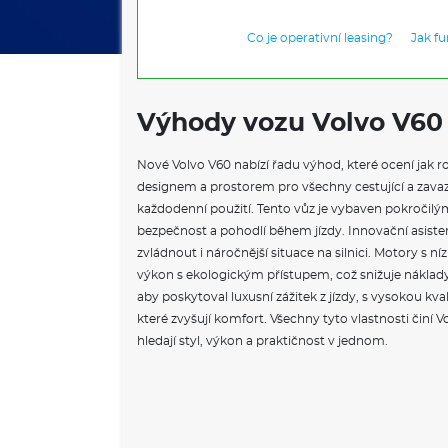
Co je operativní leasing?
Jak f
Výhody vozu Volvo V60
Nové Volvo V60 nabízí řadu výhod, které ocení jak ro
designem a prostorem pro všechny cestující a zavaza
každodenní použití. Tento vůz je vybaven pokročilými
bezpečnost a pohodlí během jízdy. Innovační asi
zvládnout i náročnější situace na silnici. Motory s 
výkon s ekologickým přístupem, což snižuje náklady 
aby poskytoval luxusní zážitek z jízdy, s vysokou kv
které zvyšují komfort. Všechny tyto vlastnosti činí V
hledají styl, výkon a praktičnost v jednom.