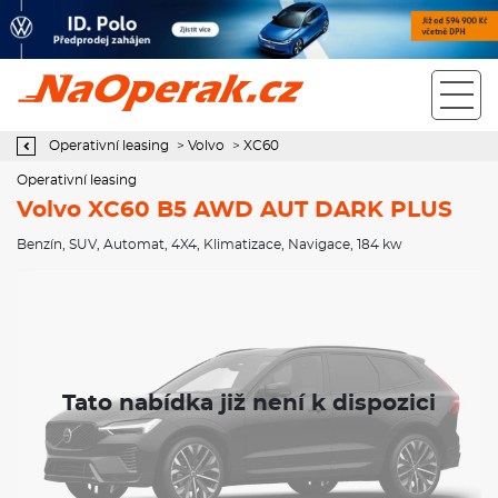
Operativní leasing Volvo XC60 B5 AWD AUT DARK PLUS
Operativní leasing
>
Volvo
>
XC60
Operativní leasing
Volvo XC60 B5 AWD AUT DARK PLUS
Benzín
,
SUV
,
Automat
,
4X4
,
Klimatizace
,
Navigace
, 184 kw