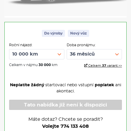
Do výroby
Nový vůz
Roční nájezd:
Doba pronájmu:
Celkem v nájmu
30 000
km
Celkem
37
variant >>
Neplatíte žádný
startovací nebo vstupní
poplatek
ani
akontaci.
Tato nabídka již není k dispozici
Máte dotaz? Chcete se poradit?
Volejte
774 133 408