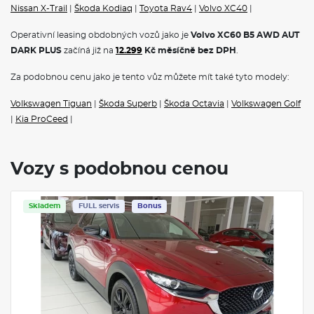
Nissan X-Trail
|
Škoda Kodiaq
|
Toyota Rav4
|
Volvo XC40
|
Operativní leasing obdobných vozů jako je
Volvo XC60 B5 AWD AUT
DARK PLUS
začíná již na
12.299
Kč měsíčně bez DPH
.
Za podobnou cenu jako je tento vůz můžete mít také tyto modely:
Volkswagen Tiguan
|
Škoda Superb
|
Škoda Octavia
|
Volkswagen Golf
|
Kia ProCeed
|
Vozy s podobnou cenou
Skladem
FULL servis
Bonus