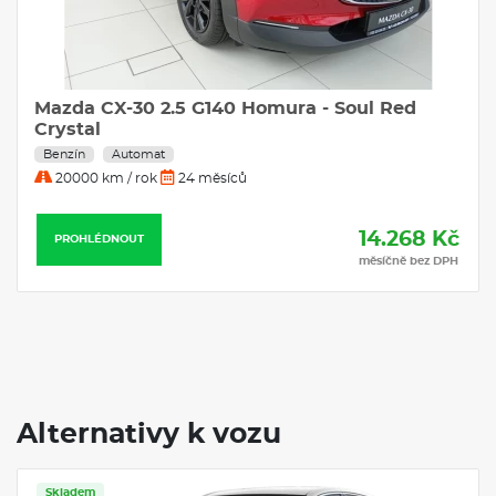
Mazda CX-30 2.5 G140 Homura - Soul Red
Crystal
Benzín
Automat
20000 km / rok
24 měsíců
14.268 Kč
PROHLÉDNOUT
měsíčně bez DPH
Alternativy k vozu
Skladem