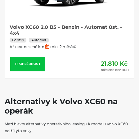
C60 ULTRA BRIGHT, B5 AWD, 184+10
0+14 HP
Volvo XC60 
4x4
Automat
 / rok
60 měsíců
Benzín
Aut
Až neomezené
16.690 Kč
NOUT
měsíčně bez DPH
PROHLÉDNOU
Alternativy k Volvo XC60 na
operák
Mezi hlavní alternativy operativního leasingu k modelu Volvo XC60
patří tyto vozy: