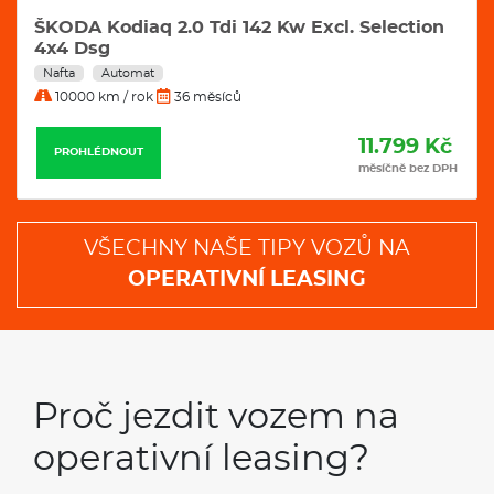
ŠKODA Kodiaq 2.0 Tdi 142 Kw Excl. Selection
4x4 Dsg
Nafta
Automat
10000 km / rok
36 měsíců
11.799 Kč
PROHLÉDNOUT
měsíčně bez DPH
VŠECHNY NAŠE TIPY VOZŮ NA
OPERATIVNÍ LEASING
Proč jezdit vozem na
operativní leasing?