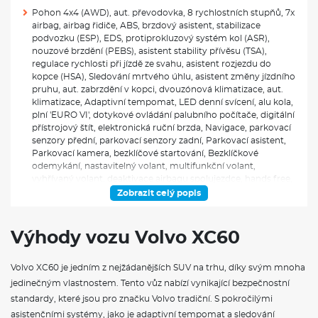
Pohon 4x4 (AWD), aut. převodovka, 8 rychlostních stupňů, 7x
airbag, airbag řidiče, ABS, brzdový asistent, stabilizace
podvozku (ESP), EDS, protiprokluzový systém kol (ASR),
nouzové brzdění (PEBS), asistent stability přívěsu (TSA),
regulace rychlosti při jízdě ze svahu, asistent rozjezdu do
kopce (HSA), Sledování mrtvého úhlu, asistent změny jízdního
pruhu, aut. zabrzdění v kopci, dvouzónová klimatizace, aut.
klimatizace, Adaptivní tempomat, LED denní svícení, alu kola,
plní 'EURO VI', dotykové ovládání palubního počítače, digitální
přístrojový štít, elektronická ruční brzda, Navigace, parkovací
senzory přední, parkovací senzory zadní, Parkovací asistent,
Parkovací kamera, bezklíčové startování, Bezklíčkové
odemykání, nastavitelný volant, multifunkční volant,
vyhřívaný volant, deaktivace airbagu spolujezdce, hands free,
Apple CarPlay, bezdrátová nabíječka mobilních telefonů,
Zobrazit celý popis
bluetooth, el. víko zavazadlového prostoru, el. okna, el.
sklopná zrcátka, el. zrcátka, startování tlačítkem, zaslepení
zámků, imobilizér, centrál dálkový, centrální zamykání, Isofix,
Výhody vozu Volvo XC60
ambientní osvětlení interiéru, Vyhřívaná sedadla, el. seřiditelná
sedadla, výškově nastavitelná sedadla, výškově nastavitelné
Volvo XC60 je jedním z nejžádanějších SUV na trhu, díky svým mnoha
sedadlo řidiče, paměť nastavení sedadla řidiče, senzor tlaku v
pneumatikách, LED přední světlomety, zadní světla LED, USB,
jedinečným vlastnostem. Tento vůz nabízí vynikající bezpečnostní
digitální příjem rádia (DAB), vyhřívaná zrcátka, zadní loketní
standardy, které jsou pro značku Volvo tradiční. S pokročilými
opěrka, zadní stěrač, tónovaná skla, zatmavená zadní skla, el.
asistenčními systémy, jako je adaptivní tempomat a sledování