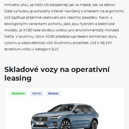
startér, vyhřívaná zadní sedadla
mrtvého úhlu, se řidiči cítí bezpečněji jak ve městě, tak na dálnici.
Další výhodou je pohodlný interiér navržený s ohledem na ergonomii,
ZÁKLADNÍ INFORMACE O VOLVO XC60
což zajišťuje příjemné cestování pro všechny pasažéry. Navíc, s
ekologickými variantami pohonu, jako jsou hybridní a elektrické
Vůz
Volvo XC60
se vyznačuje elegantním designem a
moderními technologiemi. Tento
kompaktní crossover
nabízí
modely, je XC60 také skvělou volbou pro environmentally-minded
pohodlnou jízdu a vynikající výkon na silnici, což z něj činí ideální
řidiče. V souhrnu, Volvo XC60 představuje ideální kombinaci stylu,
volbu pro rodiny i jednotlivce. Mezi jeho klíčové vlastnosti patří
výkonu a odpovědnosti vůči životnímu prostředí, což z něj činí
pokročilé bezpečnostní systémy
, inovativní infotainment a
atraktivní volbu v kategorii SUV.
kvalitní materiály použité v interiéru. Model XC60 je k dispozici s
několika variantami pohonu, včetně
hybridních možností
, což
přispívá k ekologické udržitelnosti. Díky prostorné kabině a
flexibilnímu zavazadlovému prostoru je tento vůz praktickým
Skladové vozy na operativní
partnerem pro každý výlet.
leasing
VÝBAVA:
Bonus
Skladem
Se
4X4
Klimatizace
Navigace