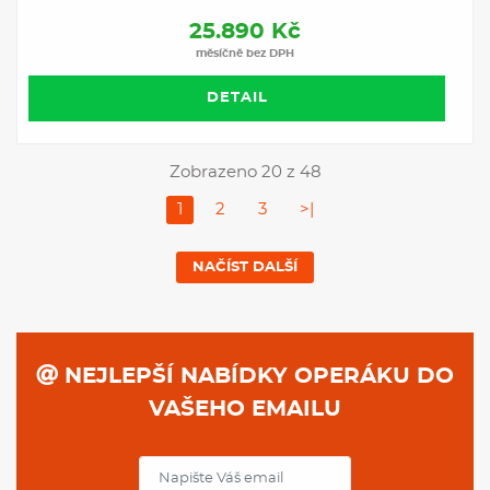
25.890 Kč
měsíčně bez DPH
DETAIL
Zobrazeno 20 z 48
1
2
3
>|
NAČÍST DALŠÍ
NEJLEPŠÍ NABÍDKY OPERÁKU DO
VAŠEHO EMAILU