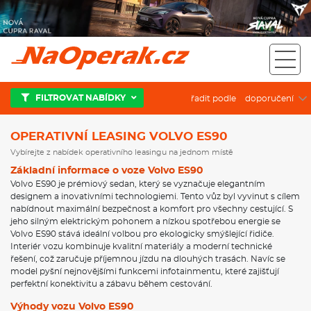
Operativní leasing Volvo ES90
FILTROVAT NABÍDKY
řadit podle
OPERATIVNÍ LEASING VOLVO ES90
Vybírejte z nabídek operativního leasingu na jednom místě
Základní informace o voze Volvo ES90
Volvo ES90 je prémiový sedan, který se vyznačuje elegantním
designem a inovativními technologiemi. Tento vůz byl vyvinut s cílem
nabídnout maximální bezpečnost a komfort pro všechny cestující. S
jeho silným elektrickým pohonem a nízkou spotřebou energie se
Volvo ES90 stává ideální volbou pro ekologicky smýšlející řidiče.
Interiér vozu kombinuje kvalitní materiály a moderní technické
řešení, což zaručuje příjemnou jízdu na dlouhých trasách. Navíc se
model pyšní nejnovějšími funkcemi infotainmentu, které zajišťují
perfektní konektivitu a zábavu během cestování.
Výhody vozu Volvo ES90