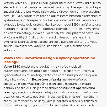
Vozidlo Volvo ES90 přináší řadu výhod, které ocení každý řidič. Tento
elegantní model vyniká bezpečnostními prvky, které jsou typické pro
značku Volvo, a poskytuje tak vysokou úroveň ochrany pro všechny
cestující. Díky moderním technologiím infotainmentu a asistenčním
systémům je jízda nejen pohodlná, ale i intuitivní. Další nespornou
výhodou je ekologická efektivita, kterou model ES90 nabízí, a to díky
hybridnímu a elektrickému pohonu. Komfortní interiér, navržený s
ohledem na detaily, a kvalitní materiály zaručují příjemné cestování,
ať už na krátkých či dlouhých trasách. Nezapomeňme ani na
vynikající jízdní vlastnosti a spolehlivost, které dělají z tohoto vozu
skvělou investici pro každého, kdo hledá luxus a praktičnost v
jednom.
Volvo ES90: Inovativní design a výhody operativního
leasingu
Volvo ES90
představuje revoluční krok vpřed v oblasti
automobilového designu a technologie. S elegantními liniemi a
vysoce efektivními motory, tento vůz kombinuje pohodlí a výkon
jako nikdy předtím.
Bezpečnostní prvky
, na které se Volvo
specializuje, poskytují řidičům i jejich spolujezdcům ultimátní
ochranu na silnici. Dále je třeba zmínit dostupnost
operativního
leasingu
, který umožňuje snadný přístup k tomuto luxusnímu vozu
bez nutnosti vysoké počáteční investice. Díky měsíčním splátkám
zahrnujícím všechny náklady, jako je pojištění a servis, si zákazníci
mohou užívat výhody automobilu bez zbytečného stresu. Tento