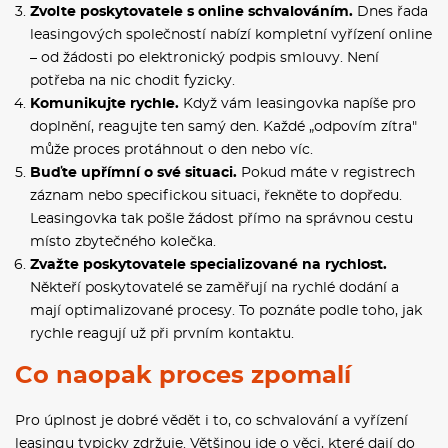
Zvolte poskytovatele s online schvalováním.
Dnes řada
leasingových společností nabízí kompletní vyřízení online
– od žádosti po elektronický podpis smlouvy. Není
potřeba na nic chodit fyzicky.
Komunikujte rychle.
Když vám leasingovka napíše pro
doplnění, reagujte ten samý den. Každé „odpovím zítra"
může proces protáhnout o den nebo víc.
Buďte upřímní o své situaci.
Pokud máte v registrech
záznam nebo specifickou situaci, řekněte to dopředu.
Leasingovka tak pošle žádost přímo na správnou cestu
místo zbytečného kolečka.
Zvažte poskytovatele specializované na rychlost.
Někteří poskytovatelé se zaměřují na rychlé dodání a
mají optimalizované procesy. To poznáte podle toho, jak
rychle reagují už při prvním kontaktu.
Co naopak proces zpomalí
Pro úplnost je dobré vědět i to, co schvalování a vyřízení
leasingu typicky zdržuje. Většinou jde o věci, které dají do