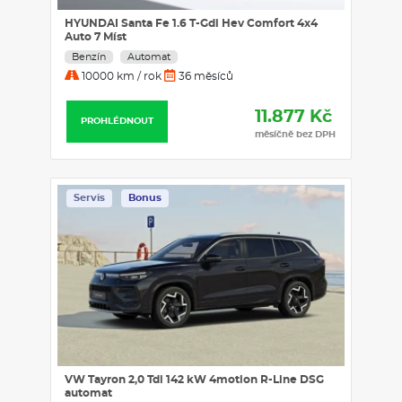
HYUNDAI Santa Fe 1.6 T-Gdi Hev Comfort 4x4
Auto 7 Míst
Benzín
Automat
10000 km / rok
36 měsíců
11.877 Kč
PROHLÉDNOUT
měsíčně bez DPH
Servis
Bonus
VW Tayron 2,0 Tdi 142 kW 4motion R-Line DSG
automat