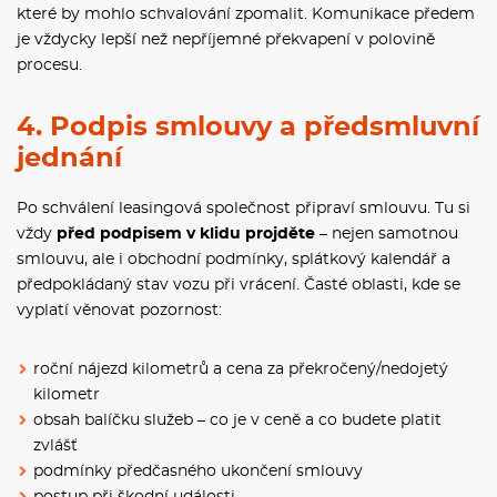
které by mohlo schvalování zpomalit. Komunikace předem
je vždycky lepší než nepříjemné překvapení v polovině
procesu.
4. Podpis smlouvy a předsmluvní
jednání
Po schválení leasingová společnost připraví smlouvu. Tu si
vždy
před podpisem v klidu projděte
– nejen samotnou
smlouvu, ale i obchodní podmínky, splátkový kalendář a
předpokládaný stav vozu při vrácení. Časté oblasti, kde se
vyplatí věnovat pozornost:
roční nájezd kilometrů a cena za překročený/nedojetý
kilometr
obsah balíčku služeb – co je v ceně a co budete platit
zvlášť
podmínky předčasného ukončení smlouvy
postup při škodní události