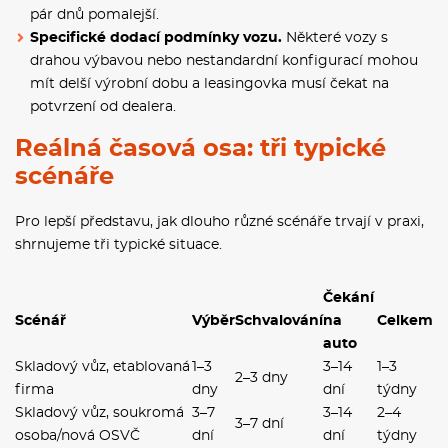
pár dnů pomalejší.
Specifické dodací podmínky vozu.
Některé vozy s
drahou výbavou nebo nestandardní konfigurací mohou
mít delší výrobní dobu a leasingovka musí čekat na
potvrzení od dealera.
Reálná časová osa: tři typické
scénáře
Pro lepší představu, jak dlouho různé scénáře trvají v praxi,
shrnujeme tři typické situace.
Čekání
Scénář
Výběr
Schvalování
na
Celkem
auto
Skladový vůz, etablovaná
1–3
3–14
1–3
2–3 dny
firma
dny
dní
týdny
Skladový vůz, soukromá
3–7
3–14
2–4
3–7 dní
osoba/nová OSVČ
dní
dní
týdny