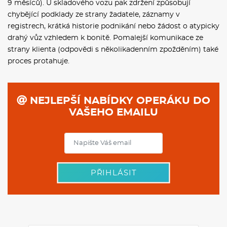
9 měsíců). U skladového vozu pak zdržení způsobují
chybějící podklady ze strany žadatele, záznamy v
registrech, krátká historie podnikání nebo žádost o atypicky
drahý vůz vzhledem k bonitě. Pomalejší komunikace ze
strany klienta (odpovědi s několikadenním zpožděním) také
proces protahuje.
NEJLEPŠÍ NABÍDKY OPERÁKU DO
VAŠEHO EMAILU
PŘIHLÁSIT