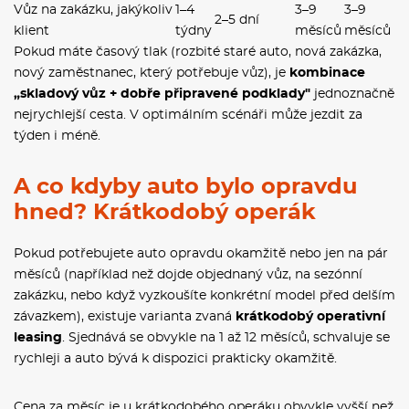
Vůz na zakázku, jakýkoliv
1–4
3–9
3–9
2–5 dní
klient
týdny
měsíců
měsíců
Pokud máte časový tlak (rozbité staré auto, nová zakázka,
nový zaměstnanec, který potřebuje vůz), je
kombinace
„skladový vůz + dobře připravené podklady"
jednoznačně
nejrychlejší cesta. V optimálním scénáři může jezdit za
týden i méně.
A co kdyby auto bylo opravdu
hned? Krátkodobý operák
Pokud potřebujete auto opravdu okamžitě nebo jen na pár
měsíců (například než dojde objednaný vůz, na sezónní
zakázku, nebo když vyzkoušíte konkrétní model před delším
závazkem), existuje varianta zvaná
krátkodobý operativní
leasing
. Sjednává se obvykle na 1 až 12 měsíců, schvaluje se
rychleji a auto bývá k dispozici prakticky okamžitě.
Cena za měsíc je u krátkodobého operáku obvykle vyšší než