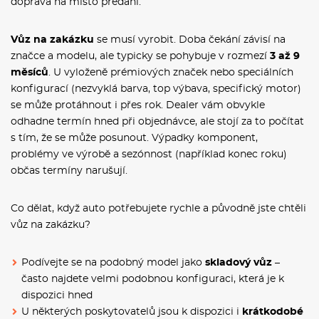
doprava na místo předání.
Vůz na zakázku
se musí vyrobit. Doba čekání závisí na
značce a modelu, ale typicky se pohybuje v rozmezí
3 až 9
měsíců
. U vyloženě prémiových značek nebo speciálních
konfigurací (nezvyklá barva, top výbava, specifický motor)
se může protáhnout i přes rok. Dealer vám obvykle
odhadne termín hned při objednávce, ale stojí za to počítat
s tím, že se může posunout. Výpadky komponent,
problémy ve výrobě a sezónnost (například konec roku)
občas termíny narušují.
Co dělat, když auto potřebujete rychle a původně jste chtěli
vůz na zakázku?
Podívejte se na podobný model jako
skladový vůz
–
často najdete velmi podobnou konfiguraci, která je k
dispozici hned
U některých poskytovatelů jsou k dispozici i
krátkodobé