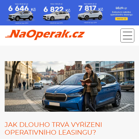
Jak dlouho trvá vyřízeni operativního leasingu?
JAK DLOUHO TRVÁ VYŘÍZENI
OPERATIVNÍHO LEASINGU?