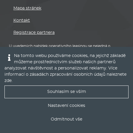
Mapa stránek
Kontakt
Registrace partnera
U uvedených nabídek operativního leasingu se nejedná o
závaznou nabídku na uzavření smlouvy. Uvedené specifikace
Na tomto webu používáme cookies, na jejichž základě
vozidel a ceny se mohou lišit dle aktuální nabídky poskytovatele,
můžeme prostřednictvím služeb našich partnerů
který operativní leasing nabízí. Nabídky mají pouze informativní
charakter.
analyzovat návštěvnost a personalizovat reklamy. Více
informací o zásadách zpracování osobních údajů naleznete
Pro přesné informace a podmínky kontaktujte autorizovaného
zde
.
partnera značky nebo poskytovatele leasingů.
Souhlasím se vším
Nejlepší nabídky operáku do Vašeho emailu
Nastavení cookies
Odmítnout vše
Audi
ODESLAT