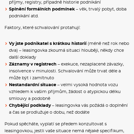
příjmy, registry, případně historie podnikání
Splnění formálních podmínek
– věk, trvalý pobyt, doba
podnikání atd.
Faktory, které schvalování protahují:
Vy jste podnikatel s krátkou historií
(méně než rok nebo
dva) – leasingovka zkoumá situaci hlouběji, někdy chce
další doklady
Záznamy v registrech
– exekuce, nezaplacené závazky,
insolvence v minulosti. Schvalování může trvat déle a
může být i zamítnuto
Nestandardní situace
– velmi vysoká hodnota vozu
vzhledem k vašim příjmům, žádost o atypickou délku
smlouvy a podobně
Chybějící podklady
– leasingovka vás požádá o doplnění
a čas se prodlužuje o dobu, než dodáte
Pokud spěcháte, vyplatí se předem konzultovat s
leasingovkou, jestli vaše situace nemá nějaké specifikum,