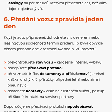
leasingy
na pár měsíců, kterými překlenete čas, než vám
dojde objednaný vůz
6. Předání vozu: zpravidla jeden
den
Když je auto připravené, dohodnete si s dealerem nebo
leasingovou společností termín předání. To bývá obvykle
během jednoho dne v rozmezí 1–2 hodin. Při převzetí:
překontrolujete
stav vozu
– karoserie, interiér, výbavu,
podepíšete
předávací protokol
,
převezmete
klíče, dokumenty a příslušenství
(servisní
knížka, druhý klíč, příručky, případně letní nebo zimní
pneu navíc),
dostanete
kontakty
– číslo na asistenční službu, postup
při škodě, kontakt na servisní partnery.
Doporučujeme předávací protokol
nepodepisovat