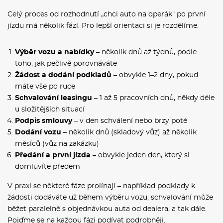
Celý proces od rozhodnutí „chci auto na operák" po první
jízdu má několik fází. Pro lepší orientaci si je rozdělíme.
Výběr vozu a nabídky
– několik dnů až týdnů, podle
toho, jak pečlivě porovnáváte
Žádost a dodání podkladů
– obvykle 1–2 dny, pokud
máte vše po ruce
Schvalování leasingu
– 1 až 5 pracovních dnů, někdy déle
u složitějších situací
Podpis smlouvy
– v den schválení nebo brzy poté
Dodání vozu
– několik dnů (skladový vůz) až několik
měsíců (vůz na zakázku)
Předání a první jízda
– obvykle jeden den, který si
domluvíte předem
V praxi se některé fáze prolínají – například podklady k
žádosti dodáváte už během výběru vozu, schvalování může
běžet paralelně s objednávkou auta od dealera, a tak dále.
Pojďme se na každou fázi podívat podrobněji.