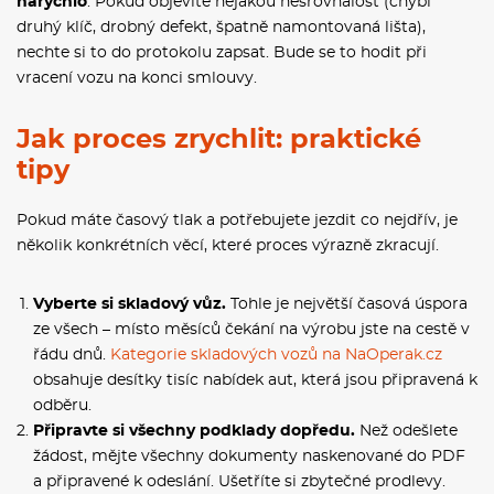
narychlo
. Pokud objevíte nějakou nesrovnalost (chybí
druhý klíč, drobný defekt, špatně namontovaná lišta),
nechte si to do protokolu zapsat. Bude se to hodit při
vracení vozu na konci smlouvy.
Jak proces zrychlit: praktické
tipy
Pokud máte časový tlak a potřebujete jezdit co nejdřív, je
několik konkrétních věcí, které proces výrazně zkracují.
Vyberte si skladový vůz.
Tohle je největší časová úspora
ze všech – místo měsíců čekání na výrobu jste na cestě v
řádu dnů.
Kategorie skladových vozů na NaOperak.cz
obsahuje desítky tisíc nabídek aut, která jsou připravená k
odběru.
Připravte si všechny podklady dopředu.
Než odešlete
žádost, mějte všechny dokumenty naskenované do PDF
a připravené k odeslání. Ušetříte si zbytečné prodlevy.