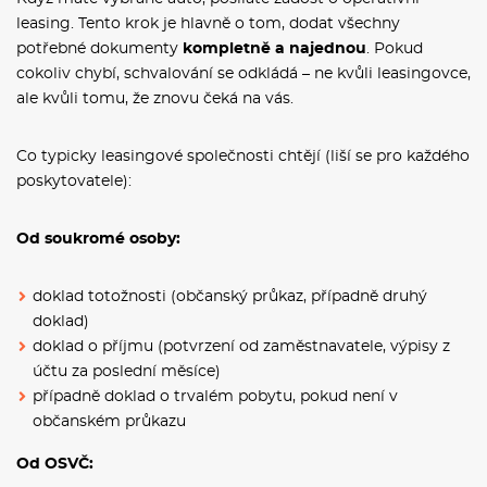
leasing. Tento krok je hlavně o tom, dodat všechny
potřebné dokumenty
kompletně a najednou
. Pokud
cokoliv chybí, schvalování se odkládá – ne kvůli leasingovce,
ale kvůli tomu, že znovu čeká na vás.
Co typicky leasingové společnosti chtějí (liší se pro každého
poskytovatele):
Od soukromé osoby:
doklad totožnosti (občanský průkaz, případně druhý
doklad)
doklad o příjmu (potvrzení od zaměstnavatele, výpisy z
účtu za poslední měsíce)
případně doklad o trvalém pobytu, pokud není v
občanském průkazu
Od OSVČ: