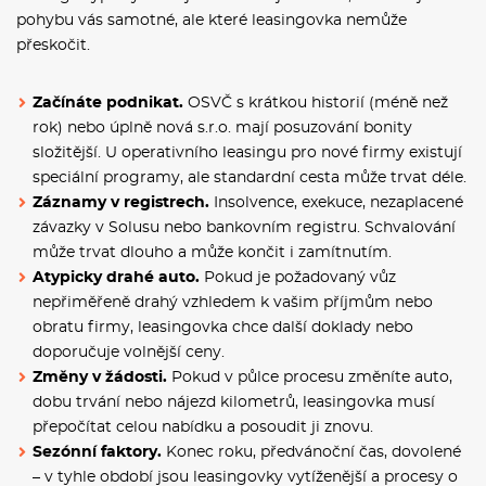
pohybu vás samotné, ale které leasingovka nemůže
přeskočit.
Začínáte podnikat.
OSVČ s krátkou historií (méně než
rok) nebo úplně nová s.r.o. mají posuzování bonity
složitější. U operativního leasingu pro nové firmy existují
speciální programy, ale standardní cesta může trvat déle.
Záznamy v registrech.
Insolvence, exekuce, nezaplacené
závazky v Solusu nebo bankovním registru. Schvalování
může trvat dlouho a může končit i zamítnutím.
Atypicky drahé auto.
Pokud je požadovaný vůz
nepřiměřeně drahý vzhledem k vašim příjmům nebo
obratu firmy, leasingovka chce další doklady nebo
doporučuje volnější ceny.
Změny v žádosti.
Pokud v půlce procesu změníte auto,
dobu trvání nebo nájezd kilometrů, leasingovka musí
přepočítat celou nabídku a posoudit ji znovu.
Sezónní faktory.
Konec roku, předvánoční čas, dovolené
– v tyhle období jsou leasingovky vytíženější a procesy o