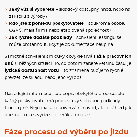
Jaký vůz si vyberete
– skladový dostupný hned, nebo na
zakázku z výroby?
Kdo jste z pohledu poskytovatele
– soukromá osoba,
OSVČ, malá firma nebo etablovaná společnost?
Jak rychle dodáte podklady
– schválení leasingu se
může protáhnout, když je dokumentace neúplná.
Samotné schválení smlouvy obvykle trvá
1 až 5 pracovních
dnů
u běžných situací. To, co potom zabere většinu času, je
fyzická dostupnost vozu
– to znamená buď jeho rychlé
převzetí ze skladu, nebo jeho výroba.
Následující informace jsou popis obvkylého procesu, ale
každý poskytovatel má proces a vyžadované podklady
trochu jiné. Nejedná se o univerzální návod, ale o náhled jak
obecně proces vyřízení operáku funguje.
Fáze procesu od výběru po jízdu