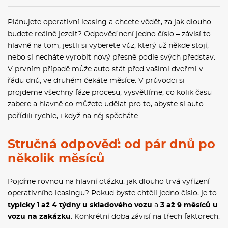
Plánujete operativní leasing a chcete vědět, za jak dlouho
budete reálně jezdit? Odpověď není jedno číslo – závisí to
hlavně na tom, jestli si vyberete vůz, který už někde stojí,
nebo si necháte vyrobit nový přesně podle svých představ.
V prvním případě může auto stát před vašimi dveřmi v
řádu dnů, ve druhém čekáte měsíce. V průvodci si
projdeme všechny fáze procesu, vysvětlíme, co kolik času
zabere a hlavně co můžete udělat pro to, abyste si auto
pořídili rychle, i když na něj spěcháte.
Stručná odpověď: od pár dnů po
několik měsíců
Pojďme rovnou na hlavní otázku: jak dlouho trvá vyřízení
operativního leasingu? Pokud byste chtěli jedno číslo, je to
typicky 1 až 4 týdny u skladového vozu
a
3 až 9 měsíců u
vozu na zakázku
. Konkrétní doba závisí na třech faktorech: