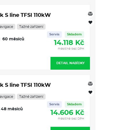
k S line TFSI 110kW
avigace
Tažné zařízení
Servis
Skladem
60 měsíců
14.118 Kč
měsíčně bez DPH
DETAIL NABÍDKY
k S line TFSI 110kW
avigace
Tažné zařízení
Servis
Skladem
48 měsíců
14.606 Kč
měsíčně bez DPH