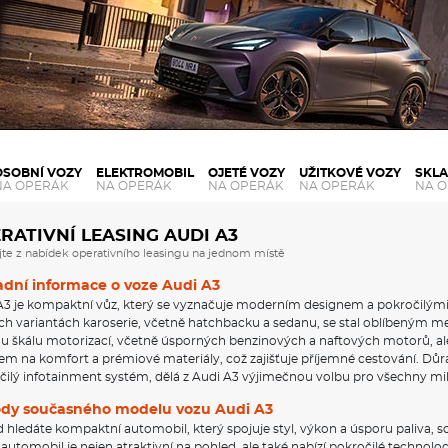
OSOBNÍ VOZY
ELEKTROMOBIL
OJETÉ VOZY
UŽITKOVÉ VOZY
SKL
NA OPERÁK
NA OPERÁK
NA OPERÁK
NA OPERÁK
NA 
RATIVNÍ LEASING AUDI A3
jte z nabídek operativního leasingu na jednom místě
adní informace o voze Audi A3
A3 je kompaktní vůz, který se vyznačuje moderním designem a pokročilými t
h variantách karoserie, včetně hatchbacku a sedanu, se stal oblíbeným mezi 
u škálu motorizací, včetně úsporných benzinových a naftových motorů, ale i 
em na komfort a prémiové materiály, což zajišťuje příjemné cestování. Důra
čilý infotainment systém, dělá z Audi A3 výjimečnou volbu pro všechny mi
dy současného modelu vozu Audi A3
 hledáte kompaktní automobil, který spojuje styl, výkon a úsporu paliva, 
automobil je nejen atraktivní na pohled, ale také nabízí pokročilé technol