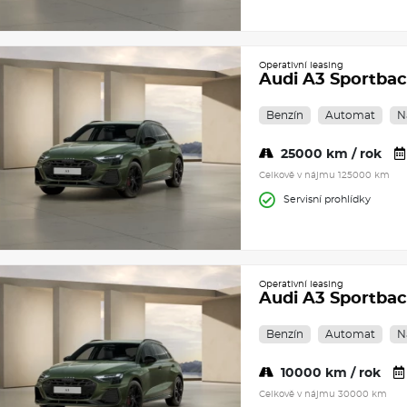
Operativní leasing
Audi A3 Sportbac
Benzín
Automat
N
25000 km / rok
Celkově v nájmu 125000 km
Servisní prohlídky
Operativní leasing
Audi A3 Sportbac
Benzín
Automat
N
10000 km / rok
Celkově v nájmu 30000 km