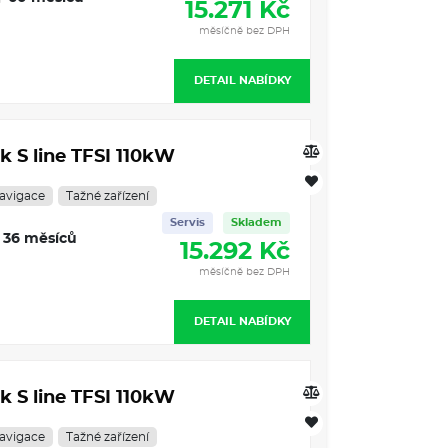
15.271 Kč
měsíčně bez DPH
DETAIL NABÍDKY
k S line TFSI 110kW
avigace
Tažné zařízení
Servis
Skladem
36 měsíců
15.292 Kč
měsíčně bez DPH
DETAIL NABÍDKY
k S line TFSI 110kW
avigace
Tažné zařízení