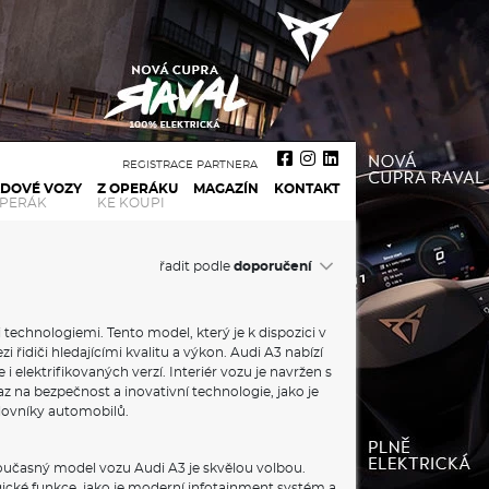
REGISTRACE PARTNERA
ADOVÉ VOZY
Z OPERÁKU
MAGAZÍN
KONTAKT
OPERÁK
KE KOUPI
řadit podle
echnologiemi. Tento model, který je k dispozici v
řidiči hledajícími kvalitu a výkon. Audi A3 nabízí
elektrifikovaných verzí. Interiér vozu je navržen s
z na bezpečnost a inovativní technologie, jako je
lovníky automobilů.
současný model vozu Audi A3 je skvělou volbou.
ogické funkce, jako je moderní infotainment systém a