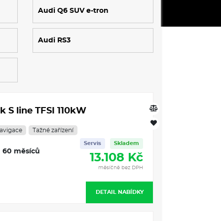
Audi Q6 SUV e-tron
Audi RS3
k S line TFSI 110kW
avigace
Tažné zařízení
Servis
Skladem
60 měsíců
13.108 Kč
měsíčně bez DPH
DETAIL NABÍDKY