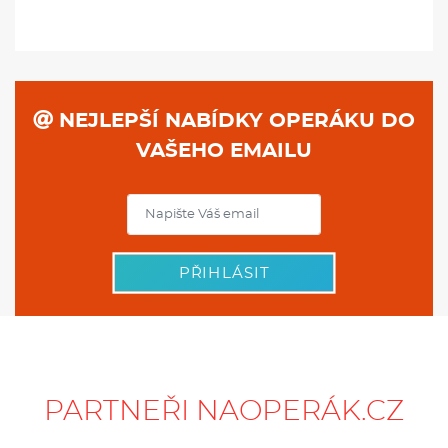
NEJLEPŠÍ NABÍDKY OPERÁKU DO
VAŠEHO EMAILU
PŘIHLÁSIT
PARTNEŘI NAOPERÁK.CZ