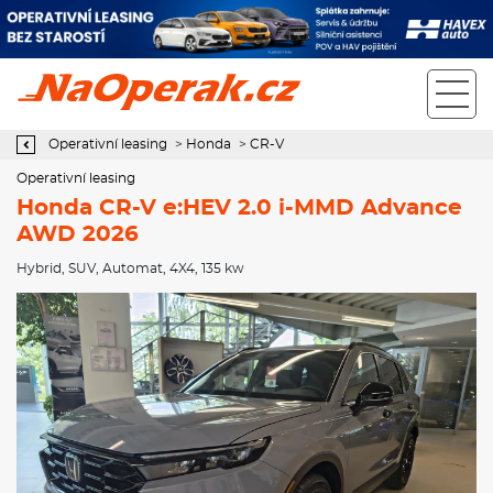
Operativní leasing Honda CR-V e:HEV 2.0 i-MMD Advance AWD
2026
Operativní leasing
>
Honda
>
CR-V
Operativní leasing
Honda CR-V e:HEV 2.0 i-MMD Advance
AWD 2026
Hybrid
,
SUV
,
Automat
,
4X4
, 135 kw