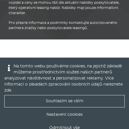
vozidel a ceny se mohou lišit dle aktuální nabídky poskytovatele,
který operativní leasing nabízí. Nabídky mají pouze informativní
charakter.
Pro přesné informace a podmínky kontaktujte autorizovaného
partnera značky nebo poskytovatele leasingů.
Citroën
Na tomto webu používáme cookies, na jejichž základě
můžeme prostřednictvím služeb našich partnerů
analyzovat návštěvnost a personalizovat reklamy. Více
informací o zásadách zpracování osobních údajů naleznete
zde
.
© 2016 - 2022
Global Vision a.s.
|
Nastavení cookies
Souhlasím se vším
Runs on
Publis CMS Framework
Nejlepší nabídky operáku do Vašeho emailu
Nastavení cookies
Odmítnout vše