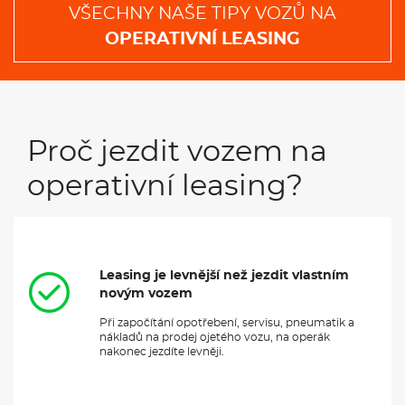
VŠECHNY NAŠE TIPY VOZŮ NA
OPERATIVNÍ LEASING
Proč jezdit vozem na
operativní leasing?
Leasing je levnější než jezdit vlastním
novým vozem
Při započítání opotřebení, servisu, pneumatik a
nákladů na prodej ojetého vozu, na operák
nakonec jezdíte levněji.