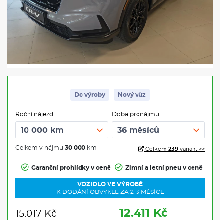
Do výroby
Nový vůz
Roční nájezd:
Doba pronájmu:
Celkem v nájmu
30 000
km
Celkem
239
variant >>
Garanční prohlídky v ceně
Zimní a letní pneu v ceně
VOZIDLO VE VÝROBĚ
K DODÁNÍ OBVYKLE ZA 2-3 MĚSÍCE
12.411 Kč
15.017 Kč