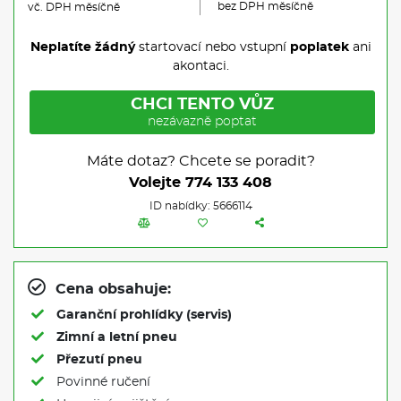
bez DPH měsíčně
vč. DPH měsíčně
Neplatíte žádný
startovací nebo vstupní
poplatek
ani
akontaci.
CHCI TENTO VŮZ
nezávazně poptat
Máte dotaz? Chcete se poradit?
Volejte
774 133 408
ID nabídky: 5666114
Cena obsahuje:
Garanční prohlídky (servis)
Zimní a letní pneu
Přezutí pneu
Povinné ručení