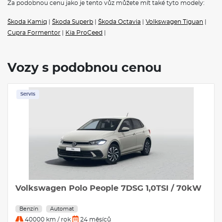
Za podobnou cenu jako je tento vůz můžete mít také tyto modely:
Škoda Kamiq
|
Škoda Superb
|
Škoda Octavia
|
Volkswagen Tiguan
|
Cupra Formentor
|
Kia ProCeed
|
Vozy s podobnou cenou
Servis
Volkswagen Polo People 7DSG 1,0TSI / 70kW
Benzín
Automat
40000 km / rok
24 měsíců