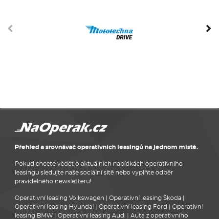
Přehled a srovnávač operativních leasingů na jednom místě.
Pokud chcete vědět o aktuálních nabídkách operativního
leasingu sledujte naše sociální sítě nebo vyplňte odběr
pravidelného newsletteru!
Operativní leasing Volkswagen
|
Operativní leasing Škoda
|
Operativní leasing Hyundai
|
Operativní leasing Ford
|
Operativní
leasing BMW
|
Operativní leasing Audi
|
Auta z operativního