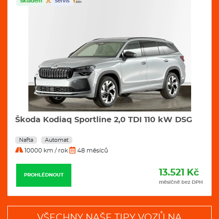
Skladem
Servis
Škoda Kodiaq Sportline 2,0 TDI 110 kW DSG
Nafta
Automat
10000 km / rok
48 měsíců
13.521 Kč
PROHLÉDNOUT
měsíčně bez DPH
VŠECHNY NAŠE TIPY VOZŮ NA