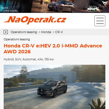
Operativní leasing Honda CR-V e:HEV 2.0 i-MMD Advance AWD
2026
Operativní leasing
>
Honda
>
CR-V
Operativní leasing
Honda CR-V e:HEV 2.0 i-MMD Advance
AWD 2026
Hybrid
,
SUV
,
Automat
,
4X4
, 135 kw