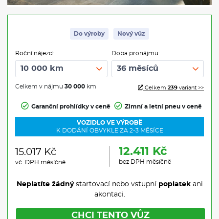
Do výroby
Nový vůz
Roční nájezd:
Doba pronájmu:
Celkem v nájmu
30 000
km
Celkem
239
variant >>
Garanční prohlídky v ceně
Zimní a letní pneu v ceně
VOZIDLO VE VÝROBĚ
K DODÁNÍ OBVYKLE ZA 2-3 MĚSÍCE
12.411 Kč
15.017 Kč
bez DPH měsíčně
vč. DPH měsíčně
Neplatíte žádný
startovací nebo vstupní
poplatek
ani
akontaci.
CHCI TENTO VŮZ