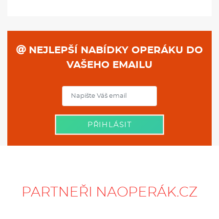
NEJLEPŠÍ NABÍDKY OPERÁKU DO
VAŠEHO EMAILU
PŘIHLÁSIT
PARTNEŘI NAOPERÁK.CZ