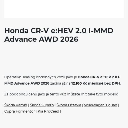
Honda CR-V e:HEV 2.0 i-MMD
Advance AWD 2026
Operativní leasing obdobných vozů jako je
Honda CR-V e:HEV 2.0 i-
MMD Advance AWD 2026
začíná již na
12.160
Kč měsíčně bez DPH
.
Za podobnou cenu jako je tento vůz můžete mít také tyto modely:
Škoda Kamiq
|
Škoda Superb
|
Škoda Octavia
|
Volkswagen Tiguan
|
Cupra Formentor
|
Kia ProCeed
|