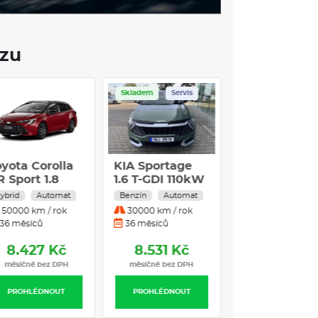
ozu
Skladem
Servis
oyota Corolla
KIA Sportage
R Sport 1.8
1.6 T-GDI 110kW
ybrid 103 kW
4x2 EXCLUSIVE
ybrid
Automat
Benzín
Automat
ybridní
DCT automat
50000 km / rok
30000 km / rok
utomatická
36 měsíců
36 měsíců
řevodovka
8.427 Kč
8.531 Kč
měsíčně bez DPH
měsíčně bez DPH
PROHLÉDNOUT
PROHLÉDNOUT