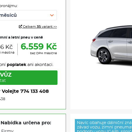
pronájmu:
Celkem
35
variant >>
imní a letní pneu v ceně
6.559 Kč
36 Kč
H měsíčně
bez DPH měsíčně
pní
poplatek
ani akontaci.
 VŮZ
tat
?
Volejte
774 133 408
438
Nabídka určena pro:
Navíc obahuje dálniční zná
závad vozu, zimní pneumati
Firmy
hodnotu vozu (GAP), silničn