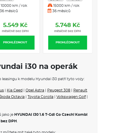
CT
10000 km / rok
15000 km / rok
36 měsíců
36 měsíců
5.549 Kč
5.748 Kč
 metalická Abyss Black
měsíčně bez DPH
měsíčně bez DPH
PROHLÉDNOUT
PROHLÉDNOUT
kání
yundai i30 na operák
o leasingu k modelu Hyundai i30 patří tyto vozy:
us
|
Kia Ceed
|
Opel Astra
|
Peugeot 308
|
Renault
Škoda Octavia
|
Toyota Corolla
|
Volkswagen Golf
|
 SPOSTU PROSTORU I VÝBAVY
 jako je
HYUNDAI I30 1.6 T-Gdi Go Czech! Kombi
povrchy, svažující se silueta a expresivní
 bez DPH
.
lehčeně elegantní a sofistikovaný styl jak ve
fastback.
z můžete mít také tyto modely: