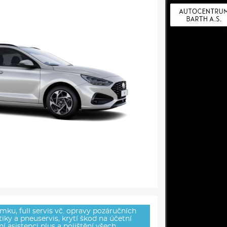
mku, full servis vč. opravy pozáručních
ky a pneuservis, krytí škod na účetní
í asistenci plus a pojištění všech