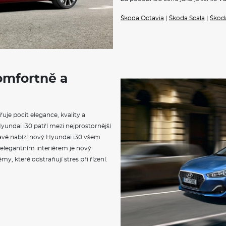
Škoda Octavia
|
Škoda Scala
|
Škod
Klimatizace
Navigace
omfortně a
uje pocit elegance, kvality a
Hyundai i30 patří mezi nejprostornější
avě nabízí nový Hyundai i30 všem
 elegantním interiérem je nový
y, které odstraňují stres při řízení.