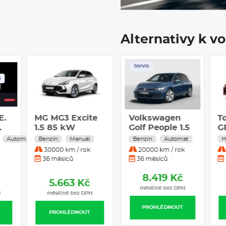
Alternativy k v
Skladem
Servis
Servis
s
E.
MG MG3 Excite
Škoda Scala
Volkswagen
T
.
1.5 85 kW
Classic 1.0 TSI
Golf People 1.5
G
id
Benzín
85 kW Benzín
TSI 85 kW
H
Automat
Benzín
Benzín
Manuál
Manuál
Benzín
Automat
H
Manuální
Manuální
Benzín
H
30000 km / rok
30000 km / rok
20000 km / rok
převodovka
převodovka
Automatická
A
36 měsíců
36 měsíců
36 měsíců
převodovka
p
7.418 Kč
8.419 Kč
5.663 Kč
měsíčně bez DPH
měsíčně bez DPH
H
měsíčně bez DPH
PROHLÉDNOUT
PROHLÉDNOUT
PROHLÉDNOUT