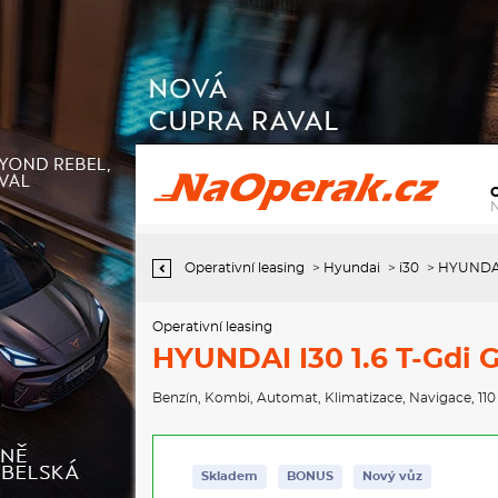
Operativní leasing HYUNDAI I30 1.6 T-Gdi Go Czech! Kombi Dct
Operativní leasing
>
Hyundai
>
i30
>
HYUNDAI 
Operativní leasing
HYUNDAI I30 1.6 T-Gdi 
Benzín
,
Kombi
,
Automat
,
Klimatizace
,
Navigace
, 11
Skladem
BONUS
Nový vůz