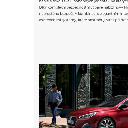
nabízí širokou škálu pohonných jednotek, ve kterýc
Díky komplexní bezpečnostní výbavě nabízí nový Hy
naprostého bezpečí. V kombinaci s elegantním inte
asistenčními systémy, které odstraňují stres při řízen