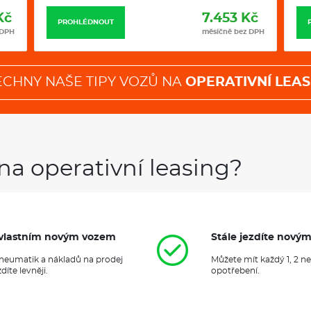
Kč
7.453 Kč
PROHLÉDNOUT
 DPH
měsíčně bez DPH
ECHNY NAŠE TIPY VOZŮ NA
OPERATIVNÍ LEAS
na operativní leasing?
it vlastním novým vozem
Stále jezdíte nový
 pneumatik a nákladů na prodej
Můžete mít každý 1, 2 n
íte levněji.
opotřebení.