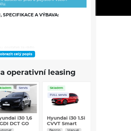
lu.
, SPECIFIKACE A VÝBAVA:
u, poplatek za rádio
raví/majetek:
100/100 mil Kč
obrazit celý popis
 pojištění): spoluúčast 10% / 10.000 Kč
, plnění na
a operativní leasing
us, náhradní vůz na 10 dní
vozu
Skladem
Servis
Skladem
FULL servis
estě, k převzetí obvykle do 14-30 dní od podpisu
yundai i30 1,6
Hyundai i30 1.5i
barvách - dostupnost barev na dotaz
-GDI DCT GO
CVVT Smart
ZECH 110kW
kombi 5d
utomat
Benzín
Manuál