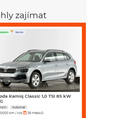
hly zajímat
ladem
Servis
Skladem
Servis
oda Kamiq Classic 1,0 TSI 85 kW
Škoda Karoq S
SG
DSG
nzín
Automat
Benzín
Autom
0000 km / rok
36 měsíců
10000 km / rok