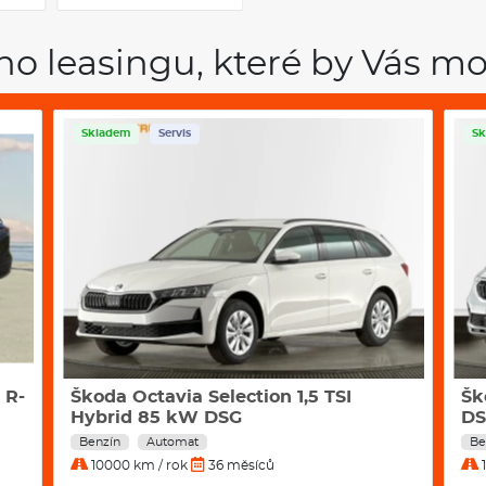
ho leasingu, které by Vás mo
Skladem
Servis
Sk
 R-
Škoda Octavia Selection 1,5 TSI
Šk
Hybrid 85 kW DSG
D
Benzín
Automat
Be
10000 km / rok
36 měsíců
1