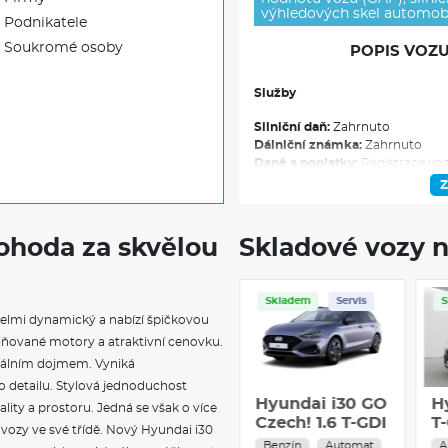
výhledových skel automobi
Podnikatele
Soukromé osoby
POPIS VOZU
Služby
Silniční daň:
Zahrnuto
Dálniční známka:
Zahrnuto
Daně a poplatky:
Registrace voz
Povinné ručení:
Limit plnění zd
Z
Krytí škod na vozidle (havarijní
unguje NaOperak.cz?
účetní hodnotu
Pojištění skel:
Zahrnuto
pohoda za skvělou
Skladové vozy n
Pojištění asistenčních služeb
Pl
Kompletní náklady na údržbu 
Telematická jednotka
Skladem
Servis
Skladem
Servis
Poplatek za správu vozu
ě velmi dynamický a nabízí špičkovou
Bonus
Výbava
plňované motory a atraktivní cenovku.
nálním dojmem. Vyniká
Dostupnost skladem nebo na c
o detailu. Stylová jednoduchost
smlouvy
I30 26 KOMBI
Hyundai i30 GO
H
ality a prostoru. Jedná se však o více
Obvykle dostupné v různých 
1,0 T-GDI MT GO
Czech! 1.6 T-GDI
T
Textilní koberce Velur
í vozy ve své třídě. Nový Hyundai i30
CZECH!
110 kW Benzín
C
Benzín
Manuál
Benzín
Automat
A
Poplatek za předání