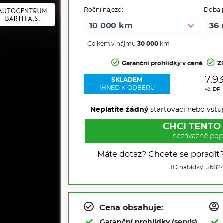
Roční nájezd:
Doba 
Celkem v nájmu
30 000
km
Garanční prohlídky v ceně
Z
7.9
SKLADEM
IHNED K ODBĚRU
vč. DP
Neplatíte žádný
startovací nebo vstu
CHCI TENTO
nezávazně pop
Máte dotaz? Chcete se poradit
ID nabídky: 5682
Cena obsahuje:
Garanční prohlídky (servis)