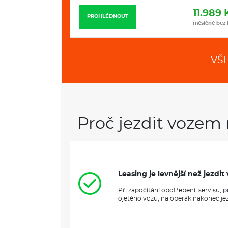
11.498 Kč
11.989 
PROHLÉDNOUT
měsíčně bez DPH
měsíčně bez
VŠ
Proč jezdit vozem 
Leasing je levnější než jezd
Při započítání opotřebení, servisu,
ojetého vozu, na operák nakonec jezd