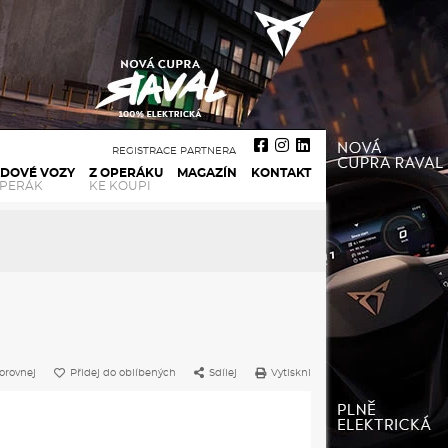
REGISTRACE PARTNERA
ADOVÉ VOZY
Z OPERÁKU
MAGAZÍN
KONTAKT
OPERÁK
KE KOUPI
orovnej
Přidej do oblíbených
Sdílej
Vytiskni