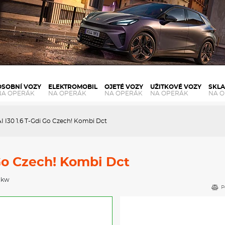
OSOBNÍ VOZY
ELEKTROMOBIL
OJETÉ VOZY
UŽITKOVÉ VOZY
SKL
NA OPERÁK
NA OPERÁK
NA OPERÁK
NA OPERÁK
NA 
I30 1.6 T-Gdi Go Czech! Kombi Dct
Go Czech! Kombi Dct
0 kw
P