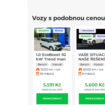
Vozy s podobnou cenou
ladem
Servis
Skladem
Bonus
! Akontace
Skladem
Bonu
t Grande
1.0 EcoBoost 92
VAŠE SITUAC
da 1.2 Turbo
kW Trend man
NAŠE ŘEŠENÍ
rid 110k
Mazda 2 Hybr
rid
Manuál
Benzín
Manuál
Benzín
Hybrid
EV eDCT La
Centre-Line –
0000 km / rok
13333 km / rok
15000 km / rok
ma *871*
omezené
 měsíců
36 měsíců
6 měsíců
množství
skladem
5.590 Kč
5.591 Kč
5.600 Kč
měsíčně bez DPH
měsíčně bez DPH
měsíčně bez DP
PROHLÉDNOUT
PROHLÉDNOUT
PROHLÉDNOUT