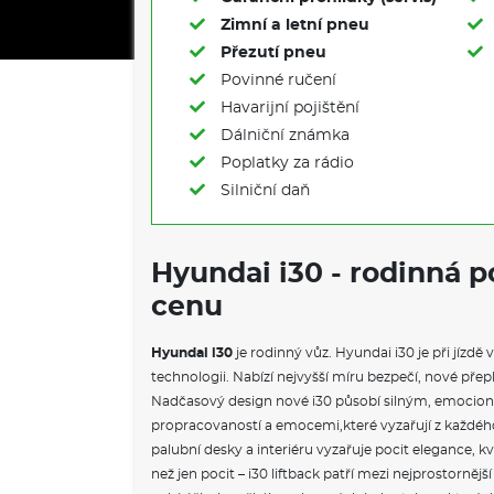
Zimní a letní pneu
Přezutí pneu
Povinné ručení
Havarijní pojištění
Dálniční známka
Poplatky za rádio
Silniční daň
Co je operativní leasing?
Jak f
Hyundai i30 - rodinná 
cenu
Hyundai i30
je rodinný vůz. Hyundai i30 je při jízd
technologii. Nabízí nejvyšší míru bezpečí, nové pře
Nadčasový design nové i30 působí silným, emocio
propracovaností a emocemi,které vyzařují z každéh
palubní desky a interiéru vyzařuje pocit elegance, kv
než jen pocit – i30 liftback patří mezi nejprostornějš