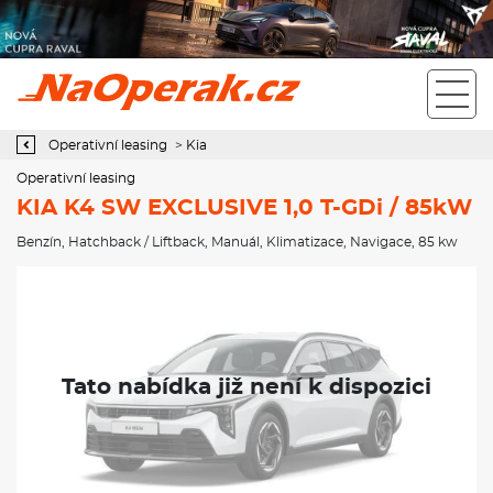
Operativní leasing KIA K4 SW EXCLUSIVE 1,0 T-GDi / 85kW
Operativní leasing
>
Kia
Operativní leasing
KIA K4 SW EXCLUSIVE 1,0 T-GDi / 85kW
Benzín
,
Hatchback / Liftback
,
Manuál
,
Klimatizace
,
Navigace
, 85 kw