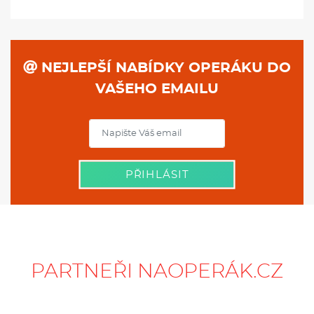
NEJLEPŠÍ NABÍDKY OPERÁKU DO
VAŠEHO EMAILU
PŘIHLÁSIT
PARTNEŘI NAOPERÁK.CZ