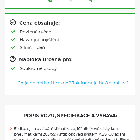
Cena obsahuje:
Povinné ručení
Havarijní pojištění
Silniční daň
Nabídka určena pro:
Soukromé osoby
Co je operativní leasing?
Jak funguje NaOperak.cz?
POPIS VOZU, SPECIFIKACE A VÝBAVA:
5" displej na ovládání klimatizace; 16" hliníkové disky kol s
pneumatikami 205/55; Antiblokovací systém ABS; Ovládání
audio systému na volantu; Výškově stavitelné sedadlo řidiče a