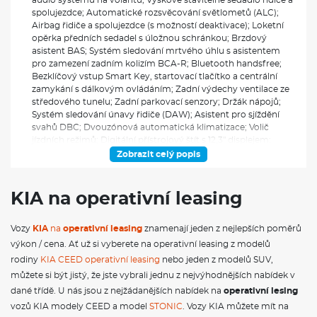
spolujezdce; Automatické rozsvěcování světlometů (ALC);
Airbag řidiče a spolujezdce (s možností deaktivace); Loketní
opěrka předních sedadel s úložnou schránkou; Brzdový
asistent BAS; Systém sledování mrtvého úhlu s asistentem
pro zamezení zadním kolizím BCA-R; Bluetooth handsfree;
Bezklíčový vstup Smart Key, startovací tlačítko a centrální
zamykání s dálkovým ovládáním; Zadní výdechy ventilace ze
středového tunelu; Zadní parkovací senzory; Držák nápojů;
Systém sledování únavy řidiče (DAW); Asistent pro sjíždění
svahů DBC; Dvouzónová automatická klimatizace; Volič
jízdních režimů; Digitální přístrojový štít s 12,3" displejem;
Rozdělovač brzdného tlaku EBD; Elektrochromatické zpětné
Zobrazit celý popis
zrcátko; Vnější zpětná zrcátka - vyhřívaná, el. ovládaná a
sklopná s LED blikači, v barvě karoserie; Elektronická
parkovací brzda (EPB) s funkcí Auto Hold; Elektronický
KIA na operativní leasing
stabilizační systém ESC; Systém autonomního nouzového
brzdění (FCA) - auto/chodec/cyklista; Maska chladiče černá;
Vozy
KIA
na
operativní leasing
znamenají jeden z nejlepších poměrů
Přední parkovací senzory; Asistent pro rozjezd do kopce HAC;
Automatické přepínání dálkových světlometů (HBA); Asistent
výkon / cena. Ať už si vyberete na operativní leasing z modelů
pro jízdu na dálnici HDA; Systém monitorování stavu řidiče
rodiny
KIA CEED operativní leasing
nebo jeden z modelů SUV,
pomocí kamery v interiéru vozidla (ICC-D); IN KEY imobilizer;
můžete si být jistý, že jste vybrali jednu z nejvýhodnějších nabídek v
Indikace nezapnutých pásů; Inteligentní ukazatel rychlostních
dané třídě. U nás jsou z nejžádanějších nabídek na
operativní lesing
limitů (ISLA); Ukotvení dětské sedačky ISOFIX na krajních
sedadlech 2. řady; Hlavní světlomety LED s automatickým
vozů KIA modely CEED a model
STONIC
. Vozy KIA můžete mít na