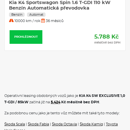
Kia K4 Sportswagon Spin 1.6 T-GDI 110 kW
Navigace
Benzín Automatická převodovka
Benzín
Automat
10000 km / rok
36 měsíců
5.788 Kč
PROHLÉDNOUT
měsíčně bez DPH
Operativní leasing obdobných vozů jako je
KIA K4 SW EXCLUSIVE 1,0
T-GDi / 85kW
začíná již na
5.424
Kč měsíčně bez DPH
.
Za podobnou cenu jako je tento vůz můžete mít také tyto modely:
Škoda Scala
|
Škoda Fabia
|
Škoda Octavia
|
Škoda Kamiq
|
Toyota