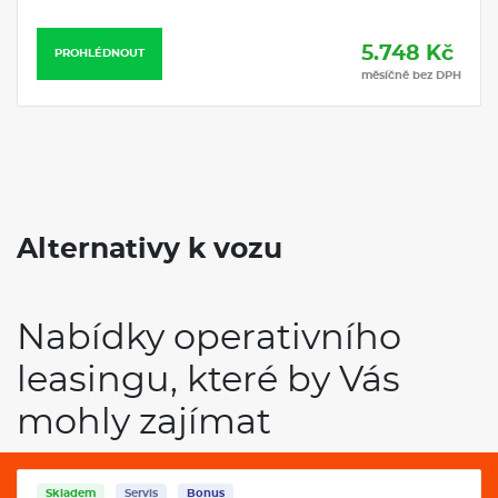
5.748 Kč
PROHLÉDNOUT
měsíčně bez DPH
Alternativy k vozu
Nabídky operativního
leasingu, které by Vás
mohly zajímat
Skladem
Servis
Bonus