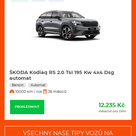
ŠKODA Kodiaq RS 2.0 Tsi 195 Kw 4x4 Dsg
automat
Benzín
Automat
10000 km / rok
36 měsíců
12.235 Kč
PROHLÉDNOUT
měsíčně bez DPH
VŠECHNY NAŠE TIPY VOZŮ NA