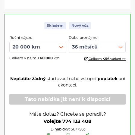
Skladem
Nový vůz
Roční nájezd:
Doba pronájmu:
Celkem v nájmu
60 000
km
Celkem
456
variant >>
Neplatíte žádný
startovací nebo vstupní
poplatek
ani
akontaci.
Tato nabídka již není k dispozici
Máte dotaz? Chcete se poradit?
Volejte
774 133 408
ID nabídky: 5677563