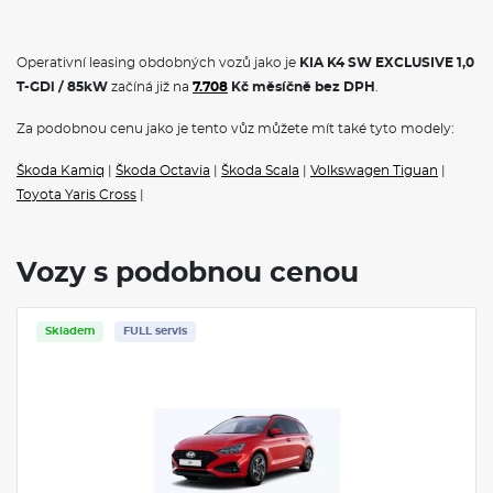
Operativní leasing obdobných vozů jako je
KIA K4 SW EXCLUSIVE 1,0
T-GDi / 85kW
začíná již na
7.708
Kč měsíčně bez DPH
.
Za podobnou cenu jako je tento vůz můžete mít také tyto modely:
Škoda Kamiq
|
Škoda Octavia
|
Škoda Scala
|
Volkswagen Tiguan
|
Toyota Yaris Cross
|
Vozy s podobnou cenou
Skladem
FULL servis