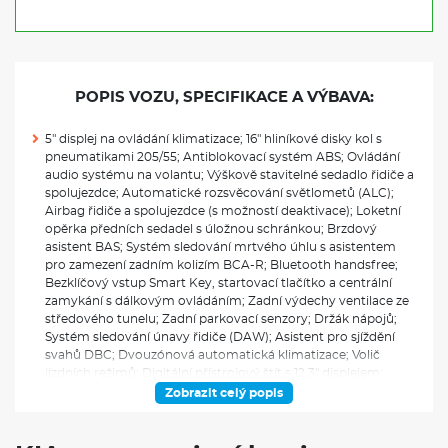
POPIS VOZU, SPECIFIKACE A VÝBAVA:
5" displej na ovládání klimatizace; 16" hliníkové disky kol s
pneumatikami 205/55; Antiblokovací systém ABS; Ovládání
audio systému na volantu; Výškově stavitelné sedadlo řidiče a
spolujezdce; Automatické rozsvěcování světlometů (ALC);
Airbag řidiče a spolujezdce (s možností deaktivace); Loketní
opěrka předních sedadel s úložnou schránkou; Brzdový
asistent BAS; Systém sledování mrtvého úhlu s asistentem
pro zamezení zadním kolizím BCA-R; Bluetooth handsfree;
Bezklíčový vstup Smart Key, startovací tlačítko a centrální
zamykání s dálkovým ovládáním; Zadní výdechy ventilace ze
středového tunelu; Zadní parkovací senzory; Držák nápojů;
Systém sledování únavy řidiče (DAW); Asistent pro sjíždění
svahů DBC; Dvouzónová automatická klimatizace; Volič
jízdních režimů; Digitální přístrojový štít s 12,3" displejem;
Rozdělovač brzdného tlaku EBD; Elektrochromatické zpětné
Zobrazit celý popis
zrcátko; Vnější zpětná zrcátka - vyhřívaná, el. ovládaná a
sklopná s LED blikači, v barvě karoserie; Elektronická
parkovací brzda (EPB) s funkcí Auto Hold; Elektronický