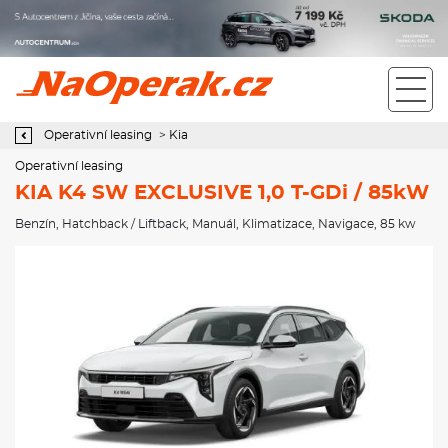
Operativní leasing KIA K4 SW EXCLUSIVE 1,0 T-GDi / 85kW
Operativní leasing
>
Kia
Operativní leasing
KIA K4 SW EXCLUSIVE 1,0 T-GDi / 85kW
Benzín
,
Hatchback / Liftback
,
Manuál
,
Klimatizace
,
Navigace
, 85 kw