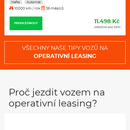
Nafta
Automat
ů
10000 km / rok
36 měsíců
11.498 Kč
PROHLÉDNOUT
měsíčně bez DPH
VŠECHNY NAŠE TIPY VOZŮ NA
OPERATIVNÍ LEASING
Proč jezdit vozem na
operativní leasing?