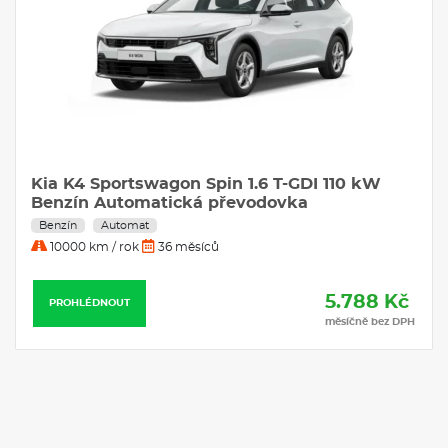
centrální airbag; SOS tlačítko pro systém eCall; Příprava pro
tažné zařízení; Systém kontroly trakce TCS; Dojezdová sada;
Monitorování tlaku v pneumatikách TPMS; Tónovaná skla;
USB 2.0 + USB-C rychlonabíječka ve středovém panelu;
Kia Stonic Spin 1.2 DPI 58 kW 
Vyhřívaná přední sedadla a volant
Benzín
Manuál
VÝBAVA:
10000 km / rok
60 měsíců
Klimatizace
T-GDI 110 kW
Navigace
ovka
PROHLÉDNOUT
5.788 Kč
měsíčně bez DPH