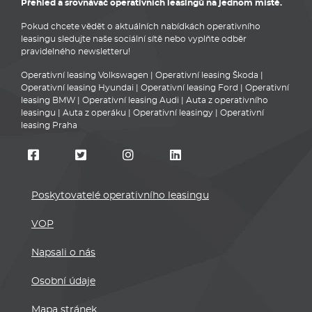
Přehled a srovnávač operativních leasingů na jednom místě.
Pokud chcete vědět o aktuálních nabídkách operativního
leasingu sledujte naše sociální sítě nebo vyplňte odběr
pravidelného newsletteru!
Operativní leasing Volkswagen
|
Operativní leasing Škoda
|
Operativní leasing Hyundai
|
Operativní leasing Ford
|
Operativní
leasing BMW
|
Operativní leasing Audi
|
Auta z operativního
leasingu
|
Auta z operáku
|
Operativní leasingy
|
Operativní
leasing Praha
Poskytovatelé operativního leasingu
VOP
Napsali o nás
Osobní údaje
Mapa stránek