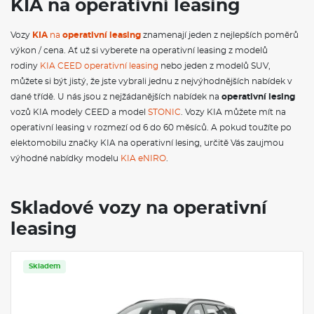
KIA na operativní leasing
stabilizační systém ESC; Systém autonomního nouzového
brzdění (FCA) - auto/chodec/cyklista; Maska chladiče černá;
Vozy
KIA
na
operativní leasing
znamenají jeden z nejlepších poměrů
Přední parkovací senzory; Asistent pro rozjezd do kopce HAC;
Automatické přepínání dálkových světlometů (HBA); Asistent
výkon / cena. Ať už si vyberete na operativní leasing z modelů
pro jízdu na dálnici HDA; Systém monitorování stavu řidiče
rodiny
KIA CEED operativní leasing
nebo jeden z modelů SUV,
pomocí kamery v interiéru vozidla (ICC-D); IN KEY imobilizer;
můžete si být jistý, že jste vybrali jednu z nejvýhodnějších nabídek v
Indikace nezapnutých pásů; Inteligentní ukazatel rychlostních
dané třídě. U nás jsou z nejžádanějších nabídek na
operativní lesing
limitů (ISLA); Ukotvení dětské sedačky ISOFIX na krajních
sedadlech 2. řady; Hlavní světlomety LED s automatickým
vozů KIA modely CEED a model
STONIC
. Vozy KIA můžete mít na
přepínáním dálkových světlometů + denní svícení LED; Zadní
operativní leasing v rozmezí od 6 do 60 měsíců. A pokud toužíte po
světlomety LED; Asistent následování v jízdním pruhu (LFA);
elektomobilu značky KIA na operativní lesing, určitě Vás zaujmou
Aktivní systém pro jízdu v pruzích (LKA); Umělou BIO kůží
výhodné nabídky modelu
KIA eNIRO
.
potažený volant; Dvojitá podlaha, úchytná oka a 12V zásuvka v
zavazadlovém prostoru; Multikolizní brzdový asistent (MCBA);
12,3" integrovaná GPS navigace, Kia Connected Services, Kia
Connect, DAB, Android Auto/Apple CarPlay; Ochranné lemy
Skladové vozy na operativní
blatníků a prahů černé; OTA (Over the Air) aktualizace;
leasing
Zatmavená skla zadních a pátých dveří; Elektrické ovládání
předních a zadních oken; Zadní mlhové světlomety; Systém
ROA (upozornění na přítomnost osob vzadu); Podélné střešní
ližiny; Dešťový senzor; Zadní parkovací kamera; Boční a
Skladem
Servis
záclonové airbagy; Pokročilý adaptivní tempomat (SCC) -
pouze pro manuální převodovku; Pokročilý adaptivní
tempomat (SCC 2) + Stop&Go; Čalounění sedadel tkaná látka;
Sklopné opěradlo zadního sedadla v poměru 60:40; Středový