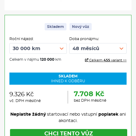
Skladem
Nový vůz
Roční nájezd:
Doba pronájmu:
Celkem v nájmu
120 000
km
Celkem
455
variant >>
SKLADEM
IHNED K ODBĚRU
7.708 Kč
9.326 Kč
bez DPH měsíčně
vč. DPH měsíčně
Neplatíte žádný
startovací nebo vstupní
poplatek
ani
akontaci.
CHCI TENTO VŮZ