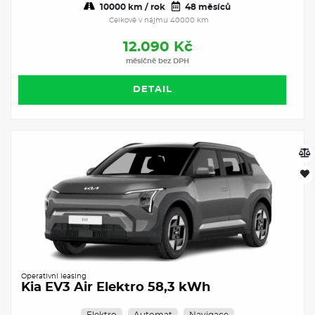
10000 km / rok
48 měsíců
Celkově v nájmu 40000 km
12.090 Kč
měsíčně bez DPH
DETAIL
Operativní leasing
Kia EV3 Air Elektro 58,3 kWh