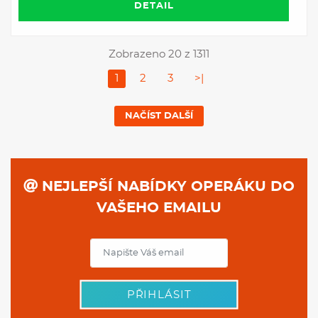
DETAIL
Zobrazeno 20 z 1311
1
2
3
>|
NAČÍST DALŠÍ
NEJLEPŠÍ NABÍDKY OPERÁKU DO
VAŠEHO EMAILU
PŘIHLÁSIT