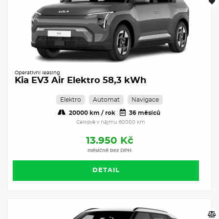
Operativní leasing
Kia EV3 Air Elektro 58,3 kWh
Elektro
Automat
Navigace
20000 km / rok
36 měsíců
Celkově v nájmu 60000 km
13.950 Kč
měsíčně bez DPH
DETAIL