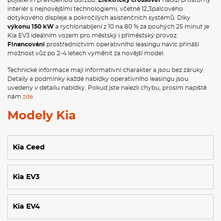
pojištění i pravidelnou údržbu.
Elektrický crossover
nabízí prostorný
interiér s nejnovějšími technologiemi, včetně 12,3palcového
dotykového displeje a pokročilých asistenčních systémů. Díky
výkonu 150 kW
a rychlonabíjení z 10 na 80 % za pouhých 25 minut je
Kia EV3 ideálním vozem pro městský i příměstský provoz.
Financování
prostřednictvím operativního leasingu navíc přináší
možnost vůz po 2-4 letech vyměnit za novější model.
Technické informace mají informativní charakter a jsou bez záruky.
Detaily a podmínky každé nabídky operativního leasingu jsou
uvedeny v detailu nabídky. Pokud jste nalezli chybu, prosím napiště
nám
zde.
Modely Kia
Kia Ceed
Kia EV3
Kia EV4