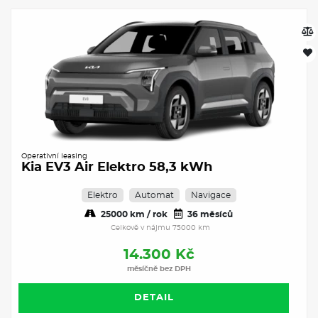
Operativní leasing
Kia EV3 Air Elektro 58,3 kWh
Elektro
Automat
Navigace
25000 km / rok
36 měsíců
Celkově v nájmu 75000 km
14.300 Kč
měsíčně bez DPH
DETAIL