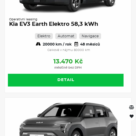
Operativní leasing
Kia EV3 Earth Elektro 58,3 kWh
Elektro
Automat
Navigace
20000 km / rok
48 měsíců
Celkově v nájmu 80000 km
13.470 Kč
měsíčně bez DPH
DETAIL