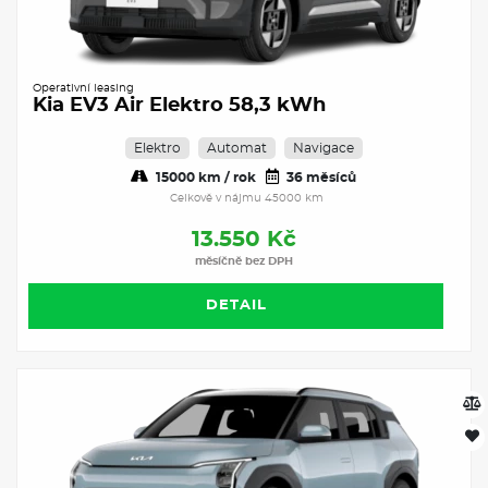
Operativní leasing
Kia EV3 Air Elektro 58,3 kWh
Elektro
Automat
Navigace
15000 km / rok
36 měsíců
Celkově v nájmu 45000 km
13.550 Kč
měsíčně bez DPH
DETAIL