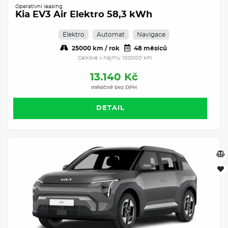
Operativní leasing
Kia EV3 Air Elektro 58,3 kWh
Elektro
Automat
Navigace
25000 km / rok
48 měsíců
Celkově v nájmu 100000 km
13.140 Kč
měsíčně bez DPH
DETAIL