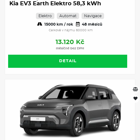
Kia EV3 Earth Elektro 58,3 kWh
Elektro
Automat
Navigace
15000 km / rok
48 měsíců
Celkově v nájmu 60000 km
13.120 Kč
měsíčně bez DPH
DETAIL