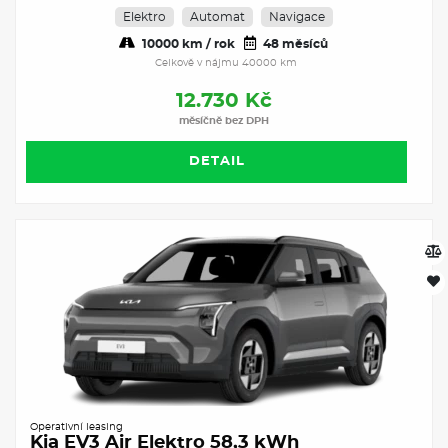
Elektro
Automat
Navigace
10000 km / rok
48 měsíců
Celkově v nájmu 40000 km
12.730 Kč
měsíčně bez DPH
DETAIL
Operativní leasing
Kia EV3 Air Elektro 58,3 kWh