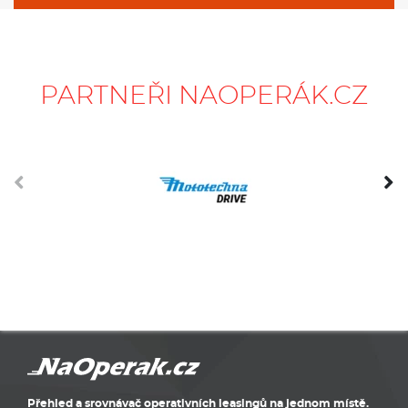
PARTNEŘI NAOPERÁK.CZ
Přehled a srovnávač operativních leasingů na jednom místě.