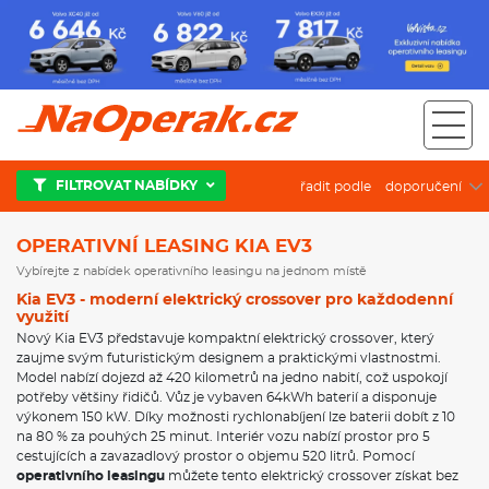
Operativní leasing Kia EV3
FILTROVAT NABÍDKY
řadit podle
OPERATIVNÍ LEASING KIA EV3
Vybírejte z nabídek operativního leasingu na jednom místě
Kia EV3 - moderní elektrický crossover pro každodenní
využití
Nový Kia EV3 představuje kompaktní elektrický crossover, který
zaujme svým futuristickým designem a praktickými vlastnostmi.
Model nabízí dojezd až 420 kilometrů na jedno nabití, což uspokojí
potřeby většiny řidičů. Vůz je vybaven 64kWh baterií a disponuje
výkonem 150 kW. Díky možnosti rychlonabíjení lze baterii dobít z 10
na 80 % za pouhých 25 minut. Interiér vozu nabízí prostor pro 5
cestujících a zavazadlový prostor o objemu 520 litrů. Pomocí
operativního leasingu
můžete tento elektrický crossover získat bez