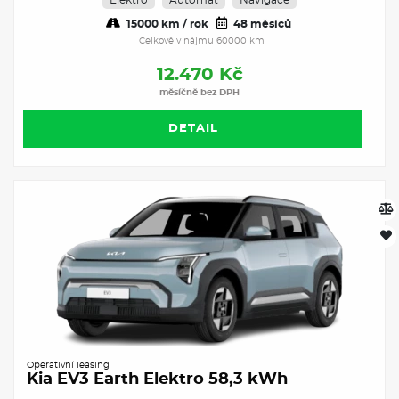
Elektro
Automat
Navigace
15000 km / rok
48 měsíců
Celkově v nájmu 60000 km
12.470 Kč
měsíčně bez DPH
DETAIL
Operativní leasing
Kia EV3 Earth Elektro 58,3 kWh