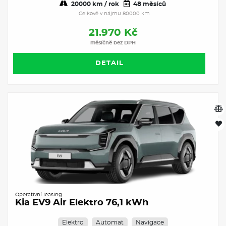
20000 km / rok
48 měsíců
Celkově v nájmu 80000 km
21.970 Kč
měsíčně bez DPH
DETAIL
Operativní leasing
Kia EV9 Air Elektro 76,1 kWh
Elektro
Automat
Navigace