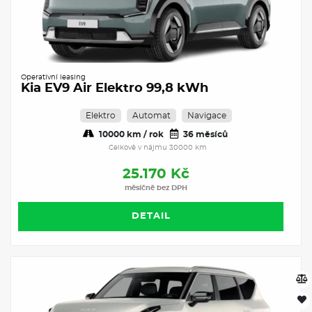
Operativní leasing
Kia EV9 Air Elektro 99,8 kWh
Elektro
Automat
Navigace
10000 km / rok
36 měsíců
Celkově v nájmu 30000 km
25.170 Kč
měsíčně bez DPH
DETAIL