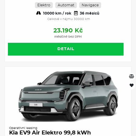
Elektro
Automat
Navigace
10000 km / rok
36 měsíců
Celkově v nájmu 30000 km
23.190 Kč
měsíčně bez DPH
DETAIL
Operativní leasing
Kia EV9 Air Elektro 99,8 kWh