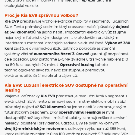
volbu pro moderní rodiny i firmy hledající reprezentativní a
ekologické vozidlo.
Proč je Kia EV9 správnou volbou?
Kia EV9
představuje vrchol elektrické mobility v segmentu luxusních
SUV. Tento prémiový sedmimístný crossover nabízí působivý
dojezd
až 541 kilometrů
na jedno nabití. Impozantní elektrický vůz zaujme
nejen svým futuristickým designem, ale především praktickým
interiérem s možností otočných sedadel ve druhé řadě.
Výkon až 380
koní
zajišťuje dynamickou jízdu, zatímco pokročilé asistenční
systémy včetně
autonomního řízení 3. úrovně
garantují bezpečnost
celé posádky. Díky platformě E-GMP zvládne ultrarychlé nabíjení z 10
na 80 % za pouhých 24 minut.
Operativní leasing
tohoto
technologického skvostu navíc zpřístupňuje prémiovou
elektromobilitu širšímu okruhu zájemců.
Kia EV9: Luxusní elektrické SUV dostupné na operativní
leasing
Vlajková loď značky
Kia EV9
představuje revoluční krok v segmentu
elektrických SUV. Tento prémiový sedmimístný elektromobil nabízí
působivý dojezd až
541 kilometrů
na jedno nabití a ohromuje svým
futuristickým designem. Díky
operativnímu leasingu
je nyní
dostupnější než kdy dříve - měsíční splátky zahrnují veškeré servisní
náklady, pojištění i pravidelnou údržbu. EV9 se pyšní výkonným
dvojitým elektrickým motorem
s celkovým výkonem až 385 koní,
který zajišťuje zrychlení z 0 na 100 km/h za pouhých 5,3 sekundy. Vůz