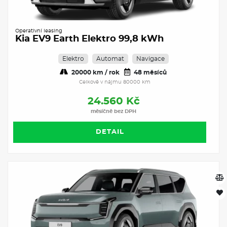
Operativní leasing
Kia EV9 Earth Elektro 99,8 kWh
Elektro
Automat
Navigace
20000 km / rok
48 měsíců
Celkově v nájmu 80000 km
24.560 Kč
měsíčně bez DPH
DETAIL