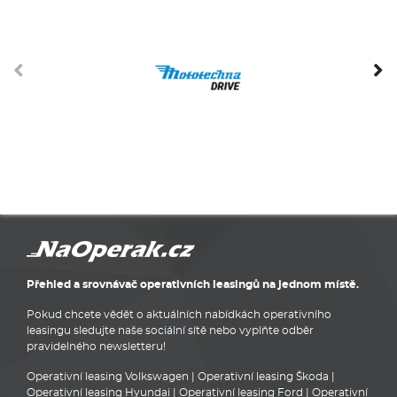
Přehled a srovnávač operativních leasingů na jednom místě.
Pokud chcete vědět o aktuálních nabídkách operativního
leasingu sledujte naše sociální sítě nebo vyplňte odběr
pravidelného newsletteru!
Operativní leasing Volkswagen
|
Operativní leasing Škoda
|
Operativní leasing Hyundai
|
Operativní leasing Ford
|
Operativní