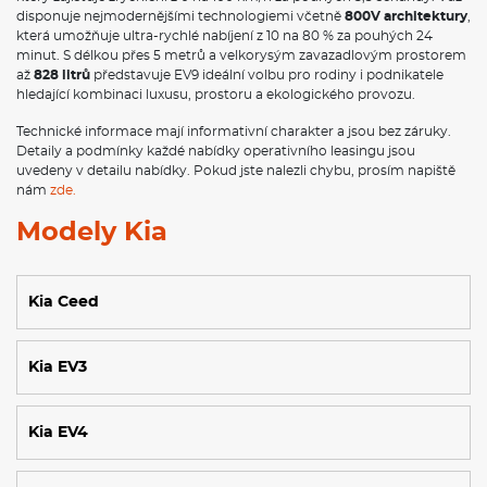
disponuje nejmodernějšími technologiemi včetně
800V architektury
,
která umožňuje ultra-rychlé nabíjení z 10 na 80 % za pouhých 24
minut. S délkou přes 5 metrů a velkorysým zavazadlovým prostorem
až
828 litrů
představuje EV9 ideální volbu pro rodiny i podnikatele
hledající kombinaci luxusu, prostoru a ekologického provozu.
Technické informace mají informativní charakter a jsou bez záruky.
Detaily a podmínky každé nabídky operativního leasingu jsou
uvedeny v detailu nabídky. Pokud jste nalezli chybu, prosím napiště
nám
zde.
Modely Kia
Kia Ceed
Kia EV3
Kia EV4