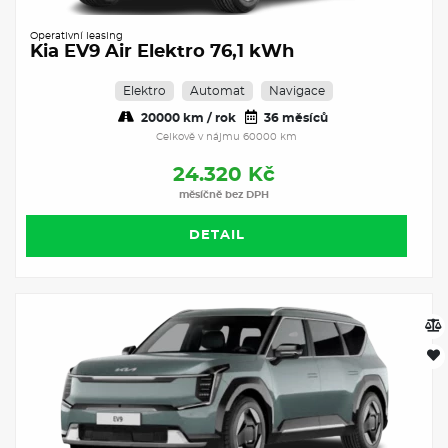
Operativní leasing
Kia EV9 Air Elektro 76,1 kWh
Elektro
Automat
Navigace
20000 km / rok
36 měsíců
Celkově v nájmu 60000 km
24.320 Kč
měsíčně bez DPH
DETAIL