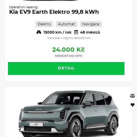
Operativní leasing
Kia EV9 Earth Elektro 99,8 kWh
Elektro
Automat
Navigace
15000 km / rok
48 měsíců
Celkově v nájmu 60000 km
24.000 Kč
měsíčně bez DPH
DETAIL