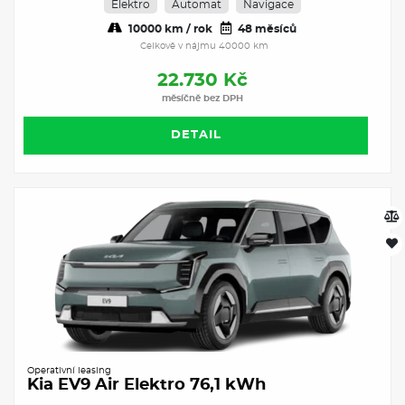
Elektro
Automat
Navigace
10000 km / rok
48 měsíců
Celkově v nájmu 40000 km
22.730 Kč
měsíčně bez DPH
DETAIL
Operativní leasing
Kia EV9 Air Elektro 76,1 kWh