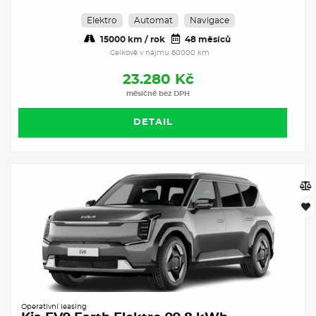
Elektro
Automat
Navigace
15000 km / rok
48 měsíců
Celkově v nájmu 60000 km
23.280 Kč
měsíčně bez DPH
DETAIL
Operativní leasing