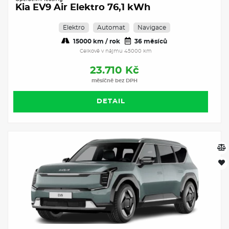
Kia EV9 Air Elektro 76,1 kWh
Elektro
Automat
Navigace
15000 km / rok
36 měsíců
Celkově v nájmu 45000 km
23.710 Kč
měsíčně bez DPH
DETAIL