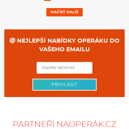
NAČÍST DALŠÍ
NEJLEPŠÍ NABÍDKY OPERÁKU DO
VAŠEHO EMAILU
PŘIHLÁSIT
PARTNEŘI NAOPERÁK.CZ