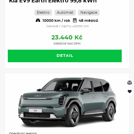
Kia EV9 Earth Elektro 99,8 kWh
Elektro
Automat
Navigace
10000 km / rok
48 měsíců
Celkově v nájmu 40000 km
23.440 Kč
měsíčně bez DPH
DETAIL
Operativní leasing