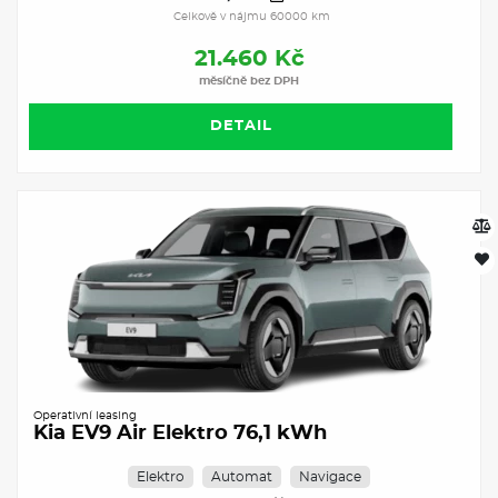
Celkově v nájmu 60000 km
21.460 Kč
měsíčně bez DPH
DETAIL
Operativní leasing
Kia EV9 Air Elektro 76,1 kWh
Elektro
Automat
Navigace