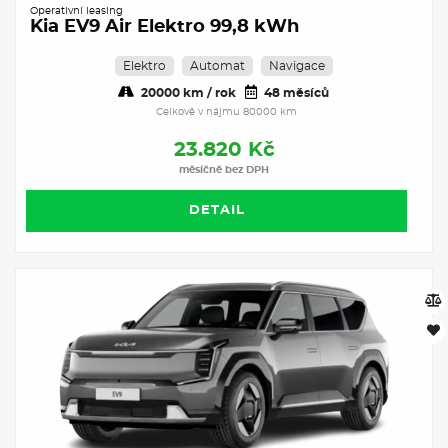
Operativní leasing
Kia EV9 Air Elektro 99,8 kWh
Elektro
Automat
Navigace
20000 km / rok
48 měsíců
Celkově v nájmu 80000 km
23.820 Kč
měsíčně bez DPH
DETAIL