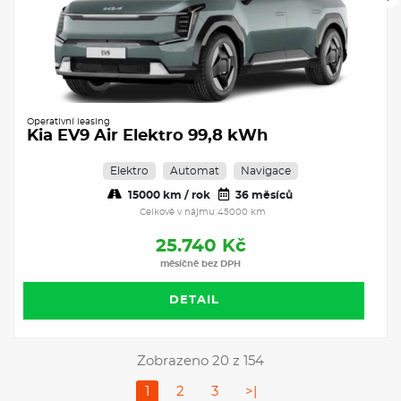
Operativní leasing
Kia EV9 Air Elektro 99,8 kWh
Elektro
Automat
Navigace
15000 km / rok
36 měsíců
Celkově v nájmu 45000 km
25.740 Kč
měsíčně bez DPH
DETAIL
Zobrazeno 20 z 154
1
2
3
>|