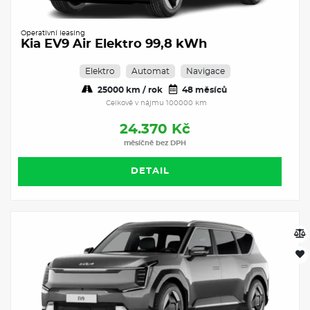
Operativní leasing
Kia EV9 Air Elektro 99,8 kWh
Elektro
Automat
Navigace
25000 km / rok
48 měsíců
Celkově v nájmu 100000 km
24.370 Kč
měsíčně bez DPH
DETAIL