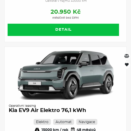
Celkově v nájmu 40000 km
20.950 Kč
měsíčně bez DPH
DETAIL
Operativní leasing
Kia EV9 Air Elektro 76,1 kWh
Elektro
Automat
Navigace
15000 km / rok
48 měsíců