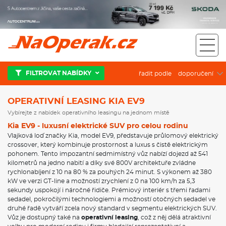
Operativní leasing Kia EV9
FILTROVAT NABÍDKY
řadit podle
OPERATIVNÍ LEASING KIA EV9
Vybírejte z nabídek operativního leasingu na jednom místě
Kia EV9 - luxusní elektrické SUV pro celou rodinu
Vlajková loď značky Kia, model EV9, představuje průlomový elektrický
crossover, který kombinuje prostornost a luxus s čistě elektrickým
pohonem. Tento impozantní sedmimístný vůz nabízí dojezd až 541
kilometrů na jedno nabití a díky své 800V architektuře zvládne
rychlonabíjení z 10 na 80 % za pouhých 24 minut. S výkonem až 380
kW ve verzi GT-line a možností zrychlení z 0 na 100 km/h za 5,3
sekundy uspokojí i náročné řidiče. Prémiový interiér s třemi řadami
sedadel, pokročilými technologiemi a možností otočných sedadel ve
druhé řadě vytváří zcela nový standard v segmentu elektrických SUV.
Vůz je dostupný také na
operativní leasing
, což z něj dělá atraktivní