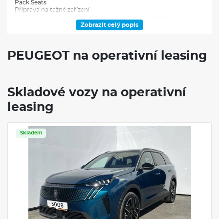
Pack Seats
Příprava na tažné zařízení
PEUGEOT i-Connect Advanced – Online 3D navigace
Hliníková kola 19" BREDA černá s výbrusem
Zobrazit celý popis
Sportovní hliníkové pedály a opěrka nohy
VÝBAVA:
PEUGEOT na operativní leasing
Klimatizace
Navigace
Skladové vozy na operativní
leasing
Skladem