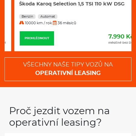
7.990 Kč
PROHLÉDNOUT
měsíčně bez DPH
VŠECHNY NAŠE TIPY VOZŮ NA
OPERATIVNÍ LEASING
Proč jezdit vozem na
operativní leasing?
Leasing je levnější než jezdit vlastním
novým vozem