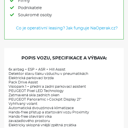
Firmy
Podnikatele
Soukromé osoby
Co je operativní leasing?
Jak funguje NaOperak.cz?
POPIS VOZU, SPECIFIKACE A VÝBAVA:
6x airbag + ESP + ASR + Hill Assist
Detektor stavu tlaku vzduchu v pneumatikách
Elektrická parkovací brzda
Pack Drive Assist
Visiopark 1 + přední a zadní parkovací asistent
PEUGEOT Pixel LED Technology
Zatmavená skla zadních oken
PEUGEOT Panoramic i-Cockpit Display 21"
Vyhřívaný volant
Automatická dvouzónová klimatizace
Hands-free přístup a startování vozu Proximity
Hands-free otevírání víka
zavazadlového prostoru
Elektricky sklopná vnější zpětná zrcátka