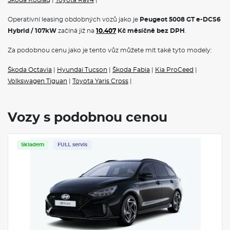
Operativní leasing obdobných vozů jako je
Peugeot 5008 GT e-DCS6
Hybrid / 107kW
začíná již na
10.407
Kč měsíčně bez DPH
.
Za podobnou cenu jako je tento vůz můžete mít také tyto modely:
Škoda Octavia
|
Hyundai Tucson
|
Škoda Fabia
|
Kia ProCeed
|
Volkswagen Tiguan
|
Toyota Yaris Cross
|
Vozy s podobnou cenou
Skladem
FULL servis