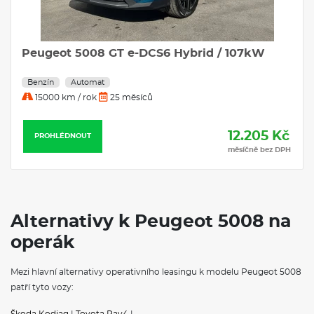
Peugeot 5008 GT e-DCS6 Hybrid / 107kW
Benzín
Automat
15000 km / rok
25 měsíců
12.205 Kč
PROHLÉDNOUT
měsíčně bez DPH
Alternativy k Peugeot 5008 na
operák
Mezi hlavní alternativy operativního leasingu k modelu Peugeot 5008
patří tyto vozy:
Škoda Kodiaq
|
Toyota Rav4
|