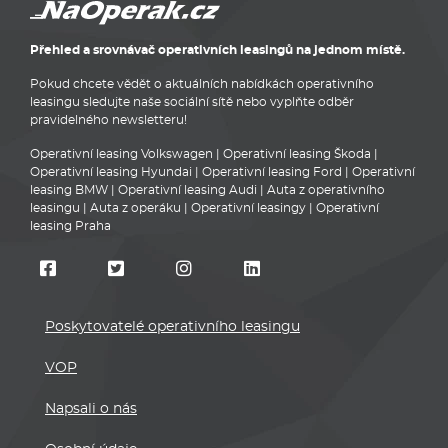
leasingu sledujte naše sociální sítě nebo vyplňte odběr
pravidelného newsletteru!
Operativní leasing Volkswagen
|
Operativní leasing Škoda
|
Operativní leasing Hyundai
|
Operativní leasing Ford
|
Operativní
leasing BMW
|
Operativní leasing Audi
|
Auta z operativního
leasingu
|
Auta z operáku
|
Operativní leasingy
|
Operativní
leasing Praha
Poskytovatelé operativního leasingu
VOP
Napsali o nás
Osobní údaje
Mapa stránek
Kontakt