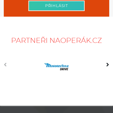
PARTNEŘI NAOPERÁK.CZ
Přehled a srovnávač operativních leasingů na jednom místě.
Pokud chcete vědět o aktuálních nabídkách operativního