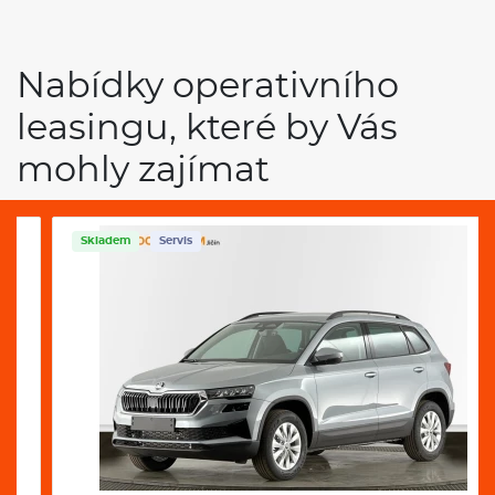
leasingu, které by Vás
mohly zajímat
Skladem
Servis
Škoda Karoq Selection 1,5 TSI 110 kW DSG
Benzín
Automat
10000 km / rok
36 měsíců