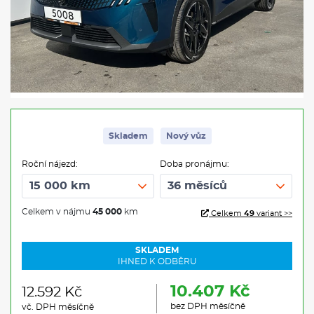
Skladem
Nový vůz
Roční nájezd:
Doba pronájmu:
Celkem v nájmu
45 000
km
Celkem
49
variant >>
SKLADEM
IHNED K ODBĚRU
10.407 Kč
12.592 Kč
bez DPH měsíčně
vč. DPH měsíčně