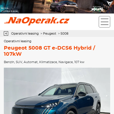
Operativní leasing Peugeot 5008 GT e-DCS6 Hybrid / 107kW
Operativní leasing
>
Peugeot
>
5008
Operativní leasing
Peugeot 5008 GT e-DCS6 Hybrid /
107kW
Benzín
,
SUV
,
Automat
,
Klimatizace
,
Navigace
, 107 kw