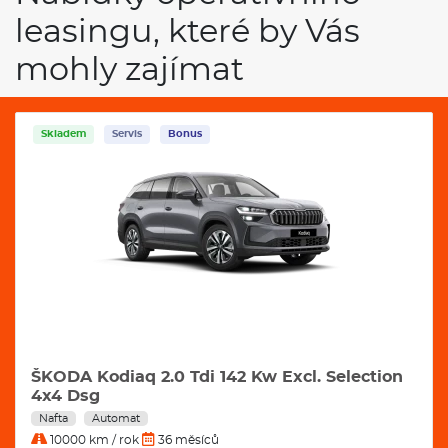
kdo hledají spolehlivost a komfort v každodenním použití.
leasingu, které by Vás
VÝBAVA:
mohly zajímat
Klimatizace
Navigace
Skladem
Servis
Bonus
ŠKODA Kodiaq 2.0 Tdi 142 Kw Excl. Selection
4x4 Dsg
Nafta
Automat
10000 km / rok
36 měsíců