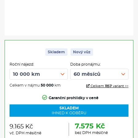
Skladem
Nový vůz
Roční nájezd:
Doba pronájmu:
Celkem v nájmu
50 000
km
Celkem
1157
variant >>
Garanční prohlídky v ceně
SKLADEM
IHNED K ODBĚRU
7.575 Kč
9.165 Kč
bez DPH měsíčně
vč. DPH měsíčně