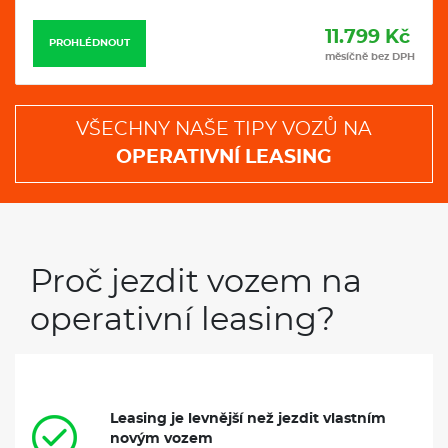
11.799 Kč
PROHLÉDNOUT
měsíčně bez DPH
VŠECHNY NAŠE TIPY VOZŮ NA
OPERATIVNÍ LEASING
Proč jezdit vozem na
operativní leasing?
Leasing je levnější než jezdit vlastním
novým vozem