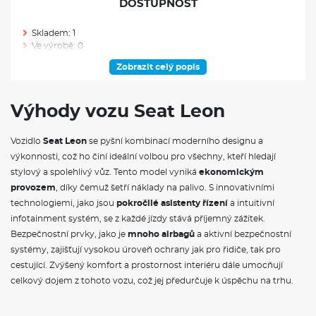
DOSTUPNOST
Skladem: 1
Ve výrobě: 0
Zobrazit celý popis
VÝBAVA NAD RÁMEC VÝBAVOVÉHO STUPNĚ
Paket Winter: vyhřívaná přední sedadla, vyhřívaný volant
Výhody vozu Seat Leon
Alarm: včetně funkce "SAFE"
Zadní parkovací kamera
Vozidlo
Seat Leon
se pyšní kombinací moderního designu a
Kessy: bezklíčový přístup a startování vozu tlačítkem, bez
funkce SAFE, pouze ve spojení s Alarmem (WAS)
výkonnosti, což ho činí ideální volbou pro všechny, kteří hledají
Tmavá okna od B sloupku
stylový a spolehlivý vůz. Tento model vyniká
ekonomickým
Příprava pro tažné zařízení
provozem
, díky čemuž šetří náklady na palivo. S innovativními
Elektricky ovládaná a sklopná zpětná zrcátka včetně
technologiemi, jako jsou
pokročilé asistenty řízení
a intuitivní
parkovací funkce
infotainment systém, se z každé jízdy stává příjemný zážitek.
Akční paket Technology Style: Paket Winter, Zadní parkovací
kamera, Kessy, Alarm, Tmavá okna od B sloupku, El. sklopná
Bezpečnostní prvky, jako je
mnoho airbagů
a aktivní bezpečnostní
zpětná zrcátka vč. parkovací funkce
systémy, zajišťují vysokou úroveň ochrany jak pro řidiče, tak pro
Prodloužená záruka výrobce na 5 let nebo maximálně 100 000
cestující. Zvýšený komfort a prostornost interiéru dále umocňují
km (Prodloužená záruka se skládá z 2leté zákonné záruky a
celkový dojem z tohoto vozu, což jej předurčuje k úspěchu na trhu.
3leté prodloužené záruky výrobce. Prodloužená záruka je
poskytována u všech autorizovaných servisů SEAT a je v
plném rozsahu záručních podmínek stanovených výrobcem).