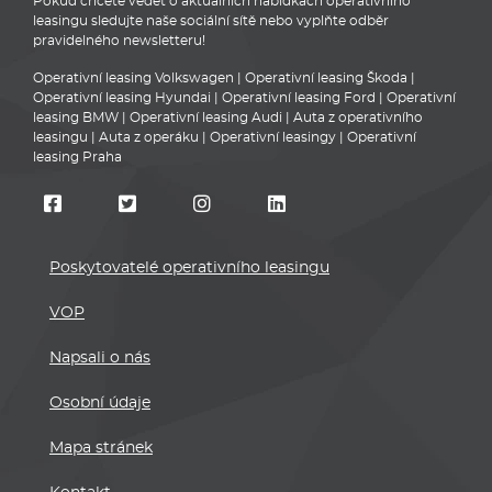
Pokud chcete vědět o aktuálních nabídkách operativního
leasingu sledujte naše sociální sítě nebo vyplňte odběr
pravidelného newsletteru!
Operativní leasing Volkswagen
|
Operativní leasing Škoda
|
Operativní leasing Hyundai
|
Operativní leasing Ford
|
Operativní
leasing BMW
|
Operativní leasing Audi
|
Auta z operativního
leasingu
|
Auta z operáku
|
Operativní leasingy
|
Operativní
leasing Praha
Poskytovatelé operativního leasingu
VOP
Napsali o nás
Osobní údaje
Mapa stránek