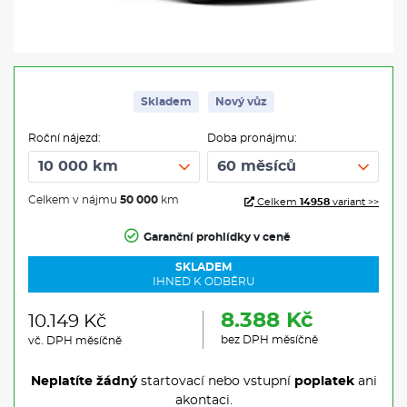
Skladem
Nový vůz
Roční nájezd:
Doba pronájmu:
Celkem v nájmu
50 000
km
Celkem
14958
variant >>
Garanční prohlídky v ceně
SKLADEM
IHNED K ODBĚRU
8.388 Kč
10.149 Kč
bez DPH měsíčně
vč. DPH měsíčně
Neplatíte žádný
startovací nebo vstupní
poplatek
ani
akontaci.