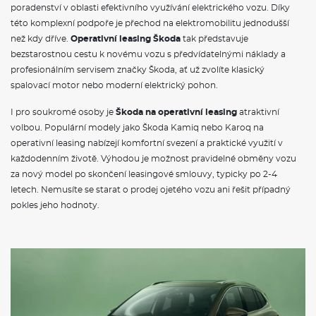
poradenství v oblasti efektivního využívání elektrického vozu. Díky
VÝBAVA:
této komplexní podpoře je přechod na elektromobilitu jednodušší
než kdy dříve.
Operativní leasing Škoda
tak představuje
Klimatizace
bezstarostnou cestu k novému vozu s předvídatelnými náklady a
profesionálním servisem značky Škoda, ať už zvolíte klasický
spalovací motor nebo moderní elektrický pohon.
I pro soukromé osoby je
Škoda na operativní leasing
atraktivní
volbou. Populární modely jako Škoda Kamiq nebo Karoq na
operativní leasing nabízejí komfortní svezení a praktické využití v
každodenním životě. Výhodou je možnost pravidelné obměny vozu
za nový model po skončení leasingové smlouvy, typicky po 2-4
letech. Nemusíte se starat o prodej ojetého vozu ani řešit případný
pokles jeho hodnoty.