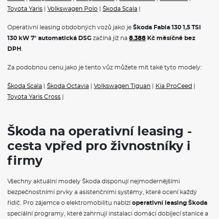
USB-C u vnitřního zpětného zrcátka
Toyota Yaris
|
Volkswagen Polo
|
Škoda Scala
|
Deštník ve dveřích řidiče
Chromový paket
Operativní leasing obdobných vozů jako je
Škoda Fabia 130 1,5 TSI
Středová konzole s vyjímatelným dvojitým držákem nápojů
4 sklopná stropní madla
130 kW 7° automatická DSG
začíná již na
8.388
Kč měsíčně bez
Sklopné klíčky dálkového centrálního zamykání
DPH
.
POJIŠTĚNÍ
Za podobnou cenu jako je tento vůz můžete mít také tyto modely:
Škoda Scala
|
Škoda Octavia
|
Volkswagen Tiguan
|
Kia ProCeed
|
Povinné ručení
Havarijní pojištění se spoluúčastí 10%
Toyota Yaris Cross
|
Pojištění skel
Operativní leasing Škoda
představuje ideální řešení pro
Škoda na operativní leasing -
podnikatele, firmy i soukromé osoby. Tento moderní způsob
financování vám umožní jezdit v novém voze bez nutnosti jeho
cesta vpřed pro živnostníky i
koupě.
Škoda na operativní leasing
nabízí kompletní portfolio
modelů, od městského vozítka Fabia přes prostorný Octavia
firmy
Combi až po luxusní SUV Kodiaq.
Na operák
, si můžete pořídit
také čistě elektrické vozy
Škoda Elroq
a
Škoda Enyaq na
Všechny aktuální modely Škoda disponují nejmodernějšími
operativní leasing,
nebo hybridnín vozy Superb iV a Kodiaq iV. V
měsíční splátce jsou obvykle zahrnuty veškeré servisní náklady,
bezpečnostními prvky a asistenčními systémy, které ocení každý
pojištění i pravidelná údržba, což vám umožní přesně plánovat
řidič. Pro zájemce o elektromobilitu nabízí
operativní leasing Škoda
výdaje spojené s provozem vozidla.
speciální programy, které zahrnují instalaci domácí dobíjecí stanice a