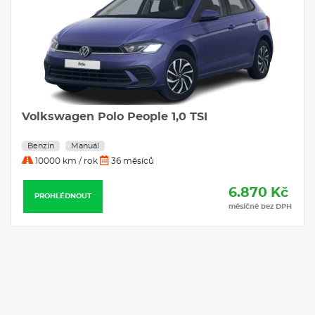
Hyundai i20 Smart 1,0 T-GDI 66 kW Aurora
Gray 1,0 T-GDI
Benzín
Manuál
20000 km / rok
25 měsíců
7.361 Kč
PROHLÉDNOUT
měsíčně bez DPH