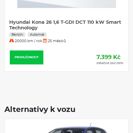
Hyundai Kona 26 1,6 T-GDI DCT 110 kW Smart
Technology
Benzín
Automat
20000 km / rok
25 měsíců
7.399 Kč
PROHLÉDNOUT
měsíčně bez DPH
Alternativy k vozu
Skladem
FULL servis