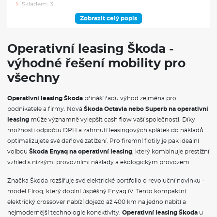
Skladem: 3
Ve výrobě: 0
Zobrazit celý popis
VÝBAVA NAD RÁMEC VÝBAVOVÉHO STUPNĚ
Operativní leasing Škoda -
Rezervní kolo (neplnohodnotné)
výhodné řešení mobility pro
Sada nářadí a zvedák vozu
Škoda Prodloužená záruka na 5 let, do 100 000 km
všechny
VÝBAVA VE VÝBAVA STUPNI
Operativní leasing Škoda
přináší řadu výhod zejména pro
podnikatele a firmy. Nová
Škoda Octavia nebo Superb na operativní
Rozpoznávání dopravních značek
leasing
může významně vylepšit cash flow vaší společnosti. Díky
Dekor palubní desky umělá kůže Carbon s bílým prošitím
Sportovní kryty pedálů
možnosti odpočtu DPH a zahrnutí leasingových splátek do nákladů
Textilní koberce vpředu a vzadu
optimalizujete své daňové zatížení. Pro firemní flotily je pak ideální
Kabinový vzduchový filtr s aktivním uhlím
volbou
Škoda Enyaq na operativní leasing
, který kombinuje prestižní
Cargo element
vzhled s nízkými provozními náklady a ekologickým provozem.
Závěsná multifunkční kapsa
Sunset
Značka Škoda rozšiřuje své elektrické portfolio o revoluční novinku -
Vnitřní zpětné zrcátko s automatickým stmíváním
Elektrické ovládání oken vpředu a vzadu
model Elroq, který doplní úspěšný Enyaq iV. Tento kompaktní
Schránka před spolujezdcem
elektrický crossover nabízí dojezd až 400 km na jedno nabití a
Dekorační lišta palubní desky šedá
nejmodernější technologie konektivity.
Operativní leasing Škoda
u
Sluneční clony s kosmetickým zrcátkem