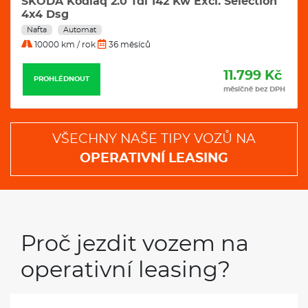
VW Tayron 2,0 Tdi 142 kW 4motion R-Line
DSG automat
Nafta
Automat
10000 km / rok
36 měsíců
11.989 Kč
PROHLÉDNOUT
měsíčně bez DPH
VŠECHNY NAŠE TIPY VOZŮ NA
OPERATIVNÍ LEASING
Proč jezdit vozem na
operativní leasing?