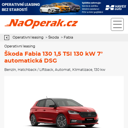
Operativní leasing Škoda Fabia 130 1,5 TSI 130 kW 7° automatická
DSG
Operativní leasing
>
Škoda
>
Fabia
Operativní leasing
Škoda Fabia 130 1,5 TSI 130 kW 7°
automatická DSG
Benzín
,
Hatchback / Liftback
,
Automat
,
Klimatizace
, 130 kw