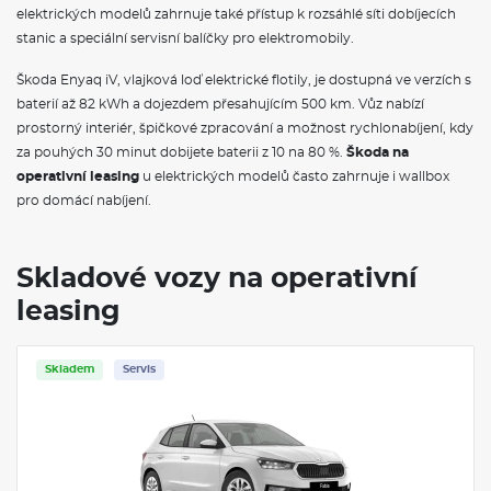
elektrických modelů zahrnuje také přístup k rozsáhlé síti dobíjecích
Dekorativní výdechy klimatizace
stanic a speciální servisní balíčky pro elektromobily.
Síťový program s pružnou odkládací schránkou
Kožená hlavice řadící páky
Oboustranný koberec do zavazadlového prostoru
Škoda Enyaq iV, vlajková loď elektrické flotily, je dostupná ve verzích s
Schránka na brýle
baterií až 82 kWh a dojezdem přesahujícím 500 km. Vůz nabízí
2 čtecí lampičky vpředu, 2 vzadu
prostorný interiér, špičkové zpracování a možnost rychlonabíjení, kdy
Dvouzónová klimatizace Climatronic
za pouhých 30 minut dobijete baterii z 10 na 80 %.
Škoda na
Osvětlení zavazadlového prostoru
operativní leasing
Černě lakované nápisy na pátých dveřích
u elektrických modelů často zahrnuje i wallbox
Sportovní nárazníky
pro domácí nabíjení.
Škrabka na led ve víku palivové nádrže
Standardní lišty oken
Konvexní vnější zpětná zrcátka
Skladové vozy na operativní
Vnější zpětná zrcátka lakovaná v barvě střechy
Mřížka chladiče
leasing
El. sklápění pro vnější zrcátka s aut. stmíváním u řidiče, el.
nastavitelná a vyhřívaná
Parkovací senzory vpředu a vzadu
Skladem
Servis
Bi-LED přední světlomety s černým vnitřním orámováním
Stěrač zadního okna s ostřikovačem
LED zadní světla
Pneumatiky 215/40 R18 89W XL
Krytky šroubů kol
Bezpečnostní šrouby kol