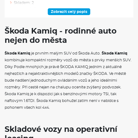
Skladem: 2
Ve výrobě: 0
Zobrazit celý popis
VÝBAVA NAD RÁMEC VÝBAVOVÉHO STUPNĚ
Škoda Kamiq - rodinné auto
Rezervní kolo (neplnohodnotné)
nejen do města
Sada nářadí
Škoda Prodloužená záruka na 5 let, do 100 000 km
Škoda Kamiq
je prvním malým SUV od Škoda Auto.
Škoda Kamiq
VÝBAVA VE VÝBAVA STUPNI
kombinuje kompaktní rozměry vozů do města s prvky menších SUV.
Díky Podle mnohých je právě ŠKODA KAMIQ jedním z aktuálně
Rozpoznávání dopravních značek
nejhezčích a nejaktraktivnějších modelů značky ŠKODA. Ve městě
Cargo elementy
bude nadšení jednoduchým ovládáním vozů a jeho ideálními
Kryt zavazadlového prostoru se sítí na zavazadla
rozměry. Při cestě nejen na chalupu oceníte zvýšený podvozek.
Elektrické ovládání oken vpředu a vzadu
Schránka před spolujezdcem
Škoda Kamiq je k dispozici jak s benzínovými motory TSI, tak
Sluneční clony s kosmetickým zrcátkem
naftovým 1.6TDI. Škoda Kamiq bohužel zatím není v nabídce s
Černé lesklé orámování v interiéru
pohonem všech kol 4x4.
Síťový program
Šedý strop
Kožená hlavice řadicí páky a madlo ruční brzdy
Schránka na brýle
Skladové vozy na operativní
Textilní dekor palubní desky šedý Creppe
Manuální klimatizace