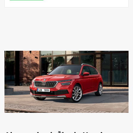
Vyhřívaná přední sedadla
Loketní opěrka vpředu s úložným prostorem
Manuálně nastavitelná bederní opěrka v předních sedadlech
8" obrazovka infotainmentu
DAB - digitální radiopříjem
Virtuální kokpit mini 8"
Bluetooth
Příprava pro služby Škoda Connect M
2× USB-C vpředu a 2× USB-C vzadu (nabíjecí výkon až 45 W)
8 reproduktorů
Bezdrátový SmartLink
Rozpoznání únavy řidiče
Tísňové volání eCall
Asistent rozjezdu do kopce
2× i-Size a 2× Top Tether vzadu, i-Size a Top Tether na sedadle
spolujezdce
Startování tlačítkem a dálkové centrální zamykání
Airbag řidiče a spolujezdce
2× boční airbag vpředu, 2× hlavový airbag
Asistent udržování jízdního pruhu (Lane Assist)
Front Assist - s upozorněním a zabrzděním při hrozící kolizi s
vozidly, chodci a cyklisty
12V zásuvka v zavazadlovém prostoru
Držák na parkovací lístky za čelním sklem
Světla pro denní svícení s funkcí Coming Home a Leaving