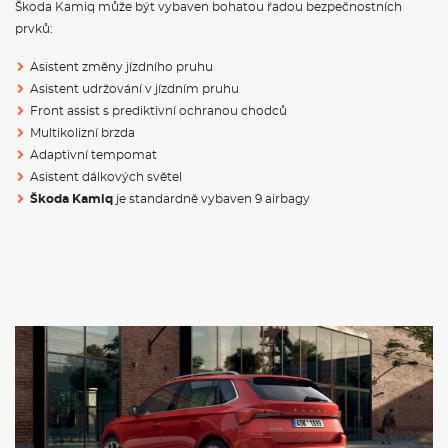
Škoda Kamiq může být vybaven bohatou řadou bezpečnostních
Škoda Kamiq
to je první crossover ŠKODA.
Škoda Kamiq
je
c
hytrá kombinace SUV a praktického městského vozu. Nyní k
prvků:
dispozici i na
operativní leasing
.
Asistent změny jízdního pruhu
Rozměry
Asistent udržování v jízdním pruhu
Výška
1531mm
Front assist s prediktivní ochranou chodců
Multikolizní brzda
Šířka
1793mm
Adaptivní tempomat
Délka
4241mm
Asistent dálkových světel
Škoda Kamiq
je standardně vybaven 9 airbagy
Rozvor
2651 mm
Objem kufru
400 / 1506 l
Hmotnost
1214
- 1825 Kg
VÝBAVA:
Klimatizace