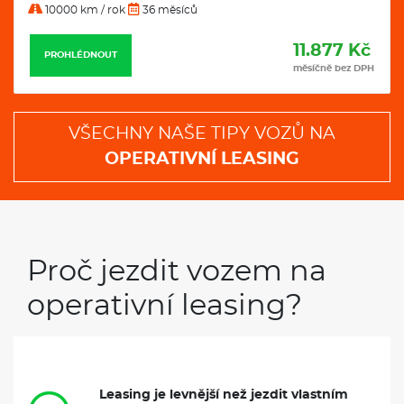
10000 km / rok
36 měsíců
11.877 Kč
PROHLÉDNOUT
měsíčně bez DPH
VŠECHNY NAŠE TIPY VOZŮ NA
OPERATIVNÍ LEASING
Proč jezdit vozem na
operativní leasing?
Leasing je levnější než jezdit vlastním