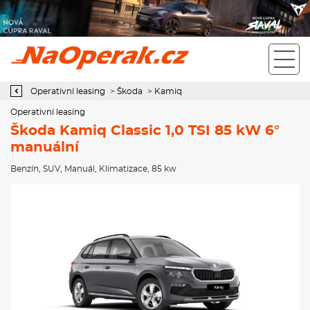
Operativní leasing Škoda Kamiq Classic 1,0 TSI 85 kW 6° manuální
Operativní leasing
>
Škoda
>
Kamiq
Operativní leasing
Škoda Kamiq Classic 1,0 TSI 85 kW 6°
manuální
Benzín
,
SUV
,
Manuál
,
Klimatizace
, 85 kw