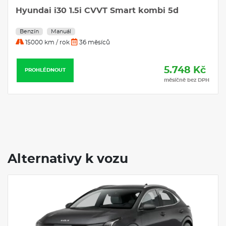
Hyundai i30 1.5i CVVT Smart kombi 5d
Benzín
Manuál
15000 km / rok
36 měsíců
5.748 Kč
PROHLÉDNOUT
měsíčně bez DPH
Alternativy k vozu