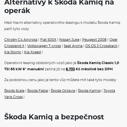
Alternativy k Škoda Kamiq na
Home
Světelný senzor
operák
Regulace sklonu světlometů
Tempomat s omezovačem rychlosti
Přední mlhové světlomety
Mezi hlavní alternativy operativního leasingu k modelu Škoda Kamiq
Ukazatel stavu kapaliny ostřikovačů
patří tyto vozy:
Jednotónová siréna
Kapsy na zadní části předních sedadel
Citroën C4 Aircross
|
Fiat 500X
|
Nissan Juke
|
Peugeot 2008
|
Opel
Signalizace nezapnutého bezpečnostního pásu
Crossland X
|
Volkswagen T-cross
|
Seat Arona
|
DS DS 3 Crossback
|
Parkovací kamera vzadu
Systém Start/Stop
Kia Stonic
|
Kia Xceed
|
Škrabka na led ve víku nádrže
Deštník ve dveřích řidiče
Operativní leasing obdobných vozů jako je
Škoda Kamiq Classic 1,0
Středová konzole s držáky nápojů
TSI 85 kW 6° manuální
začíná již na
6.733
Kč měsíčně bez DPH
.
Sklopné klíčky dálkového centrálního zamykání
Za podobnou cenu jako je tento vůz můžete mít také tyto modely:
POJIŠTĚNÍ
Škoda Scala
|
Škoda Fabia
|
Škoda Octavia
|
Škoda Kamiq
|
Toyota
Povinné ručení
Yaris Cross
|
Havarijní pojištění se spoluúčastí 10%
Pojištění skel
Škoda Kamiq a bezpečnost
ŠKODA KAMIQ - ČESKÝ CROSSOVER