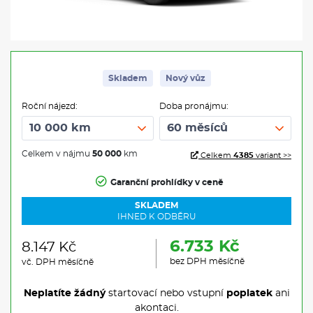
Skladem
Nový vůz
Roční nájezd:
Doba pronájmu:
Celkem v nájmu
50 000
km
Celkem
4385
variant >>
Garanční prohlídky v ceně
SKLADEM
IHNED K ODBĚRU
6.733 Kč
8.147 Kč
bez DPH měsíčně
vč. DPH měsíčně
Neplatíte žádný
startovací nebo vstupní
poplatek
ani
akontaci.