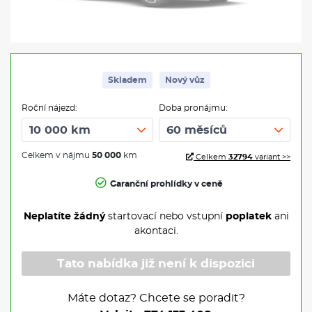
Skladem
Nový vůz
Roční nájezd:
Doba pronájmu:
Celkem v nájmu
50 000
km
Celkem
32794
variant >>
Garanční prohlídky v ceně
Neplatíte žádný
startovací nebo vstupní
poplatek
ani
akontaci.
Tato nabídka již není k dispozici
Máte dotaz? Chcete se poradit?