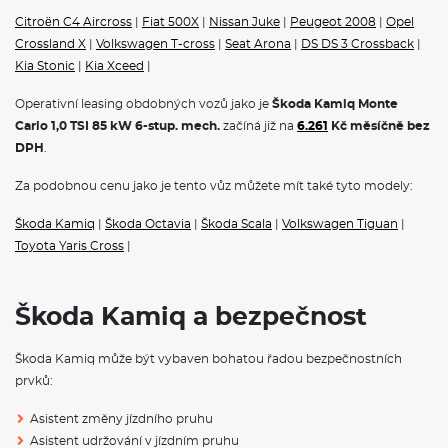
Boční airbag vpředu, s hlavovým airbagem
Citroën C4 Aircross
|
Fiat 500X
|
Nissan Juke
|
Peugeot 2008
|
Opel
Asistent udržování jízdního pruhu (Lane Assist)
Crossland X
|
Volkswagen T-cross
|
Seat Arona
|
DS DS 3 Crossback
|
Front Assist - s upozorněním a zabržděním při hrozící kolizi s
vozidly, chodci a cyklisty
Kia Stonic
|
Kia Xceed
|
Alarm
12V zásuvka v zavazadlovém prostoru
Operativní leasing obdobných vozů jako je
Škoda Kamiq Monte
Bez 2. baterie
Carlo 1,0 TSI 85 kW 6-stup. mech.
začíná již na
6.261
Kč měsíčně bez
Světlo pro denní svícení s asistenčním světlem a funkcí
DPH
.
Coming Home a Leaving home
Světelný a dešťový asistent
Za podobnou cenu jako je tento vůz můžete mít také tyto modely:
Automatická regulace sklonu světlometů
Tempomat s omezovačem rychlosti
Škoda Kamiq
|
Škoda Octavia
|
Škoda Scala
|
Volkswagen Tiguan
|
Mlhové světlo a odbočovací světlo
Jednotónová siréna
Toyota Yaris Cross
|
Bez dodat. ukazatele poruch funkce
Kontrola zapnutí bezpečnostního pásu, optická a akustická, el.
kontakt
Škoda Kamiq a bezpečnost
Systém Start/Stop
Bez smlouvy o údržbě
S deštníkem
Škoda Kamiq může být vybaven bohatou řadou bezpečnostních
Klíček pro systém zamykání s dálkovým ovládáním
prvků:
POJIŠTĚNÍ
Asistent změny jízdního pruhu
Asistent udržování v jízdním pruhu