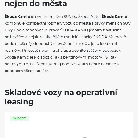
nejen do města
Sada nářadí
Disky kol z lehké slitiny Ursa 18" černé leštěné 7J × 18" ET39
Krytky šroubů kol
Škoda Kamiq
je prvním malým SUV od Škoda Auto.
Škoda Kamiq
Pneumatiky 215/45 R18 89V s optimalizovaným valivým
kombinuje kompaktní rozměry vozů do města s prvky menších SUV.
odporem
Díky Podle mnohých je právě ŠKODA KAMIQ jedním z aktuálně
Ursa 18" černá leštená
Vyhřívané čelní sklo
nejhezčích a nejaktraktivnějších modelů značky ŠKODA. Ve městě
bude nadšení jednoduchým ovládáním vozů a jeho ideálními
VÝBAVA VE VÝBAVA STUPNI
rozměry. Při cestě nejen na chalupu oceníte zvýšený podvozek.
Škoda Kamiq je k dispozici jak s benzínovými motory TSI, tak
Rozpoznávání dopravních značek
naftovým 1.6TDI. Škoda Kamiq bohužel zatím není v nabídce s
Hliníkové pedály
pohonem všech kol 4x4.
Textilní koberce vpředu a vzadu
Upínací přípravek v zavazadlovém prostoru
Kryt zavazadlového prostoru se sítí na zavazadla
Sunset
Skladové vozy na operativní
Automatické stmívání pro vnitřní zpětné zrcátko
leasing
Elektrické ovládání oken vpředu a vzadu
Víko schránky před spolujezdcem, s osvětlením
Sluneční clony se zrcátkem na straně spolujezdce a štítek
airbagu na sluneční cloně
Skladem
Interierové lišty a rámečky ofukovačů červené
Síťový program
Černý strop