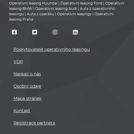
Operativní leasing Hyundai
|
Operativní leasing Ford
|
Operativní
leasing BMW
|
Operativní leasing Audi
|
Auta z operativního
leasingu
|
Auta z operáku
|
Operativní leasingy
|
Operativní
leasing Praha
Poskytovatelé operativního leasingu
VOP
Napsali o nás
Osobní údaje
Mapa stránek
Kontakt
Registrace partnera