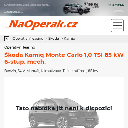
Operativní leasing Škoda Kamiq Monte Carlo 1,0 TSI 85 kW 6-stup.
mech.
Operativní leasing
>
Škoda
>
Kamiq
Operativní leasing
Škoda Kamiq Monte Carlo 1,0 TSI 85 kW
6-stup. mech.
Benzín
,
SUV
,
Manuál
,
Klimatizace
,
Tažné zařízení
, 85 kw