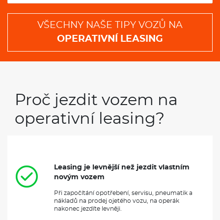
VŠECHNY NAŠE TIPY VOZŮ NA
OPERATIVNÍ LEASING
Proč jezdit vozem na
operativní leasing?
Leasing je levnější než jezdit vlastním
novým vozem
Při započítání opotřebení, servisu, pneumatik a
nákladů na prodej ojetého vozu, na operák
nakonec jezdíte levněji.