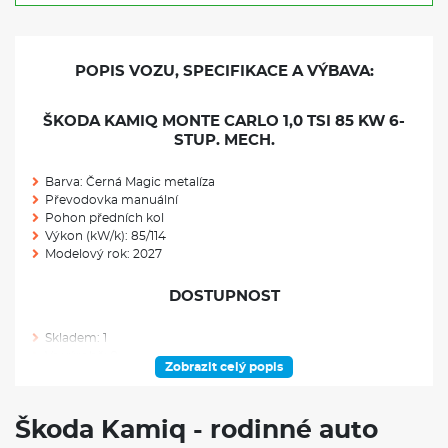
POPIS VOZU, SPECIFIKACE A VÝBAVA:
ŠKODA KAMIQ MONTE CARLO 1,0 TSI 85 KW 6-
STUP. MECH.
Barva: Černá Magic metalíza
Převodovka manuální
Pohon předních kol
Výkon (kW/k): 85/114
Modelový rok: 2027
DOSTUPNOST
Skladem: 1
Ve výrobě: 0
Zobrazit celý popis
VÝBAVA NAD RÁMEC VÝBAVOVÉHO STUPNĚ
Škoda Kamiq - rodinné auto
Rezervní kolo (neplnohodnotné)