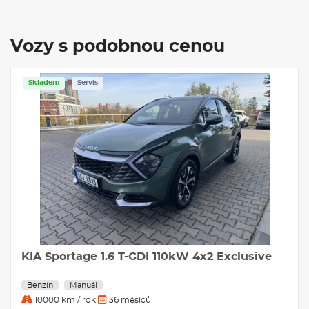
VÝBAVA:
Klimatizace
Vozy s podobnou cenou
Tažné zařízení
Skladem
Servis
KIA Sportage 1.6 T-GDI 110kW 4x2 Exclusive
Benzín
Manuál
10000 km / rok
36 měsíců