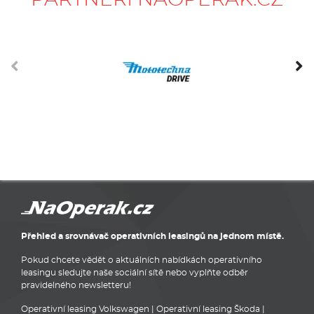
PARTNEŘI NAOPERÁK.CZ
Přehled a srovnávač operativních leasingů na jednom místě.
Pokud chcete vědět o aktuálních nabídkách operativního
leasingu sledujte naše sociální sítě nebo vyplňte odběr
pravidelného newsletteru!
Operativní leasing Volkswagen
|
Operativní leasing Škoda
|