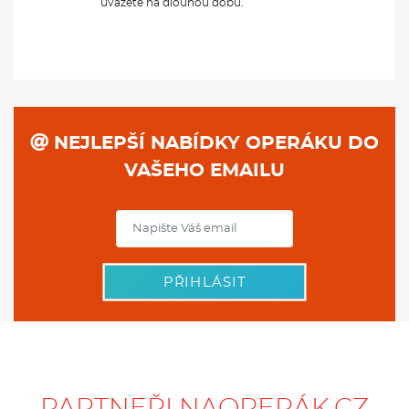
uvážete na dlouhou dobu.
NEJLEPŠÍ NABÍDKY OPERÁKU DO
VAŠEHO EMAILU
PŘIHLÁSIT