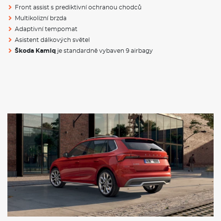
Povinné ručení
Front assist s prediktivní ochranou chodců
Havarijní pojištění se spoluúčastí 10%
Multikolizní brzda
Pojištění skel
Adaptivní tempomat
Asistent dálkových světel
ŠKODA KAMIQ - ČESKÝ CROSSOVER
Škoda Kamiq
je standardně vybaven 9 airbagy
Škoda Kamiq
to je první crossover ŠKODA.
Škoda Kamiq
je
c
hytrá kombinace SUV a praktického městského vozu. Nyní k
dispozici i na
operativní leasing
.
Rozměry
Výška
1531mm
Šířka
1793mm
Délka
4241mm
Rozvor
2651 mm
Objem kufru
400 / 1506 l
Hmotnost
1214
- 1825 Kg