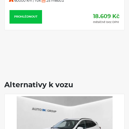
60000 km / rok
25 měsíců
18.609 Kč
PROHLÉDNOUT
měsíčně bez DPH
Alternativy k vozu