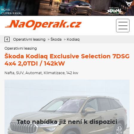
Operativní leasing Škoda Kodiaq Exclusive Selection 7DSG 4x4
2,0TDI / 142kW
Operativní leasing
>
Škoda
>
Kodiaq
Operativní leasing
Škoda Kodiaq Exclusive Selection 7DSG
4x4 2,0TDI / 142kW
Nafta
,
SUV
,
Automat
,
Klimatizace
, 142 kw