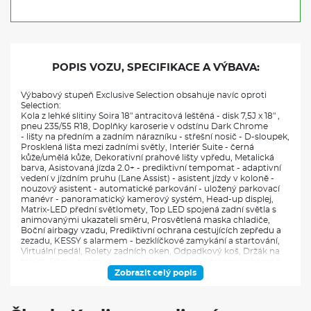
POPIS VOZU, SPECIFIKACE A VÝBAVA:
Výbabový stupeň Exclusive Selection obsahuje navíc oproti
Selection:
Kola z lehké slitiny Soira 18" antracitová leštěná - disk 7,5J x 18" ,
pneu 235/55 R18, Doplňky karoserie v odstínu Dark Chrome
- lišty na předním a zadním nárazníku - střešní nosič - D-sloupek,
Prosklená lišta mezi zadními světly, Interiér Suite - černá
kůže/umělá kůže, Dekorativní prahové lišty vpředu, Metalická
barva, Asistovaná jízda 2.0+ - prediktivní tempomat - adaptivní
vedení v jízdním pruhu (Lane Assist) - asistent jízdy v koloně -
nouzový asistent - automatické parkování - uložený parkovací
manévr - panoramatický kamerový systém, Head-up displej,
Matrix-LED přední světlomety, Top LED spojená zadní světla s
animovanými ukazateli směru, Prosvětlená maska chladiče,
Boční airbagy vzadu, Prediktivní ochrana cestujících zepředu a
zezadu, KESSY s alarmem - bezklíčkové zamykání a startování,
Virtuální pedál, Rolety zadních oken, Odpadkový koš, Držák na
tablet, Síťový program, cargo element, oboustranný koberec a
háčky na tašky v zav. Prostoru, Rezervní kolo (dojezdové),
Zobrazit celý popis
Adaptivní podvozek DCC+ s progresivním řízením, Top
ergonomická přední sedadla s pamětí -, Vyhřívaní zadních
sedadel, Multifunkční vyhřívaný kožený volant, Infotaiment Navi