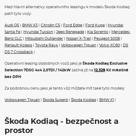
Mezi hlavní alternativy operativního leasingu k modelu Škoda Kodiaq
patří tyto vozy:
Audi Q5
|
BMW X3
|
Citroën C5
|
Ford Edge
|
Ford Kuga
|
Hyundai
Santa Fe
|
Hyundai Tucson
|
Jeep Renegade
|
Kia Sorento
|
Mercedes-
Benz GLC
|
Mitsubishi Outlander
|
Nissan X-Trail
|
Peugeot 5008
|
Renault Koleos
|
Toyota Rav4
|
Volkswagen Tiguan
|
Volvo XC60
|
DS
DS 7 Crossback
|
Operativní leasing obdobných vozů jako je
Škoda Kodiaq Exclusive
Selection 7DSG 4x4 2,0TDI / 142kW
začíná již na
12.329
Kč měsíčně
bez DPH
.
Za podobnou cenu jako je tento vůz můžete mít také tyto modely:
Volkswagen Tiguan
|
Škoda Superb
|
Škoda Kodiaq
|
BMW X1
|
Škoda Kodiaq - bezpečnost a
prostor