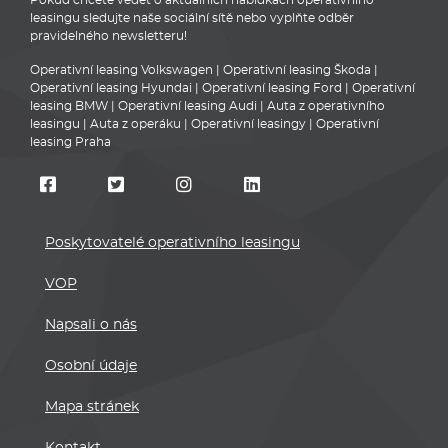
leasingu sledujte naše sociální sítě nebo vyplňte odběr
pravidelného newsletteru!
Operativní leasing Volkswagen
|
Operativní leasing Škoda
|
Operativní leasing Hyundai
|
Operativní leasing Ford
|
Operativní
leasing BMW
|
Operativní leasing Audi
|
Auta z operativního
leasingu
|
Auta z operáku
|
Operativní leasingy
|
Operativní
leasing Praha
Poskytovatelé operativního leasingu
VOP
Napsali o nás
Osobní údaje
Mapa stránek
Kontakt