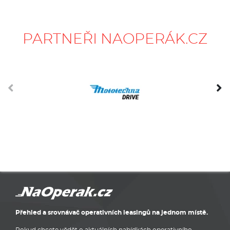
PARTNEŘI NAOPERÁK.CZ
Přehled a srovnávač operativních leasingů na jednom místě.
Pokud chcete vědět o aktuálních nabídkách operativního