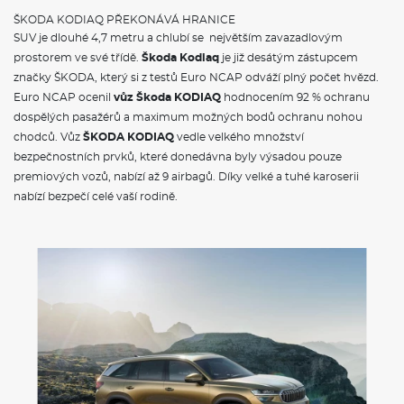
ŠKODA KODIAQ PŘEKONÁVÁ HRANICE
SUV je dlouhé 4,7 metru a chlubí se největším zavazadlovým
prostorem ve své třídě.
Škoda Kodiaq
je již desátým zástupcem
značky ŠKODA, který si z testů Euro NCAP odváží plný počet hvězd.
Euro NCAP ocenil
vůz Škoda KODIAQ
hodnocením 92 % ochranu
dospělých pasažérů a maximum možných bodů ochranu nohou
chodců. Vůz
ŠKODA KODIAQ
vedle velkého množství
bezpečnostních prvků, které donedávna byly výsadou pouze
premiových vozů, nabízí až 9 airbagů. Díky velké a tuhé karoserii
nabízí bezpečí celé vaší rodině.