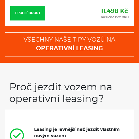
11.498 Kč
PROHLÉDNOUT
měsíčně bez DPH
VŠECHNY NAŠE TIPY VOZŮ NA
OPERATIVNÍ LEASING
Proč jezdit vozem na
operativní leasing?
Leasing je levnější než jezdit vlastním
novým vozem