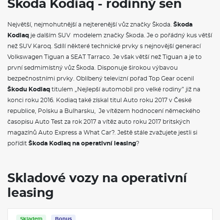
Škoda Kodiaq - rodinný sen
13" - Web rádio, čistič displeje, Audiosystém CANTON - 14
reproduktorů, subwoofer
Výbabový stupeň Selection obsahuje:
Největší, nejmohutnější a nejterenější vůz značky Škoda.
Škoda
Kola z lehké slitiny Paget 17"- disk 7J x 17", pneu 215/65 R17,
Kodiaq
je dalším SUV modelem značky Škoda. Je o pořádný kus větší
Rámeček masky chladiče Dark Chrome, Střešní nosič – černý,
než SUV Karoq. Sdílí některé technické prvky s nejnovější generací
Interiér Loft - černá látka, Ambientní osvětlení, Textilní koberce
vpředu a vzadu, LED přední světlomety, Asistent dálkových
Volkswagen Tiguan a SEAT Tarraco. Je však větší než Tiguan a je to
světel, LED zadní světla s mlhovým světlem a černou lištou,
první sedmimístný vůz Škoda. Disponuje širokou výbavou
Rozpoznávání dopravních značek s hlídáním rychlosti (ISA),
Front Assist - s upozorněním a zabržděním při hrozící kolizi s
bezpečnostními prvky. Oblíbený televizní pořad Top Gear ocenil
vozidly, chodci a cyklisty, asistence při průjezdu křižovatkou,
Škodu Kodiaq
titulem „Nejlepší automobil pro velké rodiny” již na
Hlídání mrtvého úhlu (Side Assist), Asistent udržování jízdního
pruhu (Lane Assist), Antikolizní asistent, Tempomat s
konci roku 2016. Kodiaq také získal titul Auto roku 2017 v České
omezovačem rychlosti, Asistent rozjezdu do kopce, Parkovací
republice, Polsku a Bulharsku, Je vítězem hodnocení německého
senzory vpředu a vzadu, Parkovací kamera vzadu, Rozpoznání
únavy a pozornosti řidiče, 7x airbag - 2x čelní, 2x boční vpředu, 2x
časopisu Auto Test za rok 2017 a vítěz auto roku 2017 britských
hlavový vpředu, 1x centrální vpředu, 2x i-Size a 2x Top Tether
magazínů Auto Express a What Car?. Ještě stále zvažujete jestli si
vzadu a 1x i-Size vpředu u spolujezdce, Startování tlačítkem,
dálkové centrální zamykání, Virtuální kokpit 10", Světelný a
pořídit
Škoda Kodiaq na operativní leasing
?
dešťový senzor, Vnější zpětná zrcátka, el. stavitelná a sklopná,
vyhřívaná a automaticky odclonitelná u řidiče, Elektronická
parkovací brzda s funkcí Auto Hold, Elektrické ovládání oken
vpředu a vzadu, Středová konzola s držákem nápojů, 12V zásuvka
Skladové vozy na operativní
vpředu, 5x USB-C - 2x vpředu (45 W), 2x vzadu (45 W) 1x u
vnitřního zp. zrcátka (15 W), Schránka u řidiče, Deštník ve dveřích
leasing
řidiče, Držák na parkovací lístky za čelním sklem, 2x schránka u
spolujezdce, Loketní opěra vzadu, Kapsy na telefon pro cestující
vzadu, Zadní dělená posuvná sedadla a nastavitelná opěradla
(60:40), sklopná opěradla (40:20:40, mechanicky odjistitelná ze
Skladem
Bonus