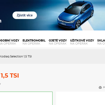
OSOBNÍ VOZY
ELEKTROMOBIL
OJETÉ VOZY
UŽITKOVÉ VOZY
SKL
NA OPERÁK
NA OPERÁK
NA OPERÁK
NA OPERÁK
NA 
odiaq Selection 1,5 TSI
1,5 TSI
w
P