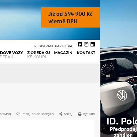
REGISTRACE PARTNERA
ADOVÉ VOZY
Z OPERÁKU
MAGAZÍN
KONTAKT
OPERÁK
KE KOUPI
orovnej
Přidej do oblíbených
Sdílej
Vytiskni