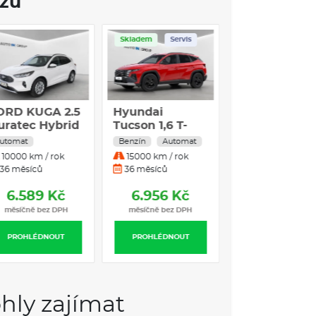
ozu
VÝBAVA:
Skladem
Servis
ORD KUGA 2.5
Hyundai
uratec Hybrid
Tucson 1,6 T-
EV Titanium
GDI GO CZECH
utomat
Benzín
Automat
CVT
4×2 110 kW DCT
10000 km / rok
15000 km / rok
36 měsíců
36 měsíců
6.589 Kč
6.956 Kč
měsíčně bez DPH
měsíčně bez DPH
PROHLÉDNOUT
PROHLÉDNOUT
hly zajímat