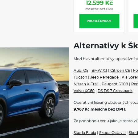
Tempomat
12.206 Kč
12.599 Kč
s omezovačem rychlosti
měsíčně bez DPH
měsíčně bez DPH
Parkovací senzory
vpředu i vzadu
PROHLÉDNOUT
PROHLÉDNOUT
USB připojení
typ C
Dešťový senzor
Infotaiment
Alternativy k Š
Media 10", 8 reproduktorů, DAB
Bluetooth
Propojení telefonu a infotai
Mezi hlavní alternativy operativní
Ovládání audio systému
Volba profilu jízdy
Audi Q5
|
BMW X3
|
Citroën C5
|
Fo
Středová loketní opěrka
Tucson
|
Jeep Renegade
|
Kia Sore
Čalounění sedadel
Nissan X-Trail
|
Peugeot 5008
|
Ren
Látka Loft
Interiérový dekor
Volvo XC60
|
DS DS 7 Crossback
|
Látka Loft černá
Ambientní LED osvětlení
Operativní leasing obdobných vozů
Koberečky
9.767
Kč měsíčně bez DPH
.
textilní vpředu a vzadu
Vyhřívaná sedadla
Za podobnou cenu jako je tento vů
přední
Digital Cockpit
Škoda Fabia
|
Škoda Octavia
|
Škod
10"