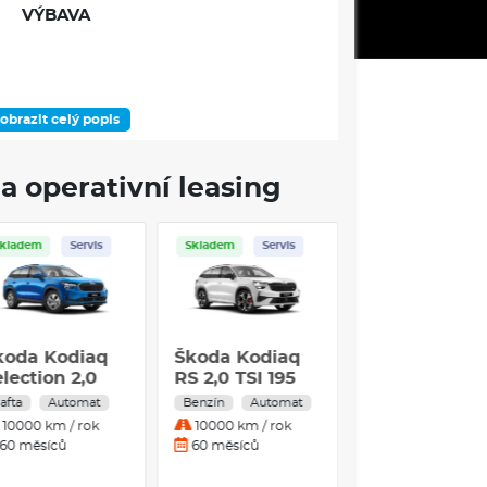
VÝBAVA
obrazit celý popis
a operativní leasing
funkční kamera
í vpředu
Skladem
Servis
Skladem
Servis
koda Kodiaq
Škoda Kodiaq
lection 2,0
RS 2,0 TSI 195
oru
DI 142 kW 7°
kW 7°
afta
Automat
Benzín
Automat
utomatická
automatická
10000 km / rok
10000 km / rok
SG 4x4
DSG 4x4
60 měsíců
60 měsíců
ek