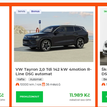
Servis
Bonus
Sk
VW Tayron 2,0 Tdi 142 kW 4motion R-
Šk
Line DSG automat
D
Nafta
Automat
Be
10000 km / rok
36 měsíců
1
Kč
11.989 Kč
PROHLÉDNOUT
 DPH
měsíčně bez DPH