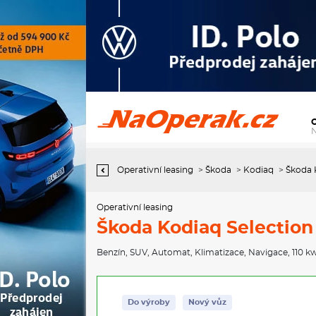
Operativní leasing Škoda Kodiaq Selection 1,5 TSI
Operativní leasing
>
Škoda
>
Kodiaq
>
Škoda K
Operativní leasing
Škoda Kodiaq Selection 
Benzín
,
SUV
,
Automat
,
Klimatizace
,
Navigace
, 110 k
Do výroby
Nový vůz