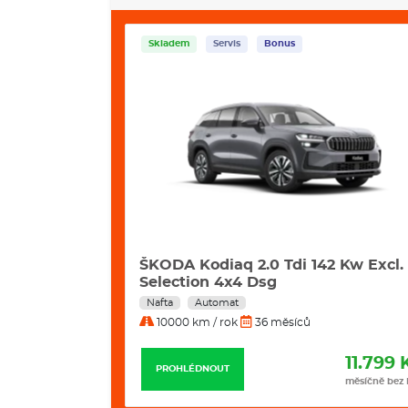
Skladem
Servis
Bonus
i 195 Kw 4x4
ŠKODA Kodiaq 2.0 Tdi 142 Kw Excl.
Selection 4x4 Dsg
Nafta
Automat
10000 km / rok
36 měsíců
12.235 Kč
11.799 
PROHLÉDNOUT
měsíčně bez DPH
měsíčně bez