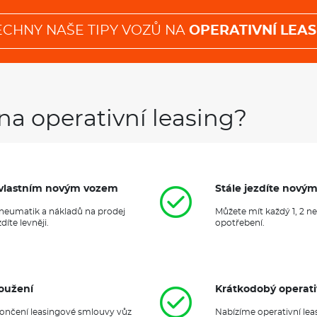
ECHNY NAŠE TIPY VOZŮ NA
OPERATIVNÍ LEAS
na operativní leasing?
it vlastním novým vozem
Stále jezdíte nový
 pneumatik a nákladů na prodej
Můžete mít každý 1, 2 n
íte levněji.
opotřebení.
oužení
Krátkodobý operati
ukončení leasingové smlouvy vůz
Nabízíme operativní lea