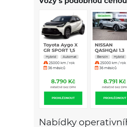
Vozy s podobnou cenou
ladem
Skladem
Servis
ota C-HR
Toyota Aygo X
NISSAN
yo Edition
GR SPORT 1,5
QASHQAI 1.3
 Plug-in
MHEV 158HP
rid
Automat
Hybrid
Automat
Benzín
Hybrid
rid 164 kW
2WD N-
0000 km / rok
25000 km / rok
25000 km / rok
g-in hybrid
CONNECTA +
 měsíců
36 měsíců
36 měsíců
tomatická
PŘÍPLATKOV
evodovka
BARVA
8.767 Kč
8.790 Kč
8.791 Kč
měsíčně bez DPH
měsíčně bez DPH
měsíčně bez DP
PROHLÉDNOUT
PROHLÉDNOUT
PROHLÉDNOUT
Nabídky operativní