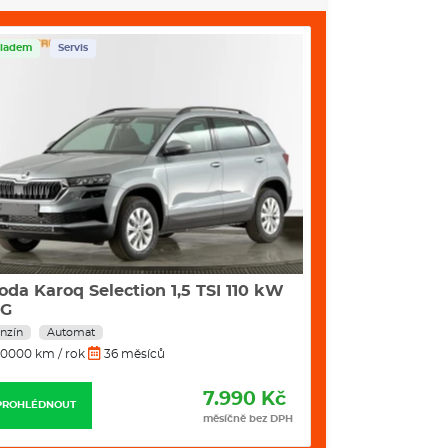
ladem
Servis
Skladem
Servis
oda Karoq Selection 1,5 TSI 110 kW
Škoda Kodiaq 
SG
kW DSG
nzín
Automat
Nafta
Automat
0000 km / rok
36 měsíců
10000 km / rok
7.990 Kč
PROHLÉDNOUT
PROHLÉDNOUT
měsíčně bez DPH