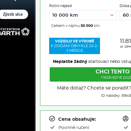
Roční nájezd:
Doba 
Celkem v nájmu
50 000
km
11.8
VOZIDLO VE VÝROBĚ
K DODÁNÍ OBVYKLE ZA 2-
vč. DP
3 MĚSÍCE
Neplatíte žádný
startovací nebo vstu
CHCI TENTO
nezávazně pop
Máte dotaz? Chcete se poradit
ID nabídky: 6164
Cena obsahuje:
Povinné ručení