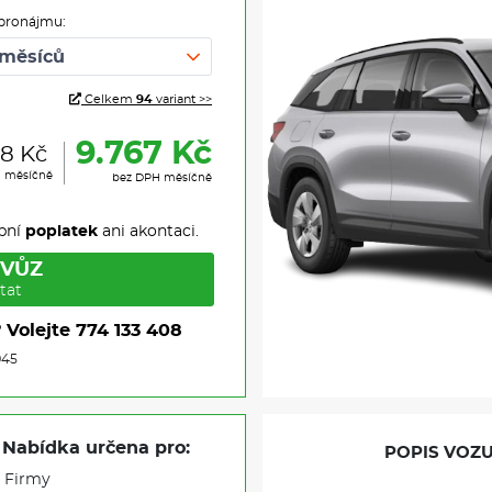
pronájmu:
Celkem
94
variant >>
9.767 Kč
18 Kč
H měsíčně
bez DPH měsíčně
pní
poplatek
ani akontaci.
 VŮZ
tat
?
Volejte
774 133 408
945
Nabídka určena pro:
POPIS VOZU
Firmy