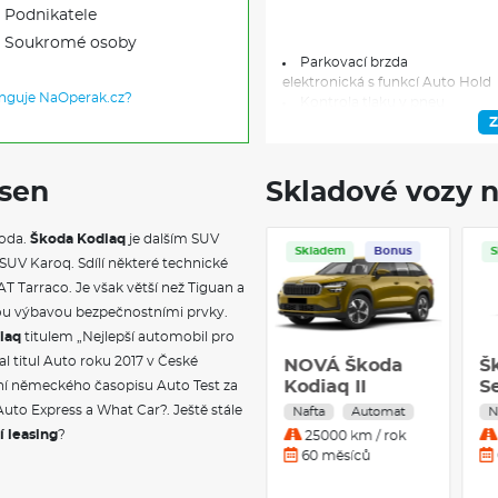
Podnikatele
Soukromé osoby
Parkovací brzda
elektronická s funkcí Auto Hold
unguje NaOperak.cz?
Kontrola tlaku v pneu
Asistent únavy
Z
Asistent jízdního pruhu
antikolizní asistent
Parkovací asistent
 sen
Skladové vozy n
asistent pro vyparkování, multi
Airbagy
koda.
Škoda Kodiaq
je dalším SUV
čelní, boční, hlavový a interakčn
Skladem
Servis
Skladem
Bonus
Asistent rozjezdu do kopce
UV Karoq. Sdílí některé technické
Isofix
T Tarraco. Je však větší než Tiguan a
2x i-Size a 2x Top Tether
kou výbavou bezpečnostními prvky.
Assistent stavu nouze
iaq
titulem „Nejlepší automobil pro
Tísňové volání eCall+
al titul Auto roku 2017 v České
Bezklíčové startování
Škoda Kodiaq
NOVÁ Škoda
Š
Zásuvka 12V
Sportline 2.0
Kodiaq II
Se
ní německého časopisu Auto Test za
vpředu a v zavazadlovém prost
TDI 142 kW
Selection 2,0
T
Auto Express a What Car?. Ještě stále
Nafta
Automat
Nafta
Automat
N
Klimatizace automatická
Nafta 4x4
TDI 193k DSG -
a
í leasing
?
15000 km / rok
25000 km / rok
3zónová Climatonic
Automatická
4x4
D
36 měsíců
60 měsíců
Rozpoznání dopravních znač
převodovka
s hlídáním rychlosti (ISA)