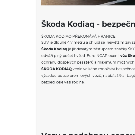
Škoda Kodiaq - bezpečn
ŠKODA KODIAQ PŘEKONÁVÁ HRANICE
SUV je dlouhé 4,7 metru a chlubí se největším zava
Škoda Kodiaq
je již desátým zástupcem značky ŠKO
odváží plný počet hvězd. Euro NCAP ocenil
vůz Šk
ochranu dospělých pasažérů a maximum možných 
ŠKODA KODIAQ
vedle velkého množství bezpečnos
výsadou pouze premiových vozů, nabízí až 9 airbagů.
bezpečí celé vaší rodině.