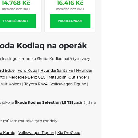
14.768 Kč
16.416 Kč
měsíčně bez DPH
měsíčně bez DPH
PROHLÉDNOUT
PROHLÉDNOUT
koda Kodiaq na operák
mentu
ho leasingu k modelu Škoda Kodiaq patří tyto vozy:
rd Edge
|
Ford Kuga
|
Hyundai Santa Fe
|
Hyundai
nto
|
Mercedes-Benz GLC
|
Mitsubishi Outlander
|
ault Koleos
|
Toyota Rav4
|
Volkswagen Tiguan
|
 jako je
Škoda Kodiaq Selection 1,5 TSI
začíná již na
z můžete mít také tyto modely:
a Kamiq
|
Volkswagen Tiguan
|
Kia ProCeed
|