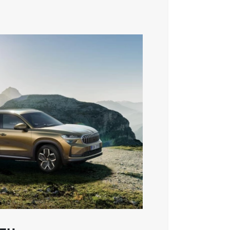
lná, sklopná, vyhřívaná, odclonitelná u řidiče
tou
Q - VÝBAVA A BEZPEČNOST
m
m
m
m
 l