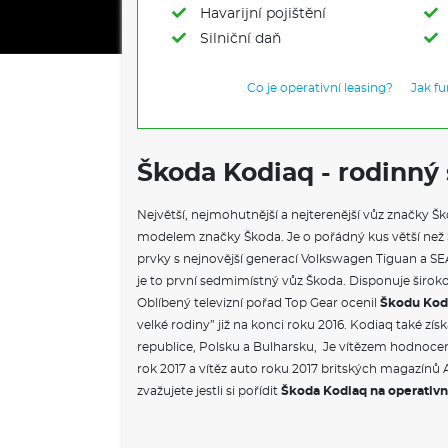
Havarijní pojištění
Silniční daň
Co je operativní leasing?
Jak f
Škoda Kodiaq - rodinný
Největší, nejmohutnější a nejterenější vůz značky Š
modelem značky Škoda. Je o pořádný kus větší než S
prvky s nejnovější generací Volkswagen Tiguan a SEA
je to první sedmimístný vůz Škoda. Disponuje širo
Oblíbený televizní pořad Top Gear ocenil
Škodu Kod
velké rodiny” již na konci roku 2016. Kodiaq také získ
republice, Polsku a Bulharsku, Je vítězem hodnoce
rok 2017 a vítěz auto roku 2017 britských magazínů 
zvažujete jestli si pořídit
Škoda Kodiaq na operativn