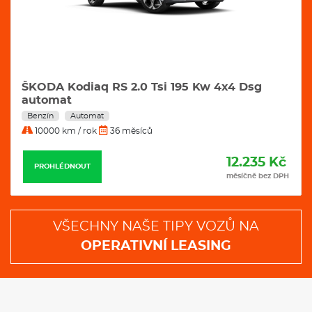
ŠKODA Kodiaq RS 2.0 Tsi 195 Kw 4x4 Dsg
automat
Benzín
Automat
10000 km / rok
36 měsíců
12.235 Kč
PROHLÉDNOUT
měsíčně bez DPH
VŠECHNY NAŠE TIPY VOZŮ NA
OPERATIVNÍ LEASING