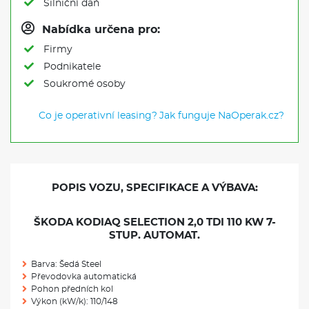
Silniční daň
Nabídka určena pro:
Firmy
Podnikatele
Soukromé osoby
Co je operativní leasing?
Jak funguje NaOperak.cz?
POPIS VOZU, SPECIFIKACE A VÝBAVA:
ŠKODA KODIAQ SELECTION 2,0 TDI 110 KW 7-
STUP. AUTOMAT.
Barva: Šedá Steel
Převodovka automatická
Pohon předních kol
Výkon (kW/k): 110/148