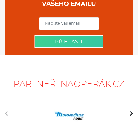
VAŠEHO EMAILU
PŘIHLÁSIT
PARTNEŘI NAOPERÁK.CZ