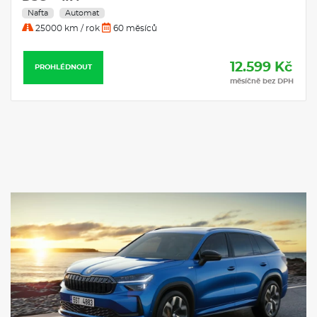
Černé matné lišty oken a D-sloupek
Zadní spoiler
14.768 Kč
PROHLÉDNOUT
El. sklopná, nastavitelná a vyhřívaná vnější zpětná zrcátka s
měsíčně bez DPH
pamětí, osvětlením a aut. stmíváním u řidiče
Parkovací senzory vpředu a vzadu
LED přední světlomety s funkcí do špatného počasí
LED zadní světla s mlhovým světlem a černou lištou
Ukazatel stavu kapaliny v ostřikovači
Pneumatiky 215/65 R17 99V
Paget 17" stříbrná
Krytky šroubů kol
Bezpečnostní šrouby kol
Kontrola tlaku v pneumatikách
Multifunkční kožený vyhřívaný volant s pádly
Potahy sedadel - látka
Sklápění 2. řady sedadel ze zavazadlového prostoru
Tři výškově nastavitelné opěrky hlavy vzadu
Zadní dělený posuvný sedák, nastavitelné (60:40) a sklopné
(40:20:20) opěradlo s loketní opěrkou
Výškově nastavitelné přední opěrky hlavy
DAB - digitální radiopříjem
2x USB-C vpředu a 2x USB-C vzadu (nabíjecí výkon až 45 W), 1x
USB-C u vnitřního zpětného zrcátka (až 15 W)
Virtuální kokpit 10"
Příprava pro navigační systém