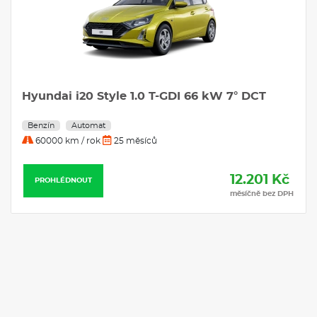
Hyundai i20 Style 1.0 T-GDI 66 kW 7° DCT
Benzín
Automat
60000 km / rok
25 měsíců
12.201 Kč
PROHLÉDNOUT
měsíčně bez DPH