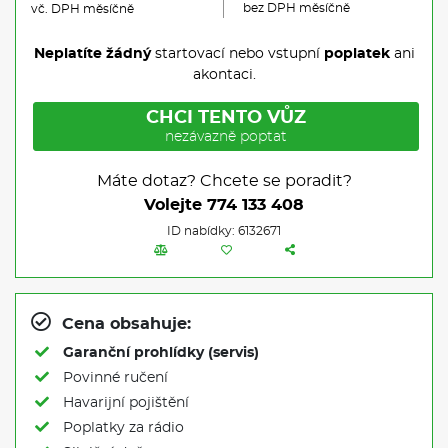
bez DPH měsíčně
vč. DPH měsíčně
Neplatíte žádný
startovací nebo vstupní
poplatek
ani
akontaci.
CHCI TENTO VŮZ
nezávazně poptat
Máte dotaz? Chcete se poradit?
Volejte
774 133 408
ID nabídky: 6132671
Cena obsahuje:
Garanční prohlídky (servis)
Povinné ručení
Havarijní pojištění
Poplatky za rádio