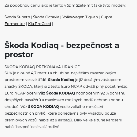
Dva klíče dálkového centrálního zamykání
Za podobnou cenu jako je tento vůz můžete mít také tyto modely:
POJIŠTĚNÍ
Škoda Superb
|
Škoda Octavia
|
Volkswagen Tiguan
|
Cupra
Formentor
|
Kia ProCeed
|
Povinné ručení
Havarijní pojištění se spoluúčastí 10%
Pojištění skel
Škoda Kodiaq - bezpečnost a
prostor
ŠKODA KODIAQ - VÝBAVA A BEZPEČNOST
Délka
4697 mm
ŠKODA KODIAQ PŘEKONÁVÁ HRANICE
Šířka
1882 mm
SUV je dlouhé 4,7 metru a chlubí se největším zavazadlovým
Výška
1676 mm
prostorem ve své třídě.
Škoda Kodiaq
je již desátým zástupcem
Rozvor
2791 mm
Světlá výška
194 mm
značky ŠKODA, který si z testů Euro NCAP odváží plný počet hvězd.
Objem zavaz. prostoru
720/2065 l
Euro NCAP ocenil
vůz Škoda KODIAQ
hodnocením 92 % ochranu
Počet míst
5/7
Objem nádrže
58-60 l
dospělých pasažérů a maximum možných bodů ochranu nohou
VÝBAVA:
chodců. Vůz
ŠKODA KODIAQ
vedle velkého množství
bezpečnostních prvků, které donedávna byly výsadou pouze
Klimatizace
premiových vozů, nabízí až 9 airbagů. Díky velké a tuhé karoserii
Navigace
nabízí bezpečí celé vaší rodině.
Tažné zařízení