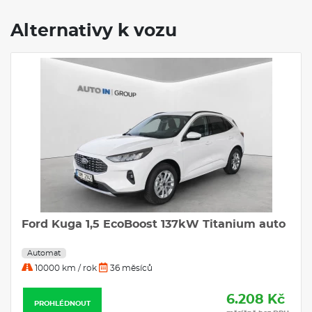
Alternativy k vozu
o
FORD KUGA 2.5 Duratec Hybrid HEV
Titanium eCVT
Automat
10000 km / rok
36 měsíců
č
6.589 Kč
PROHLÉDNOUT