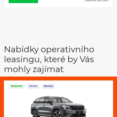
PH
měsíčně bez DPH
Nabídky operativního
leasingu, které by Vás
mohly zajímat
Skladem
Servis
Bonus