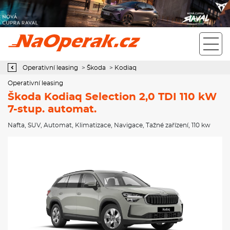
Operativní leasing Škoda Kodiaq Selection 2,0 TDI 110 kW 7-stup.
automat.
Operativní leasing
>
Škoda
>
Kodiaq
Operativní leasing
Škoda Kodiaq Selection 2,0 TDI 110 kW
7-stup. automat.
Nafta
,
SUV
,
Automat
,
Klimatizace
,
Navigace
,
Tažné zařízení
, 110 kw